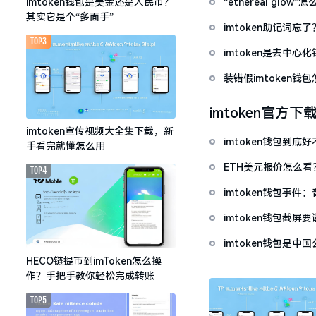
“ethereal gl
imtoken钱包是美金还是人民币？
其实它是个“多面手”
imtoken助记词
TOP3
imtoken是去中
装错假imtoken
imtoken官方下
imtoken宣传视频大全集下载，新
imtoken钱包到
手看完就懂怎么用
ETH美元报价怎么
TOP4
imtoken钱包事件
imtoken钱包截
imtoken钱包是
HECO链提币到imToken怎么操
作？手把手教你轻松完成转账
TOP5