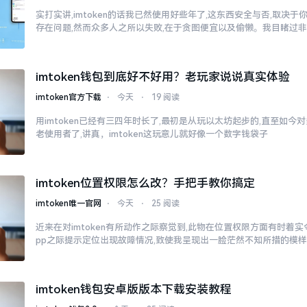
实打实讲,imtoken的话我已然使用好些年了,这东西安全与否,取决
存在问题,然而众多人之所以失败,在于贪图便宜以及偷懒。我目睹过
imtoken钱包到底好不好用？老玩家说说真实体验
imtoken官方下载
⋅
今天
⋅
19 阅读
用imtoken已经有三四年时长了,最初是从玩以太坊起步的,直至如今
老使用者了,讲真，imtoken这玩意儿就好像一个数字钱袋子
imtoken位置权限怎么改？手把手教你搞定
imtoken唯一官网
⋅
今天
⋅
25 阅读
近来在对imtoken有所动作之际察觉到,此物在位置权限方面有时着
pp之际提示定位出现故障情况,致使我呈现出一脸茫然不知所措的模
imtoken钱包安卓版版本下载安装教程