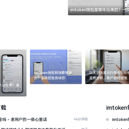
imtoken钱包是哪年出来的？
imtoken钱包转钱要等多
以太坊币美元行情今日价
久？实际经验告诉你
走势分析，散户如何避免
涨杀跌被套牢
：入口在哪？老
下载
imtoke
安全吗 - 老用户的一些心里话
44分钟前
imto