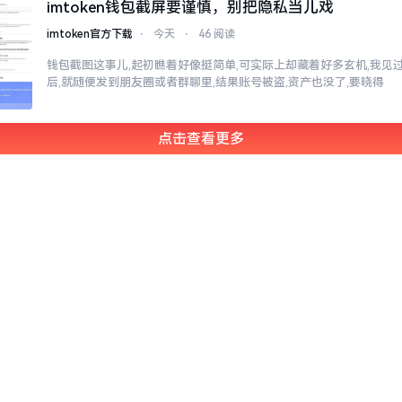
imtoken钱包截屏要谨慎，别把隐私当儿戏
imtoken官方下载
⋅
今天
⋅
46 阅读
钱包截图这事儿,起初瞧着好像挺简单,可实际上却藏着好多玄机,我见
后,就随便发到朋友圈或者群聊里,结果账号被盗,资产也没了,要晓得
点击查看更多