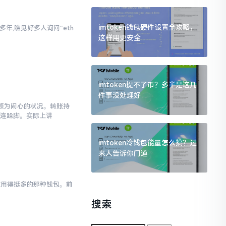
imtoken钱包硬件设置全攻略，
年,瞧见好多人询问“eth
这样用更安全
。
imtoken提不了币？多半是这几
件事没处理好
这颇为闹心的状况。转账持
连连跺脚。实际上讲
imtoken冷钱包能量怎么搞？过
来人告诉你门道
被使用得挺多的那种钱包。前
搜索