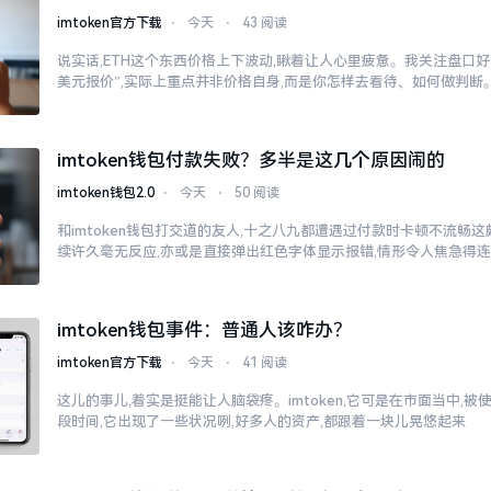
imtoken官方下载
⋅
今天
⋅
43 阅读
说实话,ETH这个东西价格上下波动,瞅着让人心里疲惫。我关注盘口好多
美元报价”,实际上重点并非价格自身,而是你怎样去看待、如何做判断
imtoken钱包付款失败？多半是这几个原因闹的
imtoken钱包2.0
⋅
今天
⋅
50 阅读
和imtoken钱包打交道的友人,十之八九都遭遇过付款时卡顿不流畅
续许久毫无反应,亦或是直接弹出红色字体显示报错,情形令人焦急得
imtoken钱包事件：普通人该咋办？
imtoken官方下载
⋅
今天
⋅
41 阅读
这儿的事儿,着实是挺能让人脑袋疼。imtoken,它可是在市面当中,
段时间,它出现了一些状况咧,好多人的资产,都跟着一块儿晃悠起来