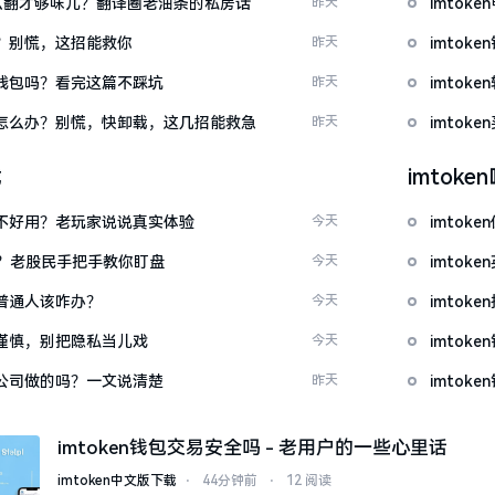
ow”怎么翻才够味儿？翻译圈老油条的私房话
昨天
imto
忘了？别慌，这招能救你
昨天
imto
心化钱包吗？看完这篇不踩坑
昨天
imto
钱包怎么办？别慌，快卸载，这几招能救急
昨天
imtok
载
imtok
底好不好用？老玩家说说真实体验
今天
imto
看？老股民手把手教你盯盘
今天
imto
：普通人该咋办？
今天
imto
屏要谨慎，别把隐私当儿戏
今天
imtok
中国公司做的吗？一文说清楚
昨天
imtok
imtoken钱包交易安全吗 - 老用户的一些心里话
imtoken中文版下载
⋅
44分钟前
⋅
12 阅读