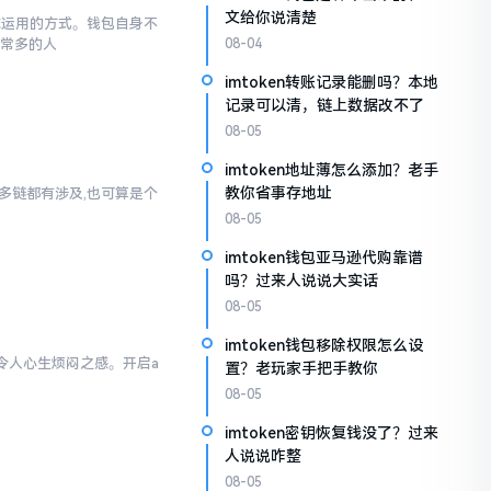
文给你说清楚
于你运用的方式。钱包自身不
非常多的人
08-04
imtoken转账记录能删吗？本地
记录可以清，链上数据改不了
08-05
imtoken地址薄怎么添加？老手
教你省事存地址
对多链都有涉及,也可算是个
08-05
imtoken钱包亚马逊代购靠谱
吗？过来人说说大实话
08-05
imtoken钱包移除权限怎么设
实令人心生烦闷之感。开启a
置？老玩家手把手教你
样
08-05
imtoken密钥恢复钱没了？过来
人说说咋整
08-05