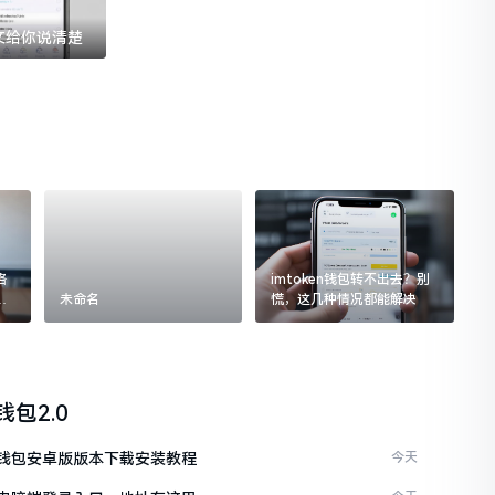
一文给你说清楚
格
imtoken钱包转不出去？别
追
未命名
慌，这几种情况都能解决
n钱包2.0
ken钱包安卓版版本下载安装教程
今天