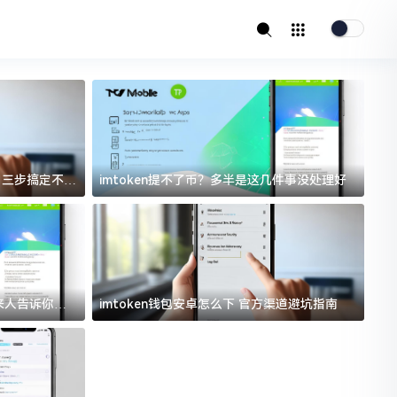
址？三步搞定不踩
imtoken提不了币？多半是这几件事没处理好
i
过来人告诉你门
imtoken钱包安卓怎么下 官方渠道避坑指南