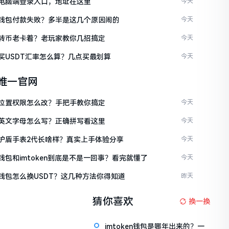
ken电脑端登录入口，地址在这里
今天
ken钱包付款失败？多半是这几个原因闹的
今天
ken转币老卡着？老玩家教你几招搞定
今天
en买USDT汇率怎么算？几点买最划算
今天
en唯一官网
ken位置权限怎么改？手把手教你搞定
今天
ken英文字母怎么写？正确拼写看这里
今天
ken护盾手表2代长啥样？真实上手体验分享
今天
en钱包和imtoken到底是不是一回事？看完就懂了
今天
en钱包怎么换USDT？这几种方法你得知道
昨天
猜你喜欢
换一换
imtoken钱包是哪年出来的？一