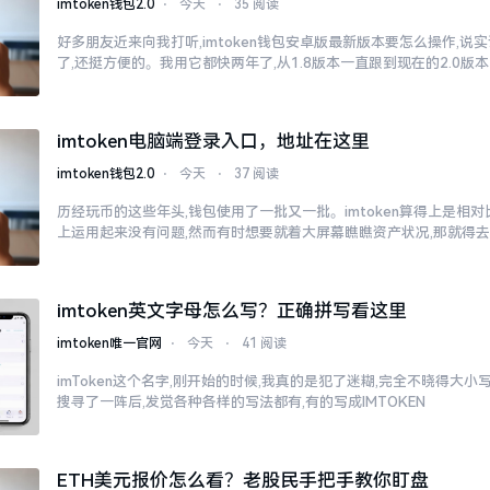
imtoken钱包2.0
⋅
今天
⋅
35 阅读
好多朋友近来向我打听,imtoken钱包安卓版最新版本要怎么操作,说
了,还挺方便的。我用它都快两年了,从1.8版本一直跟到现在的2.0版本
imtoken电脑端登录入口，地址在这里
imtoken钱包2.0
⋅
今天
⋅
37 阅读
历经玩币的这些年头,钱包使用了一批又一批。imtoken算得上是相
上运用起来没有问题,然而有时想要就着大屏幕瞧瞧资产状况,那就得
imtoken英文字母怎么写？正确拼写看这里
imtoken唯一官网
⋅
今天
⋅
41 阅读
imToken这个名字,刚开始的时候,我真的是犯了迷糊,完全不晓得大
搜寻了一阵后,发觉各种各样的写法都有,有的写成IMTOKEN
ETH美元报价怎么看？老股民手把手教你盯盘