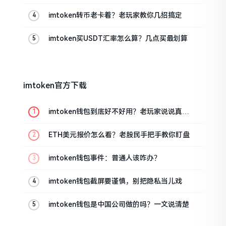
的
imtoken转币老卡着？老玩家教你几招搞定
imtoken买USDT汇率怎么算？几点买最划算
imtoken官方下载
imtoken钱包到底好不好用？老玩家说说真实
体验
ETH美元报价怎么看？老股民手把手教你盯盘
imtoken钱包事件：普通人该咋办？
imtoken钱包截屏要谨慎，别把隐私当儿戏
imtoken钱包是中国公司做的吗？一文说清楚