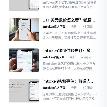
imToken这个名字,刚开始的时候,我真的
是犯了迷糊,完全不晓得大小写要怎么去
处置。在网络上搜寻了一阵后,发觉各种
各样的写法都有,有的写成IMTOKEN
ETH美元报价怎么看？老股民
手把手教你盯盘
imtoken官方下载
⋅
今天
⋅
41 阅读
说实话,ETH这个东西价格上下波动,瞅着
让人心里疲惫。我关注盘口好多年,瞧见
好多人询问“eth美元报价”,实际上重点并
非价格自身,而是你怎样去看待、如何做
imtoken钱包付款失败？多半
判断。
是这几个原因闹的
imtoken钱包2.0
⋅
今天
⋅
48 阅读
和imtoken钱包打交道的友人,十之八九
都遭遇过付款时卡顿不流畅这颇为闹心
的状况。转账持续许久毫无反应,亦或是
直接弹出红色字体显示报错,情形令人焦
imtoken钱包事件：普通人该
急得连连跺脚。实际上讲
咋办？
imtoken官方下载
⋅
今天
⋅
40 阅读
这儿的事儿,着实是挺能让人脑袋疼。imt
oken,它可是在市面当中,被使用得挺多的
那种钱包。前段时间,它出现了一些状况