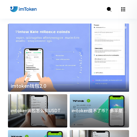
imtoken钱包2.0
i
imtoken钱包怎么找USDT地
imtoken提不了币？多半是这
址？三步搞定不踩坑
几件事没处理好