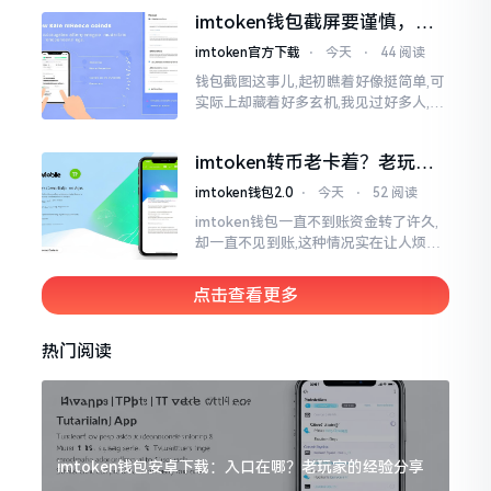
咧,好多人的资产,都跟着一块儿晃悠起来
imtoken钱包截屏要谨慎，别
把隐私当儿戏
imtoken官方下载
⋅
今天
⋅
44 阅读
钱包截图这事儿,起初瞧着好像挺简单,可
实际上却藏着好多玄机,我见过好多人,总
随手截钱包画面后,就随便发到朋友圈或
者群聊里,结果账号被盗,资产也没了,要晓
imtoken转币老卡着？老玩家
得
教你几招搞定
imtoken钱包2.0
⋅
今天
⋅
52 阅读
imtoken钱包一直不到账资金转了许久,
却一直不见到账,这种情况实在让人烦躁,
怒火中烧。我刚启用imtoken软件时,就
遇到过类似困扰,那时内心焦急,像被困在
点击查看更多
热锅上的蚂蚁,慌乱无措。
热门阅读
imtoken钱包安卓下载：入口在哪？老玩家的经验分享