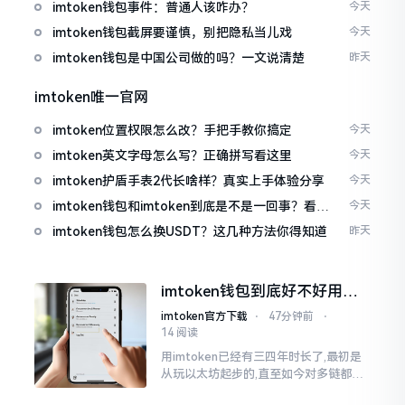
imtoken钱包事件：普通人该咋办？
今天
imtoken钱包截屏要谨慎，别把隐私当儿戏
今天
imtoken钱包是中国公司做的吗？一文说清楚
昨天
imtoken唯一官网
imtoken位置权限怎么改？手把手教你搞定
今天
imtoken英文字母怎么写？正确拼写看这里
今天
imtoken护盾手表2代长啥样？真实上手体验分享
今天
imtoken钱包和imtoken到底是不是一回事？看完
今天
就懂了
imtoken钱包怎么换USDT？这几种方法你得知道
昨天
imtoken钱包到底好不好用？
老玩家说说真实体验
imtoken官方下载
⋅
47分钟前
⋅
14 阅读
用imtoken已经有三四年时长了,最初是
从玩以太坊起步的,直至如今对多链都有
涉及,也可算是个老使用者了,讲真，imto