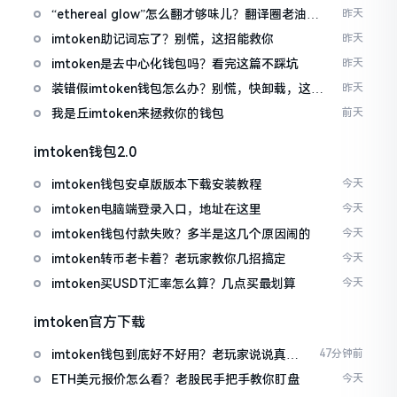
“ethereal glow”怎么翻才够味儿？翻译圈老油条
昨天
的私房话
imtoken助记词忘了？别慌，这招能救你
昨天
imtoken是去中心化钱包吗？看完这篇不踩坑
昨天
装错假imtoken钱包怎么办？别慌，快卸载，这几
昨天
招能救急
我是丘imtoken来拯救你的钱包
前天
imtoken钱包2.0
imtoken钱包安卓版版本下载安装教程
今天
imtoken电脑端登录入口，地址在这里
今天
imtoken钱包付款失败？多半是这几个原因闹的
今天
imtoken转币老卡着？老玩家教你几招搞定
今天
imtoken买USDT汇率怎么算？几点买最划算
今天
imtoken官方下载
imtoken钱包到底好不好用？老玩家说说真实
47分钟前
体验
ETH美元报价怎么看？老股民手把手教你盯盘
今天