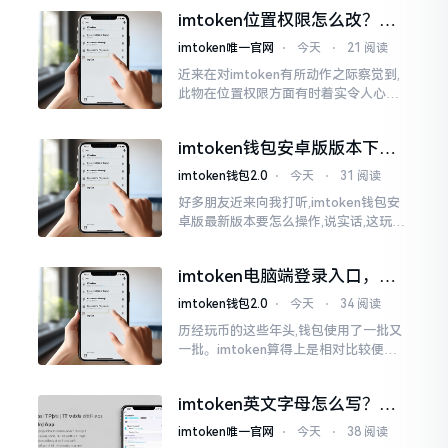
ken这玩意儿就好像一个数字钱袋子
imtoken位置权限怎么改？手
把手教你搞定
imtoken唯一官网
⋅
今天
⋅
21 阅读
近来在对imtoken有所动作之际察觉到,
此物在位置权限方面有时着实令人心生
烦闷之感。开启app之际提示定位出现故
障情况,致使我呈现出一脸茫然不知所措
imtoken钱包安卓版版本下载
的模样
安装教程
imtoken钱包2.0
⋅
今天
⋅
31 阅读
好多朋友近来向我打听,imtoken钱包安
卓版最新版本要怎么操作,说实话,这玩意
儿要是熟练掌握了,还挺方便的。我用它
都快两年了,从1.8版本一直跟到现在的2.
imtoken电脑端登录入口，地
0版本
址在这里
imtoken钱包2.0
⋅
今天
⋅
34 阅读
历经玩币的这些年头,钱包使用了一批又
一批。imtoken算得上是相对比较便于
使用的，在手机上运用起来没有问题,然
而有时想要就着大屏幕瞧瞧资产状况,那
imtoken英文字母怎么写？正
就得去寻觅电脑端的入口。
确拼写看这里
imtoken唯一官网
⋅
今天
⋅
38 阅读