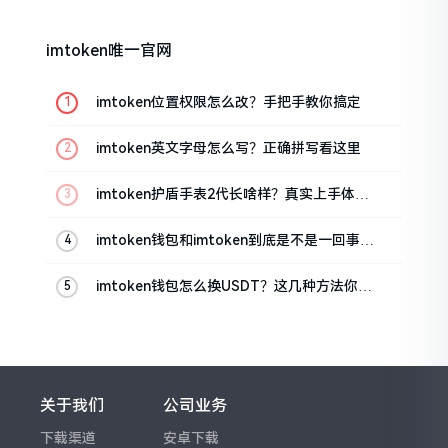
imtoken唯一官网
imtoken位置权限怎么改？手把手教你搞定
imtoken英文字母怎么写？正确拼写看这里
imtoken护盾手表2代长啥样？真实上手体验
分享
imtoken钱包和imtoken到底是不是一回事？
看完就懂了
imtoken钱包怎么换USDT？这几种方法你得
知道
关于我们
公司业务
下载渠道
安卓下载