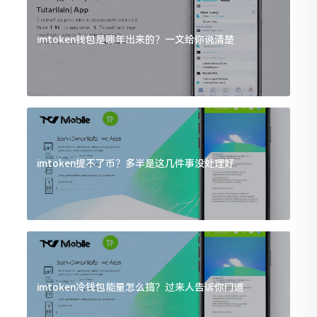
imtoken钱包是哪年出来的？一文给你说清楚
imtoken提不了币？多半是这几件事没处理好
imtoken冷钱包能量怎么搞？过来人告诉你门道