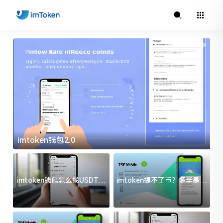
imtoken钱包2.0
i
imtoken钱包怎么找USDT地
imtoken提不了币？多半是这
址？三步搞定不踩坑
几件事没处理好