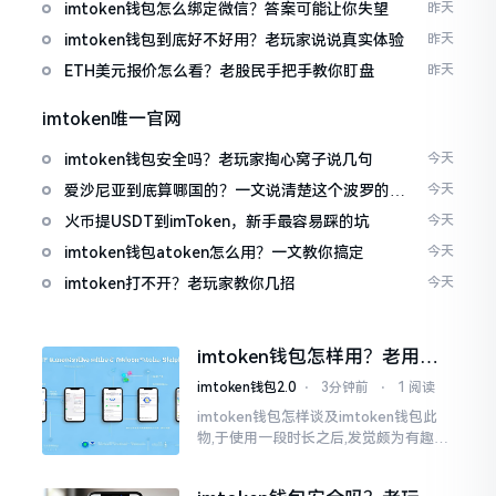
imtoken钱包怎么绑定微信？答案可能让你失望
昨天
imtoken钱包到底好不好用？老玩家说说真实体验
昨天
ETH美元报价怎么看？老股民手把手教你盯盘
昨天
imtoken唯一官网
imtoken钱包安全吗？老玩家掏心窝子说几句
今天
爱沙尼亚到底算哪国的？一文说清楚这个波罗的海
今天
小国
火币提USDT到imToken，新手最容易踩的坑
今天
imtoken钱包atoken怎么用？一文教你搞定
今天
imtoken打不开？老玩家教你几招
今天
imtoken钱包怎样用？老用户
掏心窝说几句
imtoken钱包2.0
⋅
3分钟前
⋅
1 阅读
imtoken钱包怎样谈及imtoken钱包此
物,于使用一段时长之后,发觉颇为有趣玩
味。论其好用与否,其界面着实是洁净简
易,即便新手之人亦能够迅速上手；可若