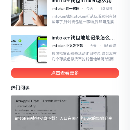
imtoken钱包atoken怎么用？
简易的
一文教你搞定
imtoken唯一官网
⋅
今天
⋅
50 阅读
imtoken钱包atoken打从玩币累积有好
些年了,针对钱包这一事物,我那可是摸得
相当透彻了然于胸了。单讲imToken而
言,使用它的人数挺多,然而到了atoken这
imtoken钱包地址记录怎么
一块儿
删？手把手教你清干净
imtoken中文版下载
⋅
今天
⋅
56 阅读
搞虚拟货币那些活动旷日持久,谁会没有
几个存放虚拟货币的钱包地址呢?然而某
些地址使用时间一长就搁置在那儿,瞅着
就让人心烦意乱。前段时间我着手整理
点击查看更多
钱包
热门阅读
imtoken钱包安卓下载：入口在哪？老玩家的经验分享