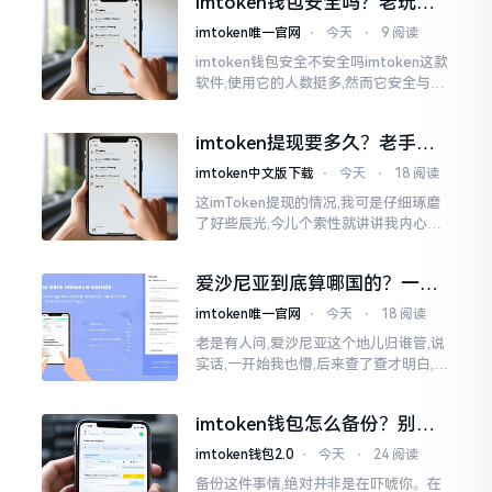
imtoken钱包安全吗？老玩家
说其不好用
掏心窝子说几句
imtoken唯一官网
⋅
今天
⋅
9 阅读
imtoken钱包安全不安全吗imtoken这款
软件,使用它的人数挺多,然而它安全与否
这个问题,可不是简单几句话就能讲明白
的。我个人用它有两年多了,这期间,我见
imtoken提现要多久？老手说
过有人用它赚到钱,每晚能安稳入睡
说真实体验
imtoken中文版下载
⋅
今天
⋅
18 阅读
这imToken提现的情况,我可是仔细琢磨
了好些辰光,今儿个索性就讲讲我内心的
真切感受。说实在的,它到底快不快,真不
太好干脆地一概而论。有的人几分钟就
爱沙尼亚到底算哪国的？一文
能成功到账
说清楚这个波罗的海小国
imtoken唯一官网
⋅
今天
⋅
18 阅读
老是有人问,爱沙尼亚这个地儿归谁管,说
实话,一开始我也懵,后来查了查才明白,爱
沙尼亚是个独立国家,不属别的国家,它在
波罗的海东边，和俄罗斯隔海相望,对面
imtoken钱包怎么备份？别等
就是芬兰。
丢了才后悔
imtoken钱包2.0
⋅
今天
⋅
24 阅读
备份这件事情,绝对并非是在吓唬你。在