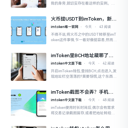
我的身旁,就切实存在着这样的实例。有
一位朋友,他的手机不小心掉落了,结果存
储于imtoken里的资产一下子全部都消
火币提USDT到imToken，新手
失得无影无踪了
最容易踩的坑
imtoken唯一官网
⋅
今天
⋅
43 阅读
不得不说,将火币之中的USDT转移至imT
oken这件事情,乍一看好像挺容易,然而在
实际去进行操作的时候,好多新手依旧会
遭遇挫折。我在币圈摸爬滚打这么多年
imToken里BCH地址藏哪了？
手把手教你找对位置
imtoken中文版下载
⋅
今天
⋅
42 阅读
开启imToken钱包,查找BCH,点击进入,发
现地址栏空荡荡的?莫要惊慌,这个东西隐
藏得极为深入。imToken默认呈现给你
的是BCH的新地址格式
imToken截图不会弄？手机这
招教你搞定
imtoken中文版下载
⋅
今天
⋅
48 阅读
imToken使用时长时间后,偶尔会有需求
将交易记录截图留存,或者把地址转给友
人查看。然而,众多刚上手的朋友并不清
楚怎样进行操作,实际上,这件事情是颇为