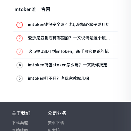
imtoken唯一官网
imtoken钱包安全吗？老玩家掏心窝子说几句
爱沙尼亚到底算哪国的？一文说清楚这个波罗
的海小国
火币提USDT到imToken，新手最容易踩的坑
imtoken钱包atoken怎么用？一文教你搞定
imtoken打不开？老玩家教你几招
关于我们
公司业务
下载渠道
安卓下载
网站地图
以太坊