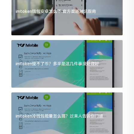
imtoken钱包安卓怎么下 官方渠道避坑指南
imtoken提不了币？多半是这几件事没处理好
imtoken冷钱包能量怎么搞？过来人告诉你门道