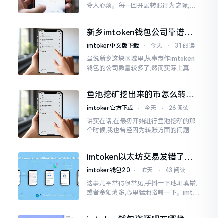
令人心烦。每一回开展转账行为之际,就
好比投身于抽奖活动那样,压根没办法晓
得紧接着的下一秒会扣掉多少手续费。
新乡imtoken钱包公司靠谱
时隔多年
吗？普通人怎么避坑
imtoken中文版下载
⋅
今天
⋅
31 阅读
虽说新乡这块区域里,从事制作imtoken
钱包的公司数量较多了,然而实际上真正
值得信赖靠谱的却没几个。友人先前寻
觅过一家公司,表示那家公司声称能够给
鱼池挖矿挖出来的币怎么转到
予协助进行操作的
imtoken钱包？
imtoken官方下载
⋅
今天
⋅
26 阅读
讲实在话,在最初开始进行鱼池挖矿的那
个时候,我也曾经因为转账方面的问题而
被卡住了好多次。挖出来的矿币堆积在
了鱼池账户之中,看起来的确让人感觉颇
imtoken以太坊交易发错了咋
为畅快
整？取消方法告诉你
imtoken钱包2.0
⋅
昨天
⋅
43 阅读
这事儿平常得很常见,手抖一下地址填错,
或者金额填多,心里猛地咯噔一下。imto
ken里的以太坊那交易,本质乃是一锤子
买卖啊,一旦提交到区块链之上