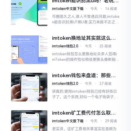
imtoken能识别黑u吗？老玩家
么时长
告诉你真相
imtoken中文版下载
⋅
今天
⋅
14 阅读
币圈混久之人,谁人不曾遇此问题,imtoke
n能否识别黑U?黑U者,实乃来路不正之钱
耳,或涉诈骗关联某一些,或有洗钱相关某
一类,诸多之人害怕收黑U致己惹于麻烦
imtoken换地址其实就这么回
事
imtoken钱包2.0
⋅
今天
⋅
25 阅读
imtoken钱包怎么更换地址众多人觉得i
mToken的操作恰似微信更换头像那般简
便,唯有直接点一下便可轻易完成。可是
实际情形并非这样,imToken的地址是依
imtoken钱包来盘道：那些踩
据助记词来生成的,通俗讲
过的坑和保命招
imtoken钱包2.0
⋅
今天
⋅
27 阅读
讲真的,使用imtoken钱包已经有好些日
子了。这个东西,好似一个电子钱袋子,里
面装着你那些数字资产。有的人使用起
来一帆风顺、毫无阻碍,有的人使用起来
imtoken矿工费代付怎么取
却提心吊胆、神经紧绷。
消？老手教你几招
imtoken中文版下载
⋅
今天
⋅
29 阅读
老实讲，这矿工费相关事宜实在是颇为