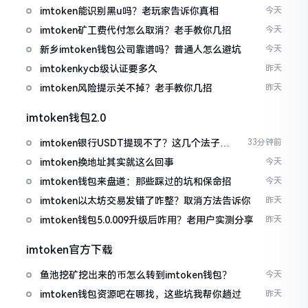
imtoken能识别黑u吗？老玩家告诉你真相
今天
imtoken矿工费代付怎么取消？老手教你几招
今天
新乡imtoken钱包公司靠谱吗？普通人怎么避坑
今天
imtokenkycb级认证要多久
昨天
imtoken风险提示关不掉？老手教你几招
昨天
imtoken钱包2.0
imtoken银行USDT提现不了？这几个法子能
33分钟前
帮你搞定
imtoken换地址其实就这么回事
今天
imtoken钱包来盘道：那些踩过的坑和保命招
今天
imtoken以太坊交易发错了咋整？取消方法告诉你
昨天
imtoken钱包5.0.009升级后咋用？老用户实测分享
昨天
imtoken官方下载
鱼池挖矿挖出来的币怎么转到imtoken钱包？
今天
imtoken钱包资源吧在哪找，这些坑我帮你趟过
昨天