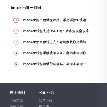
imtoken唯一官网
imtoken提币地址在哪找？手把手教你快速查
看
imtoken钱包支持USDT吗？转账提现全攻略
imtoken怎么存钱进去？老玩家教你把钱转进
钱包
imtoken钱包手续费怎么省？老玩家告诉你几
个实在招
imtoken钱包有借贷功能吗？靠谱不靠谱一文
说清楚
关于我们
公司业务
下载渠道
安卓下载
网站地图
以太坊