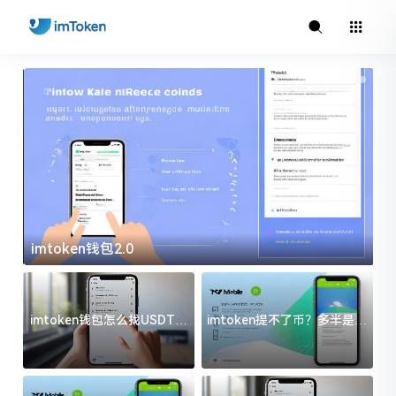
imtoken钱包2.0
i
imtoken钱包怎么找USDT地
imtoken提不了币？多半是这
址？三步搞定不踩坑
几件事没处理好