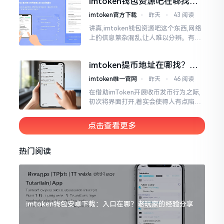
imtoken钱包资源吧在哪找，
这些坑我帮你趟过
imtoken官方下载
⋅
昨天
⋅
43 阅读
讲真,imtoken钱包资源吧这个东西,网络
上的信息繁杂混乱,让人难以分辨。有的
人声称那是官方途径,有的人则表示是第
三方进行的搬运。倘若找对了资源
imtoken提币地址在哪找？手
把手教你快速查看
imtoken唯一官网
⋅
昨天
⋅
46 阅读
在借助imToken开展收币发币行为之际,
初次将界面打开,着实会使得人有点陷入
发懵的状态,那密密麻麻的按钮,多得以至
于如同迷宫一样。好多人纷纷询问我
点击查看更多
热门阅读
imtoken钱包安卓下载：入口在哪？老玩家的经验分享