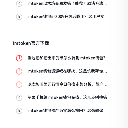
imtoken以太坊交易发错了咋整？取消方法告
诉你
imtoken钱包5.0.009升级后咋用？老用户实测
分享
imtoken官方下载
鱼池挖矿挖出来的币怎么转到imtoken钱包？
imtoken钱包资源吧在哪找，这些坑我帮你趟
过
以太坊币美元行情今日价格走势分析，散户如
何避免追涨杀跌被套牢
苹果手机给imToken钱包充值，这几步别搞错
imtoken钱包资产为零怎么找回？老张教你几
招