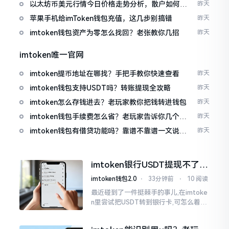
以太坊币美元行情今日价格走势分析，散户如何避
昨天
免追涨杀跌被套牢
苹果手机给imToken钱包充值，这几步别搞错
昨天
imtoken钱包资产为零怎么找回？老张教你几招
昨天
imtoken唯一官网
imtoken提币地址在哪找？手把手教你快速查看
昨天
imtoken钱包支持USDT吗？转账提现全攻略
昨天
imtoken怎么存钱进去？老玩家教你把钱转进钱包
昨天
imtoken钱包手续费怎么省？老玩家告诉你几个实
昨天
在招
imtoken钱包有借贷功能吗？靠谱不靠谱一文说清
昨天
楚
imtoken银行USDT提现不了？
这几个法子能帮你搞定
imtoken钱包2.0
⋅
33分钟前
⋅
10 阅读
最近碰到了一件挺棘手的事儿,在imtoke
n里尝试把USDT转到银行卡,可怎么着都
没法成功提现,可以想见,其间是经历了一
阵子的颠折与腾磨。没想到前前后后这