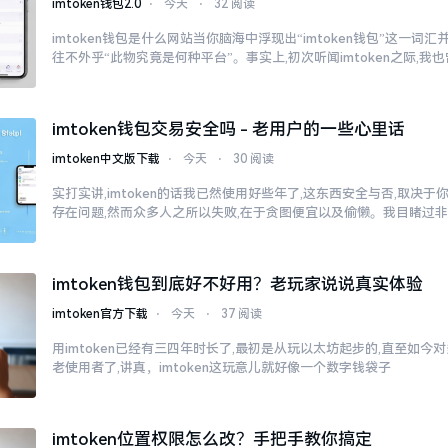
imtoken钱包2.0
⋅
今天
⋅
32 阅读
imtoken钱包是什么网站当你脑海中浮现出“imtoken钱包”这一词
往不外乎“此物究竟是何种平台”。事实上,初次听闻imtoken之际,我
imtoken钱包交易安全吗 - 老用户的一些心里话
imtoken中文版下载
⋅
今天
⋅
30 阅读
实打实讲,imtoken的话我已然使用好些年了,这东西安全与否,取决
存在问题,然而众多人之所以失败,在于贪图便宜以及偷懒。我目睹过
imtoken钱包到底好不好用？老玩家说说真实体验
imtoken官方下载
⋅
今天
⋅
37 阅读
用imtoken已经有三四年时长了,最初是从玩以太坊起步的,直至如今
老使用者了,讲真，imtoken这玩意儿就好像一个数字钱袋子
imtoken位置权限怎么改？手把手教你搞定