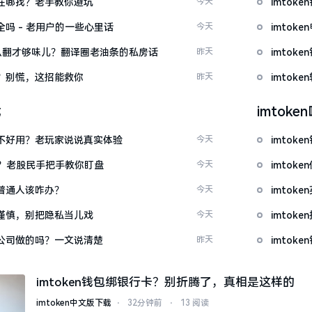
文版在哪找？老手教你避坑
今天
imto
安全吗 - 老用户的一些心里话
今天
imto
ow”怎么翻才够味儿？翻译圈老油条的私房话
昨天
imto
忘了？别慌，这招能救你
昨天
imto
载
imtok
底好不好用？老玩家说说真实体验
今天
imto
看？老股民手把手教你盯盘
今天
imto
：普通人该咋办？
今天
imto
屏要谨慎，别把隐私当儿戏
今天
imto
中国公司做的吗？一文说清楚
昨天
imtok
imtoken钱包绑银行卡？别折腾了，真相是这样的
imtoken中文版下载
⋅
32分钟前
⋅
13 阅读