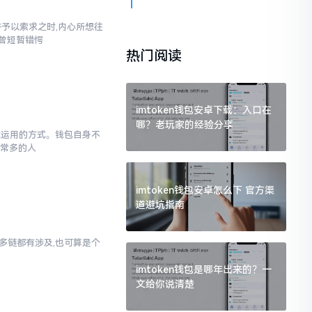
汇并予以索求之时,内心所想往
也曾短暂错愕
热门阅读
imtoken钱包安卓下载：入口在
哪？老玩家的经验分享
于你运用的方式。钱包自身不
非常多的人
imtoken钱包安卓怎么下 官方渠
道避坑指南
对多链都有涉及,也可算是个
imtoken钱包是哪年出来的？一
文给你说清楚