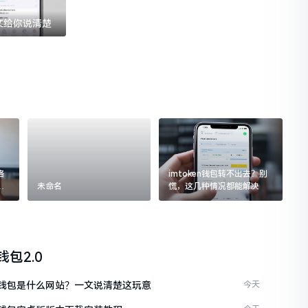
一文给你说清楚
格
imtoken钱包转不出去？别
追
未命名
慌，这几种情况都能解决
n钱包2.0
ken钱包是什么网站？一文说清楚这玩意
今天