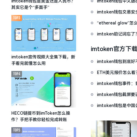
imtoken钱包中
imtoken钱包是美金还是人民币？
其实它是个“多面手”
imtoken钱包交易
TOP3
“ethereal gl
imtoken助记词
imtoken官方下
imtoken宣传视频大全集下载，新
imtoken钱包到
手看完就懂怎么用
ETH美元报价怎么
TOP4
imtoken钱包事件
imtoken钱包截
imtoken钱包是
HECO链提币到imToken怎么操
作？手把手教你轻松完成转账
TOP5