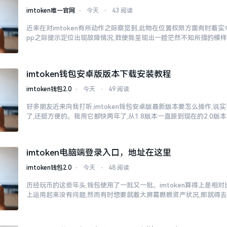
imtoken唯一官网
⋅
今天
⋅
43 阅读
近来在对imtoken有所动作之际察觉到,此物在位置权限方面有时着
pp之际提示定位出现故障情况,致使我呈现出一脸茫然不知所措的模
imtoken钱包安卓版版本下载安装教程
imtoken钱包2.0
⋅
今天
⋅
49 阅读
好多朋友近来向我打听,imtoken钱包安卓版最新版本要怎么操作,说
了,还挺方便的。我用它都快两年了,从1.8版本一直跟到现在的2.0版本
imtoken电脑端登录入口，地址在这里
imtoken钱包2.0
⋅
今天
⋅
48 阅读
历经玩币的这些年头,钱包使用了一批又一批。imtoken算得上是相
上运用起来没有问题,然而有时想要就着大屏幕瞧瞧资产状况,那就得