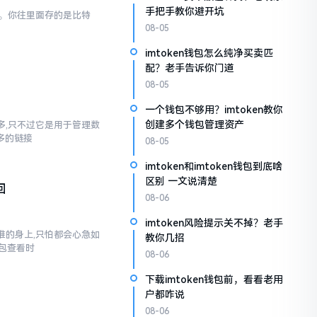
手把手教你避开坑
一样。你往里面存的是比特
08-05
imtoken钱包怎么纯净买卖匹
配？老手告诉你门道
08-05
一个钱包不够用？imtoken教你
创建多个钱包管理资产
不多,只不过它是用于管理数
多多的链接
08-05
imtoken和imtoken钱包到底啥
区别 一文说清楚
回
08-06
imtoken风险提示关不掉？老手
到谁的身上,只怕都会心急如
教你几招
包查看时
08-06
下载imtoken钱包前，看看老用
户都咋说
08-06