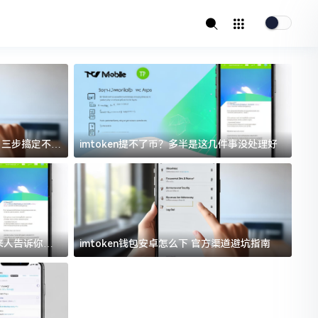
址？三步搞定不踩
imtoken提不了币？多半是这几件事没处理好
i
过来人告诉你门
imtoken钱包安卓怎么下 官方渠道避坑指南