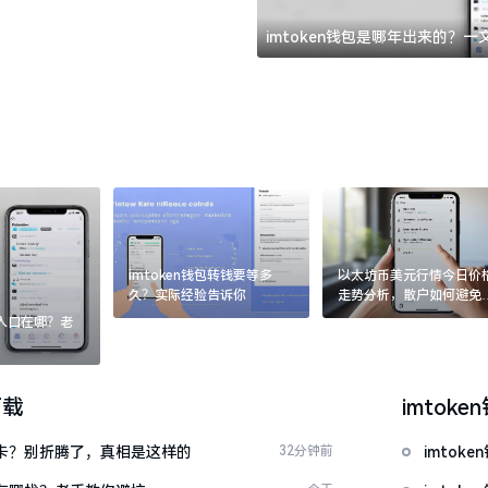
imtoken钱包是哪年出来的？
imtoken钱包转钱要等多
以太坊币美元行情今日价
久？实际经验告诉你
走势分析，散户如何避免
涨杀跌被套牢
：入口在哪？老
下载
imtoke
银行卡？别折腾了，真相是这样的
32分钟前
imto