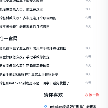
ken钱包安卓版版本下载安装教程
今天
ken电脑端登录入口，地址在这里
今天
ken钱包付款失败？多半是这几个原因闹的
今天
ken转币老卡着？老玩家教你几招搞定
今天
en唯一官网
ken钱包钱不见了怎么办？老用户手把手教你找回
今天
ken位置权限怎么改？手把手教你搞定
今天
ken英文字母怎么写？正确拼写看这里
今天
ken护盾手表2代长啥样？真实上手体验分享
今天
en钱包和imtoken到底是不是一回事？看完就懂了
今天
猜你喜欢
换一换
imtoken安卓版在哪找？老玩家