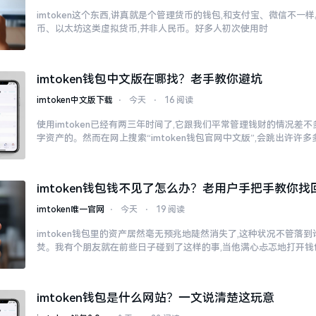
imtoken这个东西,讲真就是个管理货币的钱包,和支付宝、微信不
币、以太坊这类虚拟货币,并非人民币。好多人初次使用时
imtoken钱包中文版在哪找？老手教你避坑
imtoken中文版下载
⋅
今天
⋅
16 阅读
使用imtoken已经有两三年时间了,它跟我们平常管理钱财的情况差
字资产的。然而在网上搜索“imtoken钱包官网中文版”,会跳出许许
imtoken钱包钱不见了怎么办？老用户手把手教你找
imtoken唯一官网
⋅
今天
⋅
19 阅读
imtoken钱包里的资产居然毫无预兆地陡然消失了,这种状况不管落
焚。我有个朋友就在前些日子碰到了这样的事,当他满心忐忑地打开钱
imtoken钱包是什么网站？一文说清楚这玩意