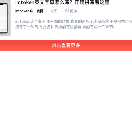
imtoken英文字母怎么写？正确拼写看这里
imtoken唯一官网
⋅
今天
⋅
53 阅读
imToken这个名字,刚开始的时候,我真的是犯了迷糊,完全不晓得大
搜寻了一阵后,发觉各种各样的写法都有,有的写成IMTOKEN
点击查看更多