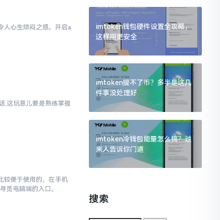
imtoken钱包硬件设置全攻略，
实令人心生烦闷之感。开启a
这样用更安全
样
imtoken提不了币？多半是这几
件事没处理好
实话,这玩意儿要是熟练掌握
imtoken冷钱包能量怎么搞？过
来人告诉你门道
对比较便于使用的，在手机
去寻觅电脑端的入口。
搜索