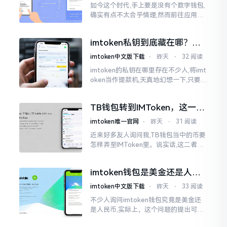
如今这个时代,手上要是没有个数字钱包,
确实有点不太合乎情理,然而前往应用商
店搜索“imtoken”,呈现出来的结果各式
各样,实在是让人头疼不已。有些看起来
imtoken私钥到底藏在哪？别
似乎相似
慌，找对地方才安心
imtoken中文版下载
⋅
昨天
⋅
32 阅读
imtoken的私钥在哪里存在不少人,将imt
oken当作提款机,天真地幻想一下,只要把
密码输入进去了事情就会顺顺利利的。
然而,实际并不如此
TB钱包转到IMToken，这一步
别走错
imtoken唯一官网
⋅
昨天
⋅
31 阅读
近来好多友人询问我,TB钱包当中的币要
怎样弄至IMToken里。说实话,这二者皆
是钱包,并无什么高低贵贱之分,然而在操
作方面的确得细致些。好多人转着转着
imtoken钱包是美金还是人民
就迷糊了
币？其实它是个“多面手”
imtoken中文版下载
⋅
昨天
⋅
33 阅读
不少人询问imtoken钱包究竟是美金还
是人民币,实际上，这个问题的提出可谓
是有些“外行人”的意味了。imtoken根本