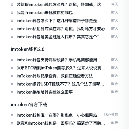
装错假imtoken钱包怎么办？别慌，快卸载，这几
今天
招能救急
我是丘imtoken来拯救你的钱包
昨天
imtoken钱包怎么下？这几种靠谱路子别走歪
昨天
imtoken私钥到底藏在哪？别慌，找对地方才安心
昨天
imtoken钱包是美金还是人民币？其实它是个“多
昨天
面手”
imtoken钱包2.0
imtoken钱包支持哪些设备？手机电脑都能用
昨天
火币BTC转到imToken要等多久？过来人说说真实
昨天
情况
imToken转账记录查询，教你正确查看方法
昨天
imtoken银行USDT提现不了？这几个法子能帮你
昨天
搞定
imtoken换地址其实就这么回事
昨天
imtoken官方下载
imtoken钱包唯一在哪？别乱点，小心假网站
38分钟前
欧意和imtoken钱包是一回事吗？搞清楚了再装钱
昨天