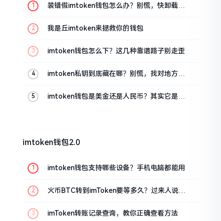
装错假imtoken钱包怎么办？别慌，快卸载，
这几招能救急
我是丘imtoken来拯救你的钱包
imtoken钱包怎么下？这几种靠谱路子别走歪
imtoken私钥到底藏在哪？别慌，找对地方才
安心
imtoken钱包是美金还是人民币？其实它是个
“多面手”
imtoken钱包2.0
imtoken钱包支持哪些设备？手机电脑都能用
火币BTC转到imToken要等多久？过来人说说
真实情况
imToken转账记录查询，教你正确查看方法