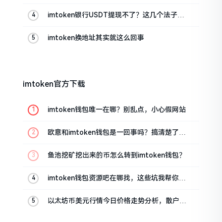
imtoken银行USDT提现不了？这几个法子能
帮你搞定
imtoken换地址其实就这么回事
imtoken官方下载
imtoken钱包唯一在哪？别乱点，小心假网站
欧意和imtoken钱包是一回事吗？搞清楚了再
装钱包
鱼池挖矿挖出来的币怎么转到imtoken钱包？
imtoken钱包资源吧在哪找，这些坑我帮你趟
过
以太坊币美元行情今日价格走势分析，散户如
何避免追涨杀跌被套牢