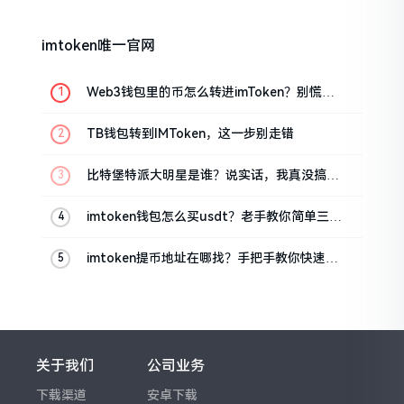
imtoken唯一官网
Web3钱包里的币怎么转进imToken？别慌，
三步搞定
TB钱包转到IMToken，这一步别走错
比特堡特派大明星是谁？说实话，我真没搞明
白
imtoken钱包怎么买usdt？老手教你简单三步
搞定
imtoken提币地址在哪找？手把手教你快速查
看
关于我们
公司业务
下载渠道
安卓下载