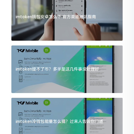
imtoken钱包安卓怎么下 官方渠道避坑指南
imtoken提不了币？多半是这几件事没处理好
imtoken冷钱包能量怎么搞？过来人告诉你门道