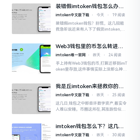
的样子,然而真的敢于点击一下吗?内心一
装错假imtoken钱包怎么办？
直忐忑不安。我折腾了好些日子
别慌，快卸载，这几招能救急
imtoken中文版下载
⋅
今天
⋅
19 阅读
装错假imtoken钱包？别慌，这几招能
救急听说近来有人下了假货imtoken,心
里必然怦怦一跳。这事物看起来如真品
一式,图标、名字皆仿得极像,然而其中全
Web3钱包里的币怎么转进
是陷阱。
imToken？别慌，三步搞定
imtoken唯一官网
⋅
昨天
⋅
24 阅读
手上持有Web3钱包的币,打算迁移到imT
oken里存放,这件事情实际上没那么神秘
莫测。好多人一听闻“跨链”、“转账”就
心生畏惧,担心转错链导致币消失不见
我是丘imtoken来拯救你的钱
包
imtoken中文版下载
⋅
昨天
⋅
25 阅读
这几日,钱包之中那些许数字资产,着实令
人难以安睡。币圈这所在,其涨跌恰似翻
书那般迅速,昨日尚呈飘红之态，今日已
然绿得人心慌慌。众多人手中紧握着一
imtoken钱包怎么下？这几种
堆币
靠谱路子别走歪
imtoken中文版下载
⋅
昨天
⋅
30 阅读