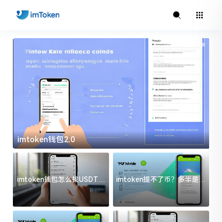
imtoken钱包2.0
i
imtoken钱包怎么找USDT地
imtoken提不了币？多半是这
址？三步搞定不踩坑
几件事没处理好