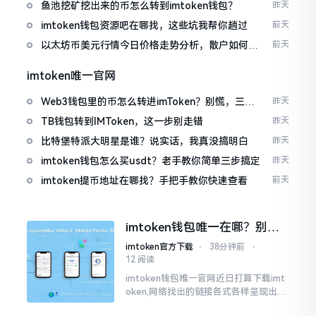
包
鱼池挖矿挖出来的币怎么转到imtoken钱包？
昨天
imtoken钱包资源吧在哪找，这些坑我帮你趟过
前天
以太坊币美元行情今日价格走势分析，散户如何避
前天
免追涨杀跌被套牢
imtoken唯一官网
Web3钱包里的币怎么转进imToken？别慌，三步
昨天
搞定
TB钱包转到IMToken，这一步别走错
昨天
比特堡特派大明星是谁？说实话，我真没搞明白
昨天
imtoken钱包怎么买usdt？老手教你简单三步搞定
昨天
imtoken提币地址在哪找？手把手教你快速查看
前天
imtoken钱包唯一在哪？别乱
点，小心假网站
imtoken官方下载
⋅
38分钟前
⋅
12 阅读
imtoken钱包唯一官网近日打算下载imt
oken,网络找出的链接各式各样呈现出乱
糟糟的状态,瞅着都好像是那么一股正确