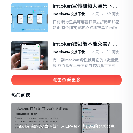
就不会去发行属于自身的货币,它仅仅是
imtoken宣传视频大全集下
一个“钱包”而已
载，新手看完就懂怎么用
imtoken中文版下载
⋅
昨天
⋅
49 阅读
日前,我心里头琢磨着打算去折腾那加密
货币,有个朋友,就热心给我推荐了imTok
en,还着重讲这可是个老资格的钱包哩。
之后,我去到网上搜索了一番,嘿
imtoken钱包能不能交易？一
文说清楚
imtoken中文版下载
⋅
昨天
⋅
51 阅读
有一款imtoken钱包,使用它的人数量挺
多,然而众多人弄不明白它究竟可不可以
进行交易。说实话,此问题问得很实在。
钱包和交易所原本就是不同的事物,像是
点击查看更多
存钱罐与菜市场那般
热门阅读
imtoken钱包安卓下载：入口在哪？老玩家的经验分享