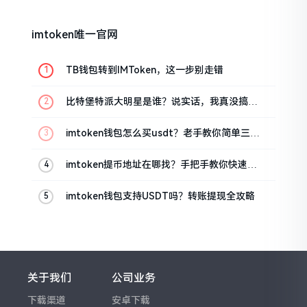
imtoken唯一官网
TB钱包转到IMToken，这一步别走错
比特堡特派大明星是谁？说实话，我真没搞明
白
imtoken钱包怎么买usdt？老手教你简单三步
搞定
imtoken提币地址在哪找？手把手教你快速查
看
imtoken钱包支持USDT吗？转账提现全攻略
关于我们
公司业务
下载渠道
安卓下载