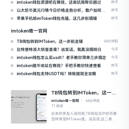
imtoken钱包资源吧在哪找，这些坑我帮你趟过
昨天
以太坊币美元行情今日价格走势分析，散户如何避
昨天
免追涨杀跌被套牢
苹果手机给imToken钱包充值，这几步别搞错
昨天
imtoken唯一官网
TB钱包转到IMToken，这一步别走错
46分钟前
比特堡特派大明星是谁？说实话，我真没搞明白
今天
imtoken钱包怎么买usdt？老手教你简单三步搞定
今天
imtoken提币地址在哪找？手把手教你快速查看
昨天
imtoken钱包支持USDT吗？转账提现全攻略
昨天
TB钱包转到IMToken，这一步
别走错
imtoken唯一官网
⋅
46分钟前
⋅
11 阅读
近来好多友人询问我,TB钱包当中的币要
怎样弄至IMToken里。说实话,这二者皆
是钱包,并无什么高低贵贱之分,然而在操