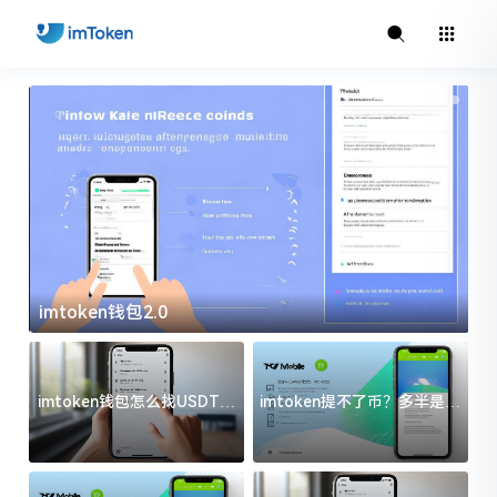
imtoken钱包2.0
i
imtoken钱包怎么找USDT地
imtoken提不了币？多半是这
址？三步搞定不踩坑
几件事没处理好