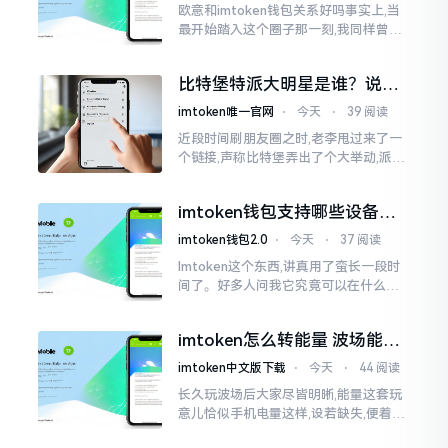
欧意和imtoken钱包关系好吗事实上,当
最开始踏入这个圈子那一刻,我同样曾因
这两者之名而陷入困惑,觉得好似有着同
一母体渊源所致的关联。而后随着时间
比特堡特派大明星是谁？说实
推移才逐渐明晰
话，我真没搞明白
imtoken唯一官网
⋅
今天
⋅
39 阅读
近段时间刷朋友圈之时,老李甩过来了一
个链接,声称比特堡弄出了个大举动,派遣
了个不知什么样明星前来站台。我点击
进入查看,哎呀不得了,满屏幕都是“重
imtoken钱包支持哪些设备？
磅”、“首发”、“独家”
手机电脑都能用
imtoken钱包2.0
⋅
今天
⋅
37 阅读
Imtoken这个东西,讲真用了蛮长一段时
间了。好多人问我它究竟可以在什么设
备上运行,今天就来谈谈这个事情。从手
机这一介面来说,iOS系统跟安卓系统都
imtoken怎么转能量 波场能量
给予支持
转换教程
imtoken中文版下载
⋅
今天
⋅
44 阅读
长久玩波场后大家尽皆明晰,能量这套玩
意儿恰似手机电量这样,设若缺失,便着实
关乎任何事项也难以做成。不论旨在实