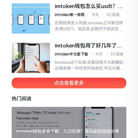
施与波场相关转账特定TRC-20代币之举
imtoken钱包怎么买usdt？老
手教你简单三步搞定
imtoken唯一官网
⋅
今天
⋅
52 阅读
近期好多友人问我,imtoken之中要怎样
去弄USDT。说实话,此物对于刚涉足币
圈之人而言着实有些让人发懵。USDT是
泰达币,跟美元以1:1挂钩
imtoken钱包用了好几年了，
到底多少年了？
imtoken中文版下载
⋅
今天
⋅
53 阅读
Imtoken这个东西,讲真呢我不太能确切
记得是哪一年问世开始有的,不过大概在
2016年、2017年那个时候就开始活跃
变得热门起来了,一直到现如今大概差不
点击查看更多
多快要十年的时间了。
热门阅读
imtoken钱包安卓下载：入口在哪？老玩家的经验分享