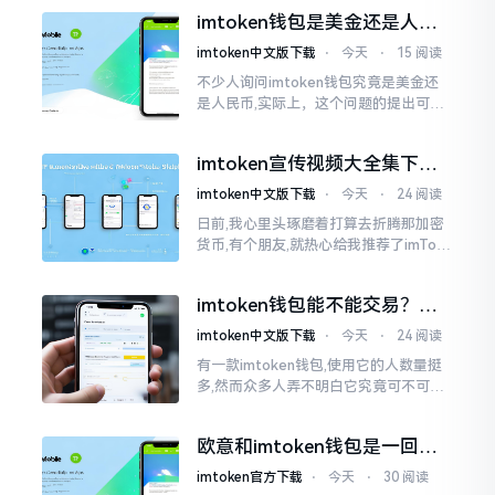
作方面的确得细致些。好多人转着转着
imtoken钱包是美金还是人民
就迷糊了
币？其实它是个“多面手”
imtoken中文版下载
⋅
今天
⋅
15 阅读
不少人询问imtoken钱包究竟是美金还
是人民币,实际上，这个问题的提出可谓
是有些“外行人”的意味了。imtoken根本
就不会去发行属于自身的货币,它仅仅是
imtoken宣传视频大全集下
一个“钱包”而已
载，新手看完就懂怎么用
imtoken中文版下载
⋅
今天
⋅
24 阅读
日前,我心里头琢磨着打算去折腾那加密
货币,有个朋友,就热心给我推荐了imTok
en,还着重讲这可是个老资格的钱包哩。
之后,我去到网上搜索了一番,嘿
imtoken钱包能不能交易？一
文说清楚
imtoken中文版下载
⋅
今天
⋅
24 阅读
有一款imtoken钱包,使用它的人数量挺
多,然而众多人弄不明白它究竟可不可以
进行交易。说实话,此问题问得很实在。
钱包和交易所原本就是不同的事物,像是
欧意和imtoken钱包是一回事
存钱罐与菜市场那般
吗？搞清楚了再装钱包
imtoken官方下载
⋅
今天
⋅
30 阅读