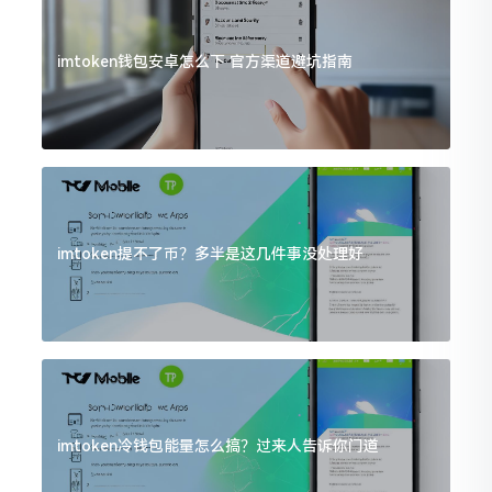
imtoken钱包安卓怎么下 官方渠道避坑指南
imtoken提不了币？多半是这几件事没处理好
imtoken冷钱包能量怎么搞？过来人告诉你门道