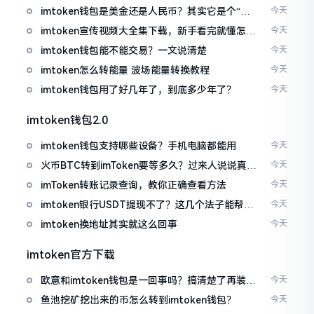
imtoken钱包是美金还是人民币？其实它是个“多
今天
面手”
imtoken宣传视频大全集下载，新手看完就懂怎么
今天
用
imtoken钱包能不能交易？一文说清楚
今天
imtoken怎么转能量 波场能量转换教程
今天
imtoken钱包用了好几年了，到底多少年了？
今天
imtoken钱包2.0
imtoken钱包支持哪些设备？手机电脑都能用
今天
火币BTC转到imToken要等多久？过来人说说真实
今天
情况
imToken转账记录查询，教你正确查看方法
今天
imtoken银行USDT提现不了？这几个法子能帮你
今天
搞定
imtoken换地址其实就这么回事
今天
imtoken官方下载
欧意和imtoken钱包是一回事吗？搞清楚了再装钱
今天
包
鱼池挖矿挖出来的币怎么转到imtoken钱包？
今天