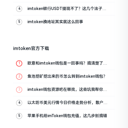
imtoken银行USDT提现不了？这几个法子能
帮你搞定
imtoken换地址其实就这么回事
imtoken官方下载
欧意和imtoken钱包是一回事吗？搞清楚了再
装钱包
鱼池挖矿挖出来的币怎么转到imtoken钱包？
imtoken钱包资源吧在哪找，这些坑我帮你趟
过
以太坊币美元行情今日价格走势分析，散户如
何避免追涨杀跌被套牢
苹果手机给imToken钱包充值，这几步别搞错