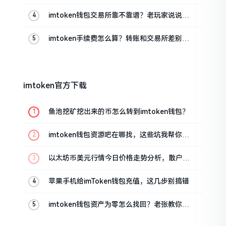
imtoken钱包交易所靠不靠谱？老玩家说说心
里话
imtoken手续费怎么算？转账和交易所差别大
了
imtoken官方下载
鱼池挖矿挖出来的币怎么转到imtoken钱包？
imtoken钱包资源吧在哪找，这些坑我帮你趟
过
以太坊币美元行情今日价格走势分析，散户如
何避免追涨杀跌被套牢
苹果手机给imToken钱包充值，这几步别搞错
imtoken钱包资产为零怎么找回？老张教你几
招