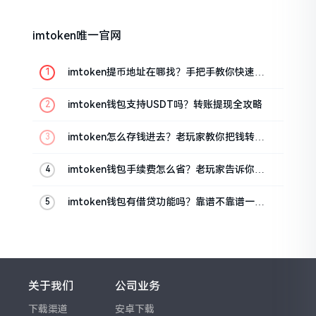
imtoken唯一官网
imtoken提币地址在哪找？手把手教你快速查
看
imtoken钱包支持USDT吗？转账提现全攻略
imtoken怎么存钱进去？老玩家教你把钱转进
钱包
imtoken钱包手续费怎么省？老玩家告诉你几
个实在招
imtoken钱包有借贷功能吗？靠谱不靠谱一文
说清楚
关于我们
公司业务
下载渠道
安卓下载