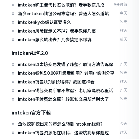
imtoken矿工费代付怎么取消？老手教你几招
9分钟前
新乡imtoken钱包公司靠谱吗？普通人怎么避坑
今天
imtokenkycb级认证要多久
昨天
imtoken风险提示关不掉？老手教你几招
昨天
imtoken怎么转出去？几步搞定不踩坑
前天
imtoken钱包2.0
imtoken以太坊交易发错了咋整？取消方法告诉你
昨天
imtoken钱包5.0.009升级后咋用？老用户实测分享
昨天
imtoken钱包U余额长啥样？截图这样看
昨天
imtoken钱包交易所靠不靠谱？老玩家说说心里话
昨天
imtoken手续费怎么算？转账和交易所差别大了
昨天
imtoken官方下载
鱼池挖矿挖出来的币怎么转到imtoken钱包？
今天
imtoken钱包资源吧在哪找，这些坑我帮你趟过
昨天