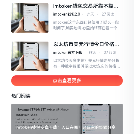
感受产生些许困惑。
imtoken钱包交易所靠不靠
谱？老玩家说说心里话
imtoken钱包2.0
⋅
昨天
⋅
27 阅读
imtoken这个东西已经使用了挺长一段
时间了,诚实地讲,心里始终存在着一个疙
瘩。钱包本身不存在问题,然而交易所那
边就稍微有点让人不放心。今天来谈论
以太坊币美元行情今日价格走
这个事情
势分析，散户如何避免追涨杀
imtoken官方下载
⋅
昨天
⋅
37 阅读
跌被套牢
以太坊今天多少钱？美元行情走势分析
有一种数字货币叫做以太坊,它的价格走
势那叫一个起伏不定,就如同乘坐游乐场
里的过山车一样。每一天,伴随着美元汇
点击查看更多
率出现的一点点波动
热门阅读
imtoken钱包安卓下载：入口在哪？老玩家的经验分享