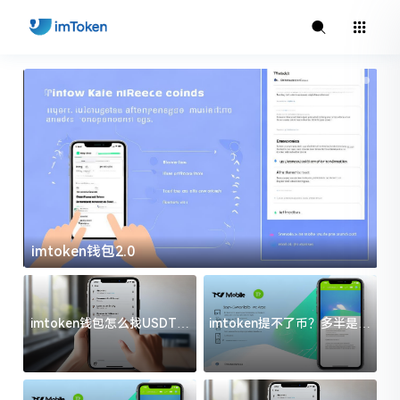
imtoken钱包2.0
i
imtoken钱包怎么找USDT地
imtoken提不了币？多半是这
址？三步搞定不踩坑
几件事没处理好