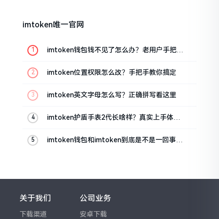
imtoken唯一官网
imtoken钱包钱不见了怎么办？老用户手把手
教你找回
imtoken位置权限怎么改？手把手教你搞定
imtoken英文字母怎么写？正确拼写看这里
imtoken护盾手表2代长啥样？真实上手体验
分享
imtoken钱包和imtoken到底是不是一回事？
看完就懂了
关于我们
公司业务
下载渠道
安卓下载