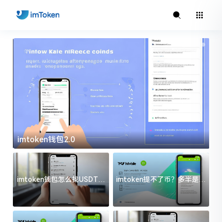
imtoken钱包2.0
i
imtoken钱包怎么找USDT地
imtoken提不了币？多半是这
址？三步搞定不踩坑
几件事没处理好