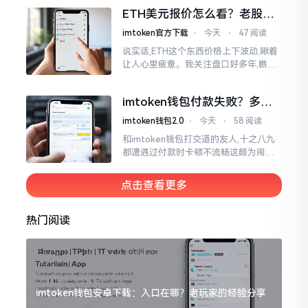
各样的写法都有,有的写成IMTOKEN
ETH美元报价怎么看？老股民
手把手教你盯盘
imtoken官方下载
⋅
今天
⋅
47 阅读
说实话,ETH这个东西价格上下波动,瞅着
让人心里疲惫。我关注盘口好多年,瞧见
好多人询问“eth美元报价”,实际上重点并
非价格自身,而是你怎样去看待、如何做
imtoken钱包付款失败？多半
判断。
是这几个原因闹的
imtoken钱包2.0
⋅
今天
⋅
58 阅读
和imtoken钱包打交道的友人,十之八九
都遭遇过付款时卡顿不流畅这颇为闹心
的状况。转账持续许久毫无反应,亦或是
直接弹出红色字体显示报错,情形令人焦
点击查看更多
急得连连跺脚。实际上讲
热门阅读
imtoken钱包安卓下载：入口在哪？老玩家的经验分享