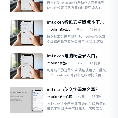
近来在对imtoken有所动作之际察觉到,
此物在位置权限方面有时着实令人心生
烦闷之感。开启app之际提示定位出现故
障情况,致使我呈现出一脸茫然不知所措
imtoken钱包安卓版版本下载
的模样
安装教程
imtoken钱包2.0
⋅
今天
⋅
43 阅读
好多朋友近来向我打听,imtoken钱包安
卓版最新版本要怎么操作,说实话,这玩意
儿要是熟练掌握了,还挺方便的。我用它
都快两年了,从1.8版本一直跟到现在的2.
imtoken电脑端登录入口，地
0版本
址在这里
imtoken钱包2.0
⋅
今天
⋅
43 阅读
历经玩币的这些年头,钱包使用了一批又
一批。imtoken算得上是相对比较便于
使用的，在手机上运用起来没有问题,然
而有时想要就着大屏幕瞧瞧资产状况,那
imtoken英文字母怎么写？正
就得去寻觅电脑端的入口。
确拼写看这里
imtoken唯一官网
⋅
今天
⋅
47 阅读
imToken这个名字,刚开始的时候,我真的
是犯了迷糊,完全不晓得大小写要怎么去
处置。在网络上搜寻了一阵后,发觉各种