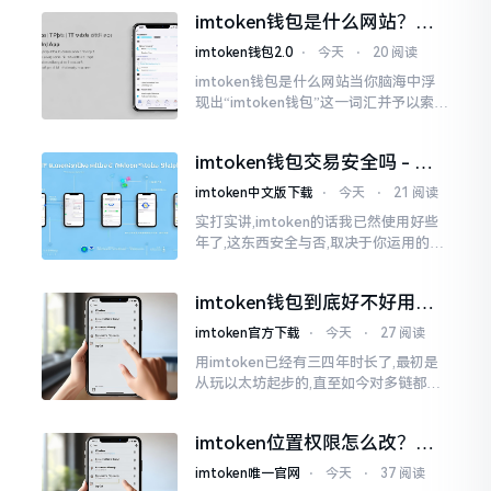
些日子碰到了这样的事,当他满心忐忑地
imtoken钱包是什么网站？一
打开钱包查看时
文说清楚这玩意
imtoken钱包2.0
⋅
今天
⋅
20 阅读
imtoken钱包是什么网站当你脑海中浮
现出“imtoken钱包”这一词汇并予以索求
之时,内心所想往往不外乎“此物究竟是何
种平台”。事实上,初次听闻imtoken之际,
imtoken钱包交易安全吗 - 老
我也曾短暂错愕
用户的一些心里话
imtoken中文版下载
⋅
今天
⋅
21 阅读
实打实讲,imtoken的话我已然使用好些
年了,这东西安全与否,取决于你运用的方
式。钱包自身不存在问题,然而众多人之
所以失败,在于贪图便宜以及偷懒。我目
imtoken钱包到底好不好用？
睹过非常多的人
老玩家说说真实体验
imtoken官方下载
⋅
今天
⋅
27 阅读
用imtoken已经有三四年时长了,最初是
从玩以太坊起步的,直至如今对多链都有
涉及,也可算是个老使用者了,讲真，imto
ken这玩意儿就好像一个数字钱袋子
imtoken位置权限怎么改？手
把手教你搞定
imtoken唯一官网
⋅
今天
⋅
37 阅读