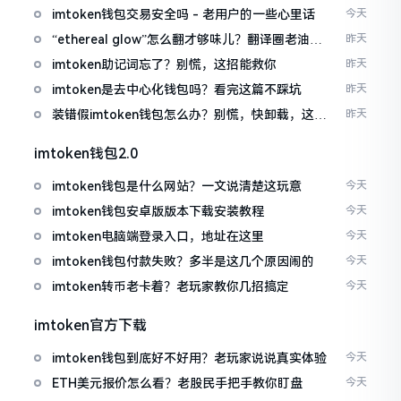
imtoken钱包交易安全吗 - 老用户的一些心里话
今天
“ethereal glow”怎么翻才够味儿？翻译圈老油条
昨天
的私房话
imtoken助记词忘了？别慌，这招能救你
昨天
imtoken是去中心化钱包吗？看完这篇不踩坑
昨天
装错假imtoken钱包怎么办？别慌，快卸载，这几
昨天
招能救急
imtoken钱包2.0
imtoken钱包是什么网站？一文说清楚这玩意
今天
imtoken钱包安卓版版本下载安装教程
今天
imtoken电脑端登录入口，地址在这里
今天
imtoken钱包付款失败？多半是这几个原因闹的
今天
imtoken转币老卡着？老玩家教你几招搞定
今天
imtoken官方下载
imtoken钱包到底好不好用？老玩家说说真实体验
今天
ETH美元报价怎么看？老股民手把手教你盯盘
今天