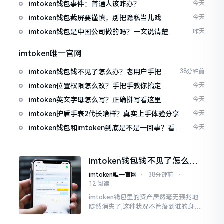
imtoken钱包事件：普通人该咋办？
今天
imtoken钱包截屏要谨慎，别把隐私当儿戏
今天
imtoken钱包是中国公司做的吗？一文说清楚
昨天
imtoken唯一官网
imtoken钱包钱不见了怎么办？老用户手把手
38分钟前
教你找回
imtoken位置权限怎么改？手把手教你搞定
今天
imtoken英文字母怎么写？正确拼写看这里
今天
imtoken护盾手表2代长啥样？真实上手体验分享
今天
imtoken钱包和imtoken到底是不是一回事？看完
今天
就懂了
imtoken钱包钱不见了怎么
办？老用户手把手教你找回
imtoken唯一官网
⋅
38分钟前
⋅
12 阅读
imtoken钱包里的资产居然毫无预兆地
陡然消失了,这种状况不管落到谁的身上,
只怕都会心急如焚。我有个朋友就在前