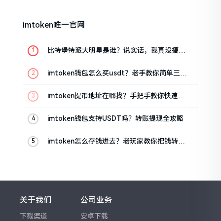
imtoken唯一官网
比特堡特派大明星是谁？说实话，我真没搞明
白
imtoken钱包怎么买usdt？老手教你简单三步
搞定
imtoken提币地址在哪找？手把手教你快速查
看
imtoken钱包支持USDT吗？转账提现全攻略
imtoken怎么存钱进去？老玩家教你把钱转进
钱包
关于我们
公司业务
下载渠道
安卓下载