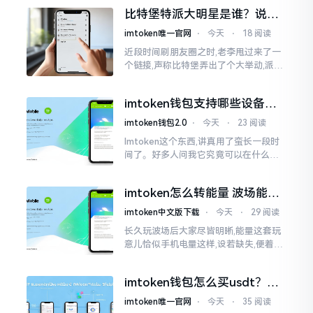
一母体渊源所致的关联。而后随着时间
比特堡特派大明星是谁？说实
推移才逐渐明晰
话，我真没搞明白
imtoken唯一官网
⋅
今天
⋅
18 阅读
近段时间刷朋友圈之时,老李甩过来了一
个链接,声称比特堡弄出了个大举动,派遣
了个不知什么样明星前来站台。我点击
进入查看,哎呀不得了,满屏幕都是“重
imtoken钱包支持哪些设备？
磅”、“首发”、“独家”
手机电脑都能用
imtoken钱包2.0
⋅
今天
⋅
23 阅读
Imtoken这个东西,讲真用了蛮长一段时
间了。好多人问我它究竟可以在什么设
备上运行,今天就来谈谈这个事情。从手
机这一介面来说,iOS系统跟安卓系统都
imtoken怎么转能量 波场能量
给予支持
转换教程
imtoken中文版下载
⋅
今天
⋅
29 阅读
长久玩波场后大家尽皆明晰,能量这套玩
意儿恰似手机电量这样,设若缺失,便着实
关乎任何事项也难以做成。不论旨在实
施与波场相关转账特定TRC-20代币之举
imtoken钱包怎么买usdt？老
手教你简单三步搞定
imtoken唯一官网
⋅
今天
⋅
35 阅读