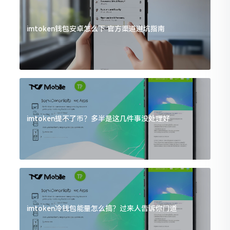
imtoken钱包安卓怎么下 官方渠道避坑指南
imtoken提不了币？多半是这几件事没处理好
imtoken冷钱包能量怎么搞？过来人告诉你门道