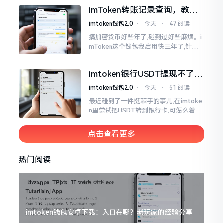
正常状况下30分钟到2小时就能达成到
imToken转账记录查询，教你
账。可是
正确查看方法
imtoken钱包2.0
⋅
今天
⋅
47 阅读
搞加密货币好些年了,碰到过好些麻烦。i
mToken这个钱包我启用快三年了,针对
转账记录查询这事儿,老是有人前来咨询
官网位置在哪儿。事实上,最初接触之际
imtoken银行USDT提现不了？
我也疑惑过一阵子
这几个法子能帮你搞定
imtoken钱包2.0
⋅
今天
⋅
51 阅读
最近碰到了一件挺棘手的事儿,在imtoke
n里尝试把USDT转到银行卡,可怎么着都
没法成功提现,可以想见,其间是经历了一
阵子的颠折与腾磨。没想到前前后后这
点击查看更多
么时长
热门阅读
imtoken钱包安卓下载：入口在哪？老玩家的经验分享