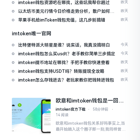
imtoken钱包资源吧在哪找，这些坑我帮你趟过
昨天
以太坊币美元行情今日价格走势分析，散户如何避
昨天
免追涨杀跌被套牢
苹果手机给imToken钱包充值，这几步别搞错
昨天
imtoken唯一官网
比特堡特派大明星是谁？说实话，我真没搞明白
今天
imtoken钱包怎么买usdt？老手教你简单三步搞定
今天
imtoken提币地址在哪找？手把手教你快速查看
昨天
imtoken钱包支持USDT吗？转账提现全攻略
昨天
imtoken怎么存钱进去？老玩家教你把钱转进钱包
昨天
欧意和imtoken钱包是一回事
吗？搞清楚了再装钱包
imtoken官方下载
⋅
58分钟前
⋅
14 阅读
欧意和imtoken钱包关系好吗事实上,当
最开始踏入这个圈子那一刻,我同样曾因
这两者之名而陷入困惑,觉得好似有着同