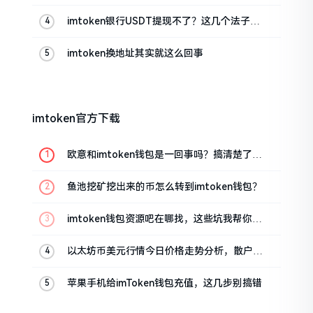
imtoken银行USDT提现不了？这几个法子能
帮你搞定
imtoken换地址其实就这么回事
imtoken官方下载
欧意和imtoken钱包是一回事吗？搞清楚了再
装钱包
鱼池挖矿挖出来的币怎么转到imtoken钱包？
imtoken钱包资源吧在哪找，这些坑我帮你趟
过
以太坊币美元行情今日价格走势分析，散户如
何避免追涨杀跌被套牢
苹果手机给imToken钱包充值，这几步别搞错