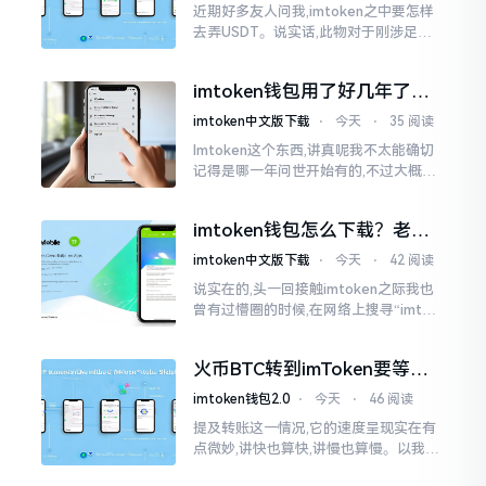
近期好多友人问我,imtoken之中要怎样
去弄USDT。说实话,此物对于刚涉足币
圈之人而言着实有些让人发懵。USDT是
泰达币,跟美元以1:1挂钩
imtoken钱包用了好几年了，
到底多少年了？
imtoken中文版下载
⋅
今天
⋅
35 阅读
Imtoken这个东西,讲真呢我不太能确切
记得是哪一年问世开始有的,不过大概在
2016年、2017年那个时候就开始活跃
变得热门起来了,一直到现如今大概差不
imtoken钱包怎么下载？老用
多快要十年的时间了。
户告诉你靠谱渠道
imtoken中文版下载
⋅
今天
⋅
42 阅读
说实在的,头一回接触imtoken之际我也
曾有过懵圈的时候,在网络上搜寻“imtok
en钱包下载app网站”,冒出来的链接各式
各样,难以分辨真假,我自己就遭遇过麻烦
火币BTC转到imToken要等多
久？过来人说说真实情况
imtoken钱包2.0
⋅
今天
⋅
46 阅读
提及转账这一情况,它的速度呈现实在有
点微妙,讲快也算快,讲慢也算慢。以我从
火币提取BTC至imToken这件事情来讲,