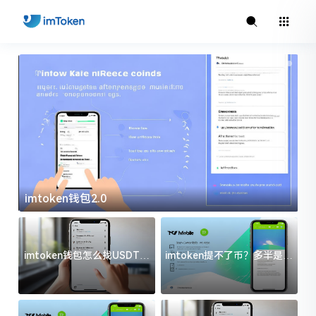
imtoken钱包2.0
i
imtoken钱包怎么找USDT地
imtoken提不了币？多半是这
址？三步搞定不踩坑
几件事没处理好