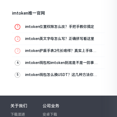
imtoken唯一官网
imtoken位置权限怎么改？手把手教你搞定
imtoken英文字母怎么写？正确拼写看这里
imtoken护盾手表2代长啥样？真实上手体验
分享
imtoken钱包和imtoken到底是不是一回事？
看完就懂了
imtoken钱包怎么换USDT？这几种方法你得
知道
关于我们
公司业务
下载渠道
安卓下载