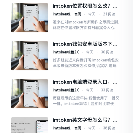
ken这玩意儿就好像一个数字钱袋子
imtoken位置权限怎么改？手
把手教你搞定
imtoken唯一官网
⋅
今天
⋅
21 阅读
近来在对imtoken有所动作之际察觉到,
此物在位置权限方面有时着实令人心生
烦闷之感。开启app之际提示定位出现故
障情况,致使我呈现出一脸茫然不知所措
imtoken钱包安卓版版本下载
的模样
安装教程
imtoken钱包2.0
⋅
今天
⋅
30 阅读
好多朋友近来向我打听,imtoken钱包安
卓版最新版本要怎么操作,说实话,这玩意
儿要是熟练掌握了,还挺方便的。我用它
都快两年了,从1.8版本一直跟到现在的2.
imtoken电脑端登录入口，地
0版本
址在这里
imtoken钱包2.0
⋅
今天
⋅
33 阅读
历经玩币的这些年头,钱包使用了一批又
一批。imtoken算得上是相对比较便于
使用的，在手机上运用起来没有问题,然
而有时想要就着大屏幕瞧瞧资产状况,那
imtoken英文字母怎么写？正
就得去寻觅电脑端的入口。
确拼写看这里
imtoken唯一官网
⋅
今天
⋅
38 阅读