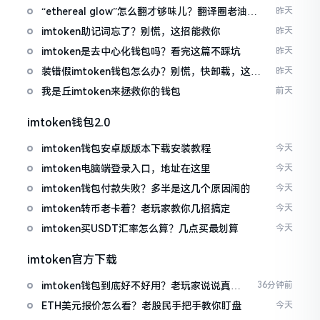
“ethereal glow”怎么翻才够味儿？翻译圈老油条
昨天
的私房话
imtoken助记词忘了？别慌，这招能救你
昨天
imtoken是去中心化钱包吗？看完这篇不踩坑
昨天
装错假imtoken钱包怎么办？别慌，快卸载，这几
昨天
招能救急
我是丘imtoken来拯救你的钱包
前天
imtoken钱包2.0
imtoken钱包安卓版版本下载安装教程
今天
imtoken电脑端登录入口，地址在这里
今天
imtoken钱包付款失败？多半是这几个原因闹的
今天
imtoken转币老卡着？老玩家教你几招搞定
今天
imtoken买USDT汇率怎么算？几点买最划算
今天
imtoken官方下载
imtoken钱包到底好不好用？老玩家说说真实
36分钟前
体验
ETH美元报价怎么看？老股民手把手教你盯盘
今天