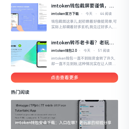
咧,好多人的资产,都跟着一块儿晃悠起来
imtoken钱包截屏要谨慎，别
把隐私当儿戏
imtoken官方下载
⋅
今天
⋅
44 阅读
钱包截图这事儿,起初瞧着好像挺简单,可
实际上却藏着好多玄机,我见过好多人,总
随手截钱包画面后,就随便发到朋友圈或
者群聊里,结果账号被盗,资产也没了,要晓
imtoken转币老卡着？老玩家
得
教你几招搞定
imtoken钱包2.0
⋅
今天
⋅
51 阅读
imtoken钱包一直不到账资金转了许久,
却一直不见到账,这种情况实在让人烦躁,
怒火中烧。我刚启用imtoken软件时,就
遇到过类似困扰,那时内心焦急,像被困在
点击查看更多
热锅上的蚂蚁,慌乱无措。
热门阅读
imtoken钱包安卓下载：入口在哪？老玩家的经验分享