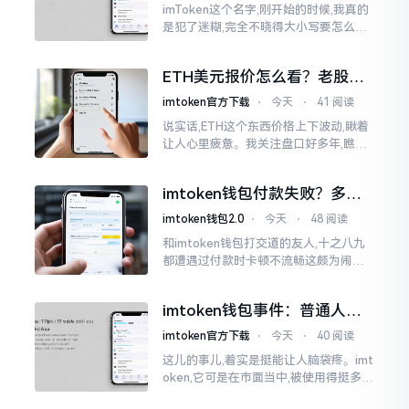
imToken这个名字,刚开始的时候,我真的
是犯了迷糊,完全不晓得大小写要怎么去
处置。在网络上搜寻了一阵后,发觉各种
各样的写法都有,有的写成IMTOKEN
ETH美元报价怎么看？老股民
手把手教你盯盘
imtoken官方下载
⋅
今天
⋅
41 阅读
说实话,ETH这个东西价格上下波动,瞅着
让人心里疲惫。我关注盘口好多年,瞧见
好多人询问“eth美元报价”,实际上重点并
非价格自身,而是你怎样去看待、如何做
imtoken钱包付款失败？多半
判断。
是这几个原因闹的
imtoken钱包2.0
⋅
今天
⋅
48 阅读
和imtoken钱包打交道的友人,十之八九
都遭遇过付款时卡顿不流畅这颇为闹心
的状况。转账持续许久毫无反应,亦或是
直接弹出红色字体显示报错,情形令人焦
imtoken钱包事件：普通人该
急得连连跺脚。实际上讲
咋办？
imtoken官方下载
⋅
今天
⋅
40 阅读
这儿的事儿,着实是挺能让人脑袋疼。imt
oken,它可是在市面当中,被使用得挺多的
那种钱包。前段时间,它出现了一些状况