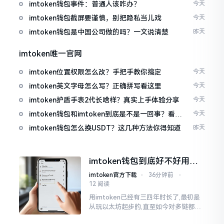
imtoken钱包事件：普通人该咋办？
今天
imtoken钱包截屏要谨慎，别把隐私当儿戏
今天
imtoken钱包是中国公司做的吗？一文说清楚
昨天
imtoken唯一官网
imtoken位置权限怎么改？手把手教你搞定
今天
imtoken英文字母怎么写？正确拼写看这里
今天
imtoken护盾手表2代长啥样？真实上手体验分享
今天
imtoken钱包和imtoken到底是不是一回事？看完
今天
就懂了
imtoken钱包怎么换USDT？这几种方法你得知道
昨天
imtoken钱包到底好不好用？
老玩家说说真实体验
imtoken官方下载
⋅
36分钟前
⋅
12 阅读
用imtoken已经有三四年时长了,最初是
从玩以太坊起步的,直至如今对多链都有
涉及,也可算是个老使用者了,讲真，imto