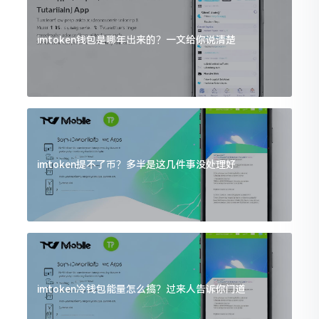
imtoken钱包是哪年出来的？一文给你说清楚
imtoken提不了币？多半是这几件事没处理好
imtoken冷钱包能量怎么搞？过来人告诉你门道