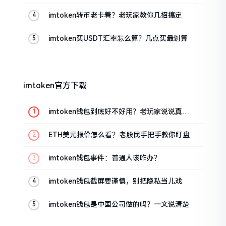
的
imtoken转币老卡着？老玩家教你几招搞定
imtoken买USDT汇率怎么算？几点买最划算
imtoken官方下载
imtoken钱包到底好不好用？老玩家说说真实
体验
ETH美元报价怎么看？老股民手把手教你盯盘
imtoken钱包事件：普通人该咋办？
imtoken钱包截屏要谨慎，别把隐私当儿戏
imtoken钱包是中国公司做的吗？一文说清楚