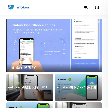
imtoken钱包2.0
i
imtoken钱包怎么找USDT地
imtoken提不了币？多半是这
址？三步搞定不踩坑
几件事没处理好