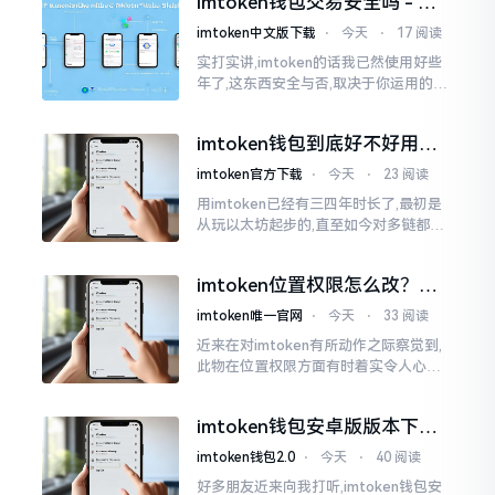
imtoken钱包交易安全吗 - 老
我也曾短暂错愕
用户的一些心里话
imtoken中文版下载
⋅
今天
⋅
17 阅读
实打实讲,imtoken的话我已然使用好些
年了,这东西安全与否,取决于你运用的方
式。钱包自身不存在问题,然而众多人之
所以失败,在于贪图便宜以及偷懒。我目
imtoken钱包到底好不好用？
睹过非常多的人
老玩家说说真实体验
imtoken官方下载
⋅
今天
⋅
23 阅读
用imtoken已经有三四年时长了,最初是
从玩以太坊起步的,直至如今对多链都有
涉及,也可算是个老使用者了,讲真，imto
ken这玩意儿就好像一个数字钱袋子
imtoken位置权限怎么改？手
把手教你搞定
imtoken唯一官网
⋅
今天
⋅
33 阅读
近来在对imtoken有所动作之际察觉到,
此物在位置权限方面有时着实令人心生
烦闷之感。开启app之际提示定位出现故
障情况,致使我呈现出一脸茫然不知所措
imtoken钱包安卓版版本下载
的模样
安装教程
imtoken钱包2.0
⋅
今天
⋅
40 阅读
好多朋友近来向我打听,imtoken钱包安