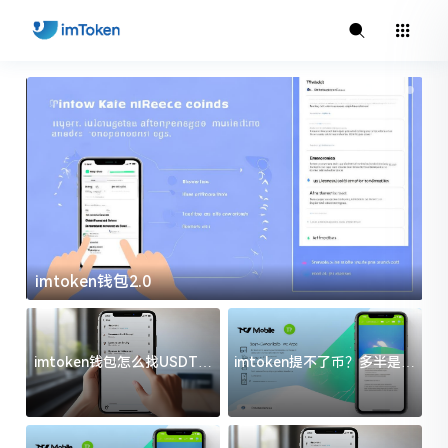
imtoken钱包2.0
i
imtoken钱包怎么找USDT地
imtoken提不了币？多半是这
址？三步搞定不踩坑
几件事没处理好