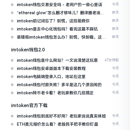
imtoken钱包交易安全吗 - 老用户的一些心里话
今天
“ethereal glow”怎么翻才够味儿？翻译圈老油条
昨天
的私房话
imtoken助记词忘了？别慌，这招能救你
昨天
imtoken是去中心化钱包吗？看完这篇不踩坑
昨天
装错假imtoken钱包怎么办？别慌，快卸载，这几
昨天
招能救急
imtoken钱包2.0
imtoken钱包是什么网站？一文说清楚这玩意
47分钟前
imtoken钱包安卓版版本下载安装教程
今天
imtoken电脑端登录入口，地址在这里
今天
imtoken钱包付款失败？多半是这几个原因闹的
今天
imtoken转币老卡着？老玩家教你几招搞定
今天
imtoken官方下载
imtoken钱包到底好不好用？老玩家说说真实体验
今天
ETH美元报价怎么看？老股民手把手教你盯盘
今天