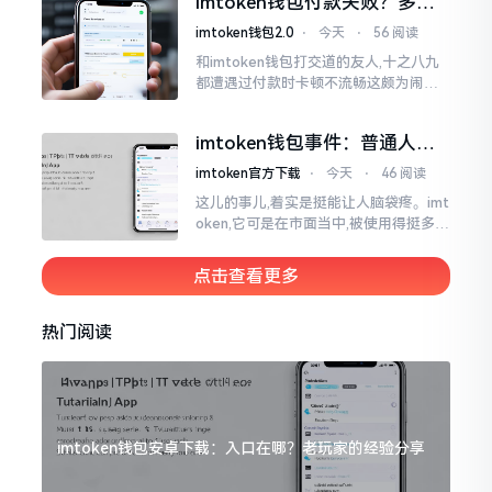
imtoken钱包付款失败？多半
判断。
是这几个原因闹的
imtoken钱包2.0
⋅
今天
⋅
56 阅读
和imtoken钱包打交道的友人,十之八九
都遭遇过付款时卡顿不流畅这颇为闹心
的状况。转账持续许久毫无反应,亦或是
直接弹出红色字体显示报错,情形令人焦
imtoken钱包事件：普通人该
急得连连跺脚。实际上讲
咋办？
imtoken官方下载
⋅
今天
⋅
46 阅读
这儿的事儿,着实是挺能让人脑袋疼。imt
oken,它可是在市面当中,被使用得挺多的
那种钱包。前段时间,它出现了一些状况
咧,好多人的资产,都跟着一块儿晃悠起来
点击查看更多
热门阅读
imtoken钱包安卓下载：入口在哪？老玩家的经验分享