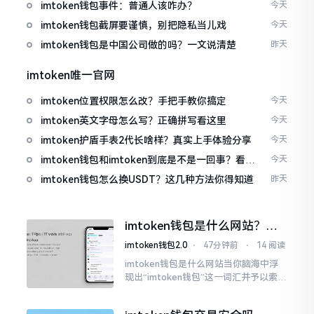
imtoken钱包事件：普通人该咋办？
今天
imtoken钱包截屏要谨慎，别把隐私当儿戏
今天
imtoken钱包是中国公司做的吗？一文说清楚
昨天
imtoken唯一官网
imtoken位置权限怎么改？手把手教你搞定
今天
imtoken英文字母怎么写？正确拼写看这里
今天
imtoken护盾手表2代长啥样？真实上手体验分享
今天
imtoken钱包和imtoken到底是不是一回事？看完
今天
就懂了
imtoken钱包怎么换USDT？这几种方法你得知道
昨天
imtoken钱包是什么网站？一
文说清楚这玩意
imtoken钱包2.0
⋅
47分钟前
⋅
14 阅读
imtoken钱包是什么网站当你脑海中浮
现出“imtoken钱包”这一词汇并予以索求
之时,内心所想往往不外乎“此物究竟是何
种平台”。事实上,初次听闻imtoken之际,