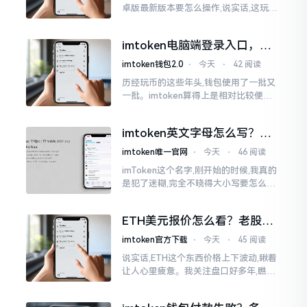
卓版最新版本要怎么操作,说实话,这玩意
儿要是熟练掌握了,还挺方便的。我用它
都快两年了,从1.8版本一直跟到现在的2.
imtoken电脑端登录入口，地
0版本
址在这里
imtoken钱包2.0
⋅
今天
⋅
42 阅读
历经玩币的这些年头,钱包使用了一批又
一批。imtoken算得上是相对比较便于
使用的，在手机上运用起来没有问题,然
而有时想要就着大屏幕瞧瞧资产状况,那
imtoken英文字母怎么写？正
就得去寻觅电脑端的入口。
确拼写看这里
imtoken唯一官网
⋅
今天
⋅
46 阅读
imToken这个名字,刚开始的时候,我真的
是犯了迷糊,完全不晓得大小写要怎么去
处置。在网络上搜寻了一阵后,发觉各种
各样的写法都有,有的写成IMTOKEN
ETH美元报价怎么看？老股民
手把手教你盯盘
imtoken官方下载
⋅
今天
⋅
45 阅读
说实话,ETH这个东西价格上下波动,瞅着
让人心里疲惫。我关注盘口好多年,瞧见
好多人询问“eth美元报价”,实际上重点并
非价格自身,而是你怎样去看待、如何做