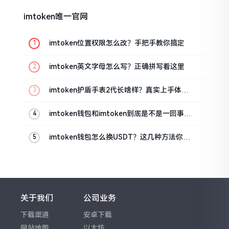
imtoken唯一官网
imtoken位置权限怎么改？手把手教你搞定
imtoken英文字母怎么写？正确拼写看这里
imtoken护盾手表2代长啥样？真实上手体验
分享
imtoken钱包和imtoken到底是不是一回事？
看完就懂了
imtoken钱包怎么换USDT？这几种方法你得
知道
关于我们
公司业务
下载渠道
安卓下载
网站地图
以太坊