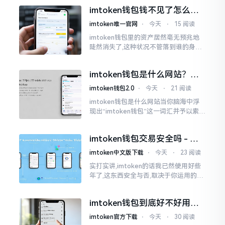
搜索“imtoken钱包官网中文版”,会跳出
imtoken钱包钱不见了怎么
许许多多的链接
办？老用户手把手教你找回
imtoken唯一官网
⋅
今天
⋅
15 阅读
imtoken钱包里的资产居然毫无预兆地
陡然消失了,这种状况不管落到谁的身上,
只怕都会心急如焚。我有个朋友就在前
些日子碰到了这样的事,当他满心忐忑地
imtoken钱包是什么网站？一
打开钱包查看时
文说清楚这玩意
imtoken钱包2.0
⋅
今天
⋅
21 阅读
imtoken钱包是什么网站当你脑海中浮
现出“imtoken钱包”这一词汇并予以索求
之时,内心所想往往不外乎“此物究竟是何
种平台”。事实上,初次听闻imtoken之际,
imtoken钱包交易安全吗 - 老
我也曾短暂错愕
用户的一些心里话
imtoken中文版下载
⋅
今天
⋅
23 阅读
实打实讲,imtoken的话我已然使用好些
年了,这东西安全与否,取决于你运用的方
式。钱包自身不存在问题,然而众多人之
所以失败,在于贪图便宜以及偷懒。我目
imtoken钱包到底好不好用？
睹过非常多的人
老玩家说说真实体验
imtoken官方下载
⋅
今天
⋅
30 阅读