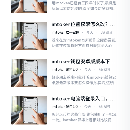
用imtoken已经有三四年时长了,最初是
从玩以太坊起步的,直至如今对多链都有
涉及,也可算是个老使用者了,讲真，imto
ken这玩意儿就好像一个数字钱袋子
imtoken位置权限怎么改？手
把手教你搞定
imtoken唯一官网
⋅
今天
⋅
38 阅读
近来在对imtoken有所动作之际察觉到,
此物在位置权限方面有时着实令人心生
烦闷之感。开启app之际提示定位出现故
障情况,致使我呈现出一脸茫然不知所措
imtoken钱包安卓版版本下载
的模样
安装教程
imtoken钱包2.0
⋅
今天
⋅
46 阅读
好多朋友近来向我打听,imtoken钱包安
卓版最新版本要怎么操作,说实话,这玩意
儿要是熟练掌握了,还挺方便的。我用它
都快两年了,从1.8版本一直跟到现在的2.
imtoken电脑端登录入口，地
0版本
址在这里
imtoken钱包2.0
⋅
今天
⋅
45 阅读
历经玩币的这些年头,钱包使用了一批又
一批。imtoken算得上是相对比较便于
使用的，在手机上运用起来没有问题,然