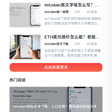
而有时想要就着大屏幕瞧瞧资产状况,那
imtoken英文字母怎么写？正
就得去寻觅电脑端的入口。
确拼写看这里
imtoken唯一官网
⋅
今天
⋅
49 阅读
imToken这个名字,刚开始的时候,我真的
是犯了迷糊,完全不晓得大小写要怎么去
处置。在网络上搜寻了一阵后,发觉各种
各样的写法都有,有的写成IMTOKEN
ETH美元报价怎么看？老股民
手把手教你盯盘
imtoken官方下载
⋅
今天
⋅
49 阅读
说实话,ETH这个东西价格上下波动,瞅着
让人心里疲惫。我关注盘口好多年,瞧见
好多人询问“eth美元报价”,实际上重点并
非价格自身,而是你怎样去看待、如何做
点击查看更多
判断。
热门阅读
imtoken钱包安卓下载：入口在哪？老玩家的经验分享