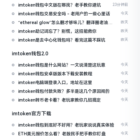
imtoken钱包中文版在哪找？老手教你避坑
23分钟前
imtoken钱包交易安全吗 - 老用户的一些心里话
今天
“ethereal glow”怎么翻才够味儿？翻译圈老油条
昨天
的私房话
imtoken助记词忘了？别慌，这招能救你
昨天
imtoken是去中心化钱包吗？看完这篇不踩坑
昨天
imtoken钱包2.0
imtoken钱包是什么网站？一文说清楚这玩意
今天
imtoken钱包安卓版版本下载安装教程
今天
imtoken电脑端登录入口，地址在这里
今天
imtoken钱包付款失败？多半是这几个原因闹的
今天
imtoken转币老卡着？老玩家教你几招搞定
今天
imtoken官方下载
imtoken钱包到底好不好用？老玩家说说真实体验
今天
ETH美元报价怎么看？老股民手把手教你盯盘
今天