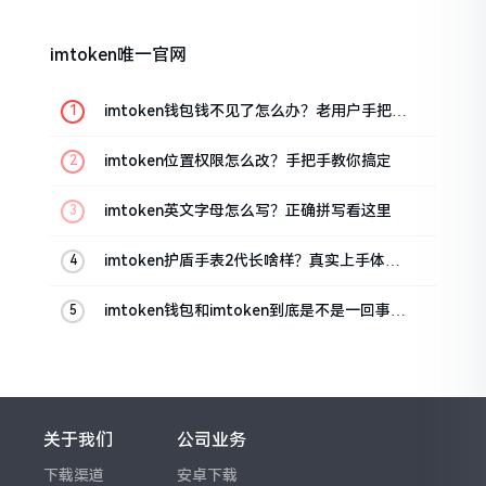
imtoken唯一官网
imtoken钱包钱不见了怎么办？老用户手把手
教你找回
imtoken位置权限怎么改？手把手教你搞定
imtoken英文字母怎么写？正确拼写看这里
imtoken护盾手表2代长啥样？真实上手体验
分享
imtoken钱包和imtoken到底是不是一回事？
看完就懂了
关于我们
公司业务
下载渠道
安卓下载