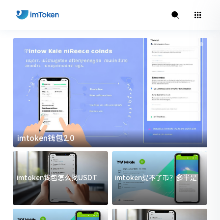
imtoken钱包2.0
i
imtoken钱包怎么找USDT地
imtoken提不了币？多半是这
址？三步搞定不踩坑
几件事没处理好