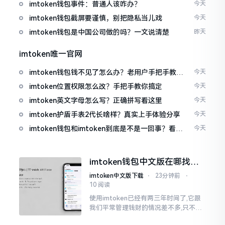
imtoken钱包事件：普通人该咋办？
今天
imtoken钱包截屏要谨慎，别把隐私当儿戏
今天
imtoken钱包是中国公司做的吗？一文说清楚
昨天
imtoken唯一官网
imtoken钱包钱不见了怎么办？老用户手把手教你
今天
找回
imtoken位置权限怎么改？手把手教你搞定
今天
imtoken英文字母怎么写？正确拼写看这里
今天
imtoken护盾手表2代长啥样？真实上手体验分享
今天
imtoken钱包和imtoken到底是不是一回事？看完
今天
就懂了
imtoken钱包中文版在哪找？
老手教你避坑
imtoken中文版下载
⋅
23分钟前
⋅
10 阅读
使用imtoken已经有两三年时间了,它跟
我们平常管理钱财的情况差不多,只不过
它是用于管理数字资产的。然而在网上