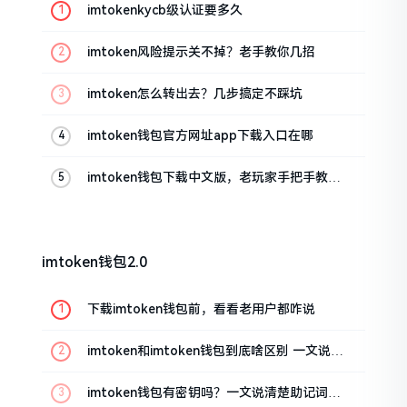
imtokenkycb级认证要多久
imtoken风险提示关不掉？老手教你几招
imtoken怎么转出去？几步搞定不踩坑
imtoken钱包官方网址app下载入口在哪
imtoken钱包下载中文版，老玩家手把手教你
避坑
imtoken钱包2.0
下载imtoken钱包前，看看老用户都咋说
imtoken和imtoken钱包到底啥区别 一文说清
楚
imtoken钱包有密钥吗？一文说清楚助记词和