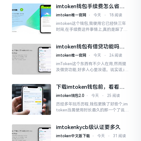
行“充值”。好多人在初次接触玩弄它的
imtoken钱包手续费怎么省？
时候都会陷入困惑
老玩家告诉你几个实在招
imtoken唯一官网
⋅
今天
⋅
18 阅读
imtoken这个钱包,我使用它已经快三年
时间,在手续费这件事情上,真的是踩了好
多坑。刚开始的那段时间,每次进行转账
的时候,都会心疼得一直嘬牙花子
imtoken钱包有借贷功能吗？
靠谱不靠谱一文说清楚
imtoken唯一官网
⋅
今天
⋅
24 阅读
imToken这个东西有不少人在用,然而提
及借贷功能,好多人心里没谱。说实话,im
Token自身是个钱包,并非银行,它不会直
接发放贷款。它里面接入了一些DeFi协
下载imtoken钱包前，看看老
议
用户都咋说
imtoken钱包2.0
⋅
今天
⋅
25 阅读
历经多年玩币历程,钱包更换了好些个,im
token当属使用时长最久的那一个了说实
话,有关imtoken钱包app的下载这一情
况
imtokenkycb级认证要多久
imtoken中文版下载
⋅
今天
⋅
31 阅读