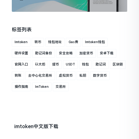
标签列表
Imtoken
转币
钱包地址
Gas费
Imtoken钱包
硬件设置
助记词备份
安全攻略
加密货币
安卓下载
官网入口
以太坊
提币
USDT
钱包
助记词
区块链
转账
去中心化交易所
虚拟货币
私钥
数字货币
操作指南
ImToken
交易所
imtoken中文版下载