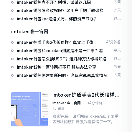
imtoken钱包点不开？别慌，试试这几招
昨天
imtoken钱包怎么改权限？老用户手把手教你换主
昨天
人
imtoken钱包kyc通道关闭，你的资产咋办？
昨天
imtoken唯一官网
imtoken护盾手表2代长啥样？真实上手体验
42分钟前
分享
imtoken钱包和imtoken到底是不是一回事？看完
今天
就懂了
imtoken钱包怎么换USDT？这几种方法你得知道
昨天
imtoken钱包一直转圈打不开 解决办法分享
昨天
imtoken钱包创建要断网吗？老玩家说说真实情况
昨天
imtoken护盾手表2代长啥样？
真实上手体验分享
imtoken唯一官网
⋅
42分钟前
⋅
15 阅读
老实讲,头一回听闻imToken推出了呈手
表形状的硬件钱包,我着实愣了一下。在c
rypto圈子里,玩硬件钱包的人数量不少,