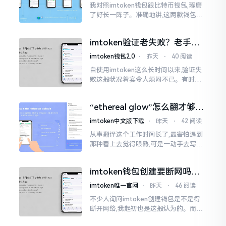
我对照imtoken钱包跟比特币钱包,琢磨
了好长一阵子。准确地讲,这两款钱包我
都用过,它们各有独特特性。imtoken是
多链钱包,能支持多种数字货币,界面设计
imtoken验证老失败？老手教
挺美观
你几招搞定
imtoken钱包2.0
⋅
昨天
⋅
40 阅读
自使用imtoken这么长时间以来,验证失
败这般状况着实令人烦闷不已。有时急
切地想要进行转账操作,却偏偏卡在验证
那一流程环节,致使整个人的状态都低落
“ethereal glow”怎么翻才够味
至极点。
儿？翻译圈老油条的私房话
imtoken中文版下载
⋅
昨天
⋅
42 阅读
从事翻译这个工作时间长了,最害怕遇到
那种看上去觉得眼熟,可是一动手去写就
毫无头绪的词汇。“etherealglow”就是
很典型的例子。你去查阅词典
imtoken钱包创建要断网吗？
老玩家说说真实情况
imtoken唯一官网
⋅
昨天
⋅
46 阅读
不少人询问imtoken创建钱包是不是得
断开网络,我起初也是这般认为的。而后
使用了好些年才发觉,此种说法略微有些