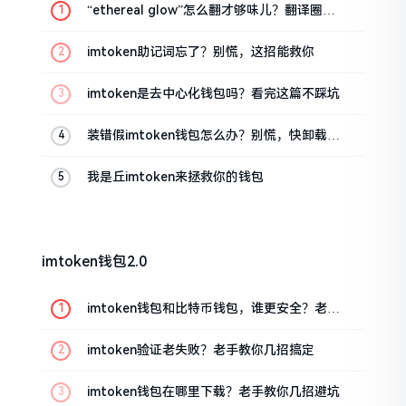
“ethereal glow”怎么翻才够味儿？翻译圈老
油条的私房话
imtoken助记词忘了？别慌，这招能救你
imtoken是去中心化钱包吗？看完这篇不踩坑
装错假imtoken钱包怎么办？别慌，快卸载，
这几招能救急
我是丘imtoken来拯救你的钱包
imtoken钱包2.0
imtoken钱包和比特币钱包，谁更安全？老玩
家来聊聊
imtoken验证老失败？老手教你几招搞定
imtoken钱包在哪里下载？老手教你几招避坑