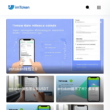
imtoken钱包2.0
i
imtoken钱包怎么找USDT地
imtoken提不了币？多半是这
址？三步搞定不踩坑
几件事没处理好