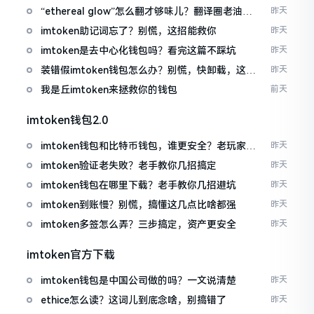
“ethereal glow”怎么翻才够味儿？翻译圈老油条
昨天
的私房话
imtoken助记词忘了？别慌，这招能救你
昨天
imtoken是去中心化钱包吗？看完这篇不踩坑
昨天
装错假imtoken钱包怎么办？别慌，快卸载，这几
昨天
招能救急
我是丘imtoken来拯救你的钱包
前天
imtoken钱包2.0
imtoken钱包和比特币钱包，谁更安全？老玩家来
昨天
聊聊
imtoken验证老失败？老手教你几招搞定
昨天
imtoken钱包在哪里下载？老手教你几招避坑
昨天
imtoken到账慢？别慌，搞懂这几点比啥都强
昨天
imtoken多签怎么弄？三步搞定，资产更安全
昨天
imtoken官方下载
imtoken钱包是中国公司做的吗？一文说清楚
昨天
ethice怎么读？这词儿到底念啥，别搞错了
昨天