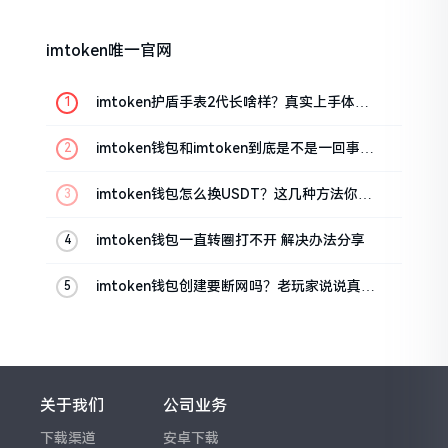
imtoken唯一官网
imtoken护盾手表2代长啥样？真实上手体验
分享
imtoken钱包和imtoken到底是不是一回事？
看完就懂了
imtoken钱包怎么换USDT？这几种方法你得
知道
imtoken钱包一直转圈打不开 解决办法分享
imtoken钱包创建要断网吗？老玩家说说真实
情况
关于我们
公司业务
下载渠道
安卓下载