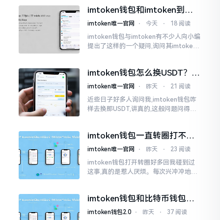
然而做成手表样式的着实不多见。
imtoken钱包和imtoken到底
是不是一回事？看完就懂了
imtoken唯一官网
⋅
今天
⋅
18 阅读
imtoken钱包与imtoken有不少人向小编
提出了这样的一个疑问,询问其imtoken
钱包与imtoken是不是属于不同一的事
物。而实际上,这二者根本完完全全就是
imtoken钱包怎么换USDT？这
同一个物品
几种方法你得知道
imtoken唯一官网
⋅
昨天
⋅
21 阅读
近些日子好多人询问我,imtoken钱包咋
样去换那USDT,讲真的,这般问题问得很
是实在。咱们那些普通之人玩币,最为头
疼之事便是怎样把各类代币换成USDT
imtoken钱包一直转圈打不开
解决办法分享
imtoken唯一官网
⋅
昨天
⋅
23 阅读
imtoken钱包打开转圈好多回我碰到过
这事,真的是惹人厌烦。每次兴冲冲地开
启imtoken,那个圈就开始不住地转呀转,
仿若永远没有尽头一样。针对这种情形,
imtoken钱包和比特币钱包，
大家说法不尽相同
谁更安全？老玩家来聊聊
imtoken钱包2.0
⋅
昨天
⋅
37 阅读