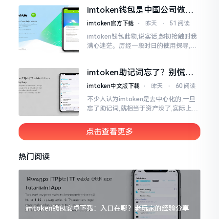
夸张了。断网创建主要是为了防范中间
imtoken钱包是中国公司做的
人攻击
吗？一文说清楚
imtoken官方下载
⋅
昨天
⋅
51 阅读
imtoken钱包此物,说实话,起初接触时我
满心迷茫。历经一段时日的使用探寻,我
才渐渐揭开其面纱,明晰其实际状况。原
来,这款钱包乃中国团队打造,其创始人为
imtoken助记词忘了？别慌，
李鹏
这招能救你
imtoken中文版下载
⋅
昨天
⋅
60 阅读
不少人认为imtoken是去中心化的,一旦
忘了助记词,就相当于资产没了,实际上这
笔账不能如此来算,重点在于你的设备是
否还存在。假设你的手机没丢,且一直处
点击查看更多
于网络连接状态
热门阅读
imtoken钱包安卓下载：入口在哪？老玩家的经验分享