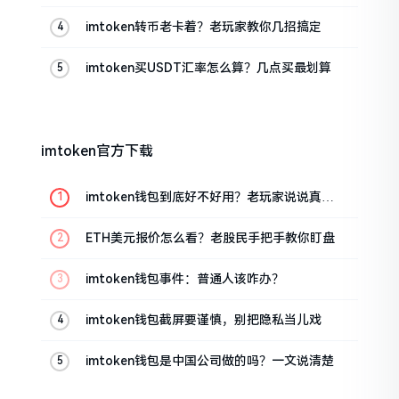
的
imtoken转币老卡着？老玩家教你几招搞定
imtoken买USDT汇率怎么算？几点买最划算
imtoken官方下载
imtoken钱包到底好不好用？老玩家说说真实
体验
ETH美元报价怎么看？老股民手把手教你盯盘
imtoken钱包事件：普通人该咋办？
imtoken钱包截屏要谨慎，别把隐私当儿戏
imtoken钱包是中国公司做的吗？一文说清楚