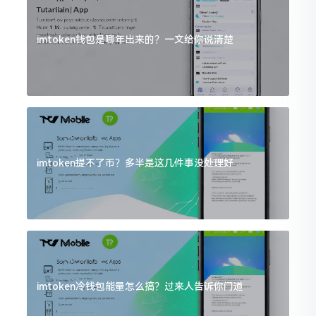
imtoken钱包是哪年出来的？一文给你说清楚
imtoken提不了币？多半是这几件事没处理好
imtoken冷钱包能量怎么搞？过来人告诉你门道