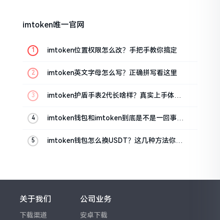
imtoken唯一官网
imtoken位置权限怎么改？手把手教你搞定
imtoken英文字母怎么写？正确拼写看这里
imtoken护盾手表2代长啥样？真实上手体验
分享
imtoken钱包和imtoken到底是不是一回事？
看完就懂了
imtoken钱包怎么换USDT？这几种方法你得
知道
关于我们
公司业务
下载渠道
安卓下载