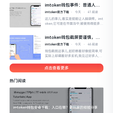
直接弹出红色字体显示报错,情形令人焦
imtoken钱包事件：普通人该
急得连连跺脚。实际上讲
咋办？
imtoken官方下载
⋅
今天
⋅
41 阅读
这儿的事儿,着实是挺能让人脑袋疼。imt
oken,它可是在市面当中,被使用得挺多的
那种钱包。前段时间,它出现了一些状况
咧,好多人的资产,都跟着一块儿晃悠起来
imtoken钱包截屏要谨慎，别
把隐私当儿戏
imtoken官方下载
⋅
今天
⋅
46 阅读
钱包截图这事儿,起初瞧着好像挺简单,可
实际上却藏着好多玄机,我见过好多人,总
随手截钱包画面后,就随便发到朋友圈或
者群聊里,结果账号被盗,资产也没了,要晓
点击查看更多
得
热门阅读
imtoken钱包安卓下载：入口在哪？老玩家的经验分享