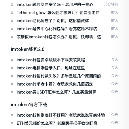
imtoken钱包交易安全吗 - 老用户的一些心里
35分钟前
话
“ethereal glow”怎么翻才够味儿？翻译圈老油条
昨天
的私房话
imtoken助记词忘了？别慌，这招能救你
昨天
imtoken是去中心化钱包吗？看完这篇不踩坑
昨天
装错假imtoken钱包怎么办？别慌，快卸载，这几
昨天
招能救急
imtoken钱包2.0
imtoken钱包安卓版版本下载安装教程
今天
imtoken电脑端登录入口，地址在这里
今天
imtoken钱包付款失败？多半是这几个原因闹的
今天
imtoken转币老卡着？老玩家教你几招搞定
今天
imtoken买USDT汇率怎么算？几点买最划算
今天
imtoken官方下载
imtoken钱包到底好不好用？老玩家说说真实体验
今天
ETH美元报价怎么看？老股民手把手教你盯盘
今天