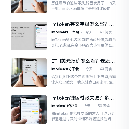
历经玩币的这些年头,钱包使用了一批又
一批。imtoken算得上是相对比较便于
使用的，在手机上运用起来没有问题,然
而有时想要就着大屏幕瞧瞧资产状况,那
imtoken英文字母怎么写？正
就得去寻觅电脑端的入口。
确拼写看这里
imtoken唯一官网
⋅
今天
⋅
41 阅读
imToken这个名字,刚开始的时候,我真的
是犯了迷糊,完全不晓得大小写要怎么去
处置。在网络上搜寻了一阵后,发觉各种
各样的写法都有,有的写成IMTOKEN
ETH美元报价怎么看？老股民
手把手教你盯盘
imtoken官方下载
⋅
今天
⋅
43 阅读
说实话,ETH这个东西价格上下波动,瞅着
让人心里疲惫。我关注盘口好多年,瞧见
好多人询问“eth美元报价”,实际上重点并
非价格自身,而是你怎样去看待、如何做
imtoken钱包付款失败？多半
判断。
是这几个原因闹的
imtoken钱包2.0
⋅
今天
⋅
50 阅读
和imtoken钱包打交道的友人,十之八九
都遭遇过付款时卡顿不流畅这颇为闹心
的状况。转账持续许久毫无反应,亦或是