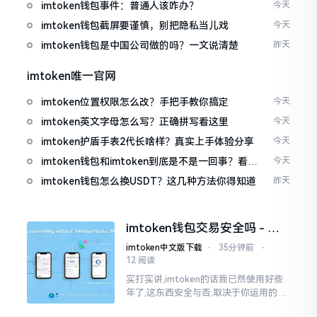
imtoken钱包事件：普通人该咋办？
今天
imtoken钱包截屏要谨慎，别把隐私当儿戏
今天
imtoken钱包是中国公司做的吗？一文说清楚
昨天
imtoken唯一官网
imtoken位置权限怎么改？手把手教你搞定
今天
imtoken英文字母怎么写？正确拼写看这里
今天
imtoken护盾手表2代长啥样？真实上手体验分享
今天
imtoken钱包和imtoken到底是不是一回事？看完
今天
就懂了
imtoken钱包怎么换USDT？这几种方法你得知道
昨天
imtoken钱包交易安全吗 - 老
用户的一些心里话
imtoken中文版下载
⋅
35分钟前
⋅
12 阅读
实打实讲,imtoken的话我已然使用好些
年了,这东西安全与否,取决于你运用的方
式。钱包自身不存在问题,然而众多人之