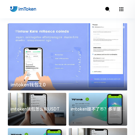
imtoken钱包2.0
i
imtoken钱包怎么找USDT地
imtoken提不了币？多半是这
址？三步搞定不踩坑
几件事没处理好