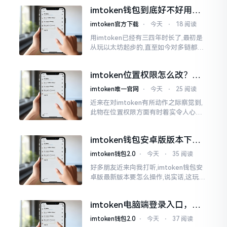
所以失败,在于贪图便宜以及偷懒。我目
imtoken钱包到底好不好用？
睹过非常多的人
老玩家说说真实体验
imtoken官方下载
⋅
今天
⋅
18 阅读
用imtoken已经有三四年时长了,最初是
从玩以太坊起步的,直至如今对多链都有
涉及,也可算是个老使用者了,讲真，imto
ken这玩意儿就好像一个数字钱袋子
imtoken位置权限怎么改？手
把手教你搞定
imtoken唯一官网
⋅
今天
⋅
25 阅读
近来在对imtoken有所动作之际察觉到,
此物在位置权限方面有时着实令人心生
烦闷之感。开启app之际提示定位出现故
障情况,致使我呈现出一脸茫然不知所措
imtoken钱包安卓版版本下载
的模样
安装教程
imtoken钱包2.0
⋅
今天
⋅
35 阅读
好多朋友近来向我打听,imtoken钱包安
卓版最新版本要怎么操作,说实话,这玩意
儿要是熟练掌握了,还挺方便的。我用它
都快两年了,从1.8版本一直跟到现在的2.
imtoken电脑端登录入口，地
0版本
址在这里
imtoken钱包2.0
⋅
今天
⋅
37 阅读