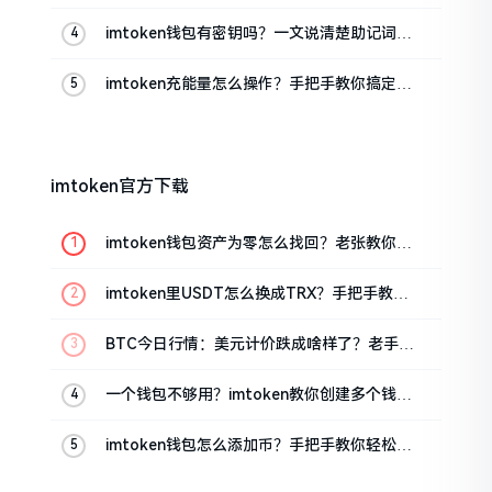
楚
imtoken钱包有密钥吗？一文说清楚助记词和
私钥
imtoken充能量怎么操作？手把手教你搞定
TRX手续费
imtoken官方下载
imtoken钱包资产为零怎么找回？老张教你几
招
imtoken里USDT怎么换成TRX？手把手教你
转成波场币
BTC今日行情：美元计价跌成啥样了？老手教
你咋看
一个钱包不够用？imtoken教你创建多个钱包
管理资产
imtoken钱包怎么添加币？手把手教你轻松搞
定