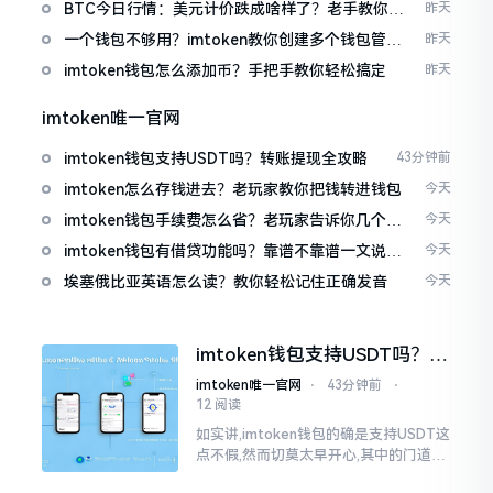
波场币
BTC今日行情：美元计价跌成啥样了？老手教你咋
昨天
看
一个钱包不够用？imtoken教你创建多个钱包管理
昨天
资产
imtoken钱包怎么添加币？手把手教你轻松搞定
昨天
imtoken唯一官网
imtoken钱包支持USDT吗？转账提现全攻略
43分钟前
imtoken怎么存钱进去？老玩家教你把钱转进钱包
今天
imtoken钱包手续费怎么省？老玩家告诉你几个实
今天
在招
imtoken钱包有借贷功能吗？靠谱不靠谱一文说清
今天
楚
埃塞俄比亚英语怎么读？教你轻松记住正确发音
今天
imtoken钱包支持USDT吗？转
账提现全攻略
imtoken唯一官网
⋅
43分钟前
⋅
12 阅读
如实讲,imtoken钱包的确是支持USDT这
点不假,然而切莫太早开心,其中的门道是
相当多的。好多人觉得装上了钱包就能