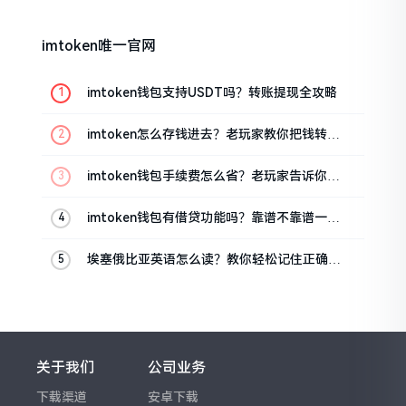
imtoken唯一官网
imtoken钱包支持USDT吗？转账提现全攻略
imtoken怎么存钱进去？老玩家教你把钱转进
钱包
imtoken钱包手续费怎么省？老玩家告诉你几
个实在招
imtoken钱包有借贷功能吗？靠谱不靠谱一文
说清楚
埃塞俄比亚英语怎么读？教你轻松记住正确发
音
关于我们
公司业务
下载渠道
安卓下载