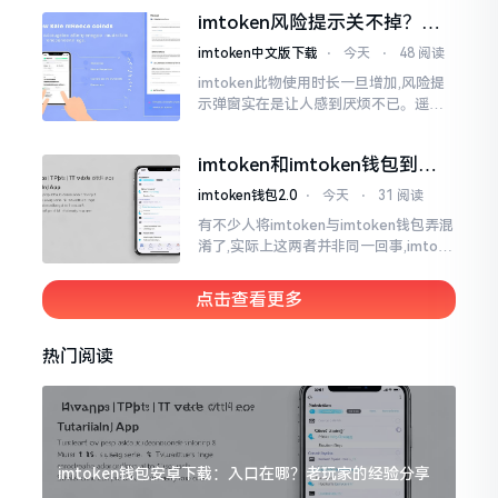
都懵掉了,此种状况实际上是较为常见的,
imtoken风险提示关不掉？老
莫要惊慌,暂且别急着去砸手机。
手教你几招
imtoken中文版下载
⋅
今天
⋅
48 阅读
imtoken此物使用时长一旦增加,风险提
示弹窗实在是让人感到厌烦不已。遥想
当初我刚开始接触它那时候,每一回开展
转账操作,都会蹦出一连串警告信息,弄得
imtoken和imtoken钱包到底
人心里慌慌张张的。
啥区别 一文说清楚
imtoken钱包2.0
⋅
今天
⋅
31 阅读
有不少人将imtoken与imtoken钱包弄混
淆了,实际上这两者并非同一回事,imtoke
n乃是一个公司的名称,imtoken钱包则是
由该公司所推出的产品
点击查看更多
热门阅读
imtoken钱包安卓下载：入口在哪？老玩家的经验分享