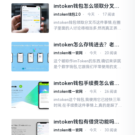
够随意进行转账操作,可结果要么是手续
imtoken钱包怎么领取分叉
费高得主子心疼
币？老手教你避坑
imtoken钱包2.0
⋅
今天
⋅
17 阅读
imtoken钱包领取分叉币这件事情,在圈
子里面的人讨论得相当多,然而真正弄明
白的人并没有几个。分叉币实际上就是
从原链fork出来的新的币种
imtoken怎么存钱进去？老玩
家教你把钱转进钱包
imtoken唯一官网
⋅
今天
⋅
20 阅读
这个被称作imToken的东西,确切来讲就
是个数字钱包,它跟我们平常使用的支付
宝、微信有所不同,其本身没办法直接进
行“充值”。好多人在初次接触玩弄它的
imtoken钱包手续费怎么省？
时候都会陷入困惑
老玩家告诉你几个实在招
imtoken唯一官网
⋅
今天
⋅
26 阅读
imtoken这个钱包,我使用它已经快三年
时间,在手续费这件事情上,真的是踩了好
多坑。刚开始的那段时间,每次进行转账
的时候,都会心疼得一直嘬牙花子
imtoken钱包有借贷功能吗？
靠谱不靠谱一文说清楚
imtoken唯一官网
⋅
今天
⋅
30 阅读