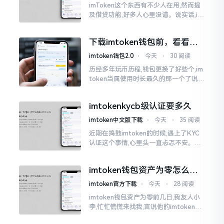
imToken这个东西有不少人在用,然而提
及借贷功能,好多人心里没谱。说实话,im
Token自身是个钱包,并非银行,它不会直
接发放贷款。它里面接入了一些DeFi协
下载imtoken钱包前，看看老
议
用户都咋说
imtoken钱包2.0
⋅
今天
⋅
30 阅读
历经多年玩币历程,钱包更换了好些个,im
token当属使用时长最久的那一个了说实
话,有关imtoken钱包app的下载这一情
况
imtokenkycb级认证要多久
imtoken中文版下载
⋅
今天
⋅
35 阅读
近期在捣鼓imtoken的时候,遇上了KYC
认证这个事情,心里头一直忐忑不安。B
级认证究竟得等多长时间?我四处查找了
一番,也向几位玩币的朋友打听了下,大家
imtoken钱包资产为零怎么找
说的都不一样
回？老张教你几招
imtoken官方下载
⋅
今天
⋅
28 阅读
imtoken钱包资产为零前几日,我友人小
李,忙忙慌慌来找我,言说他的imtoken钱
包蓦地资产化为零了,他整个人那一刻俱