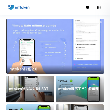
imtoken钱包2.0
i
imtoken钱包怎么找USDT地
imtoken提不了币？多半是这
址？三步搞定不踩坑
几件事没处理好