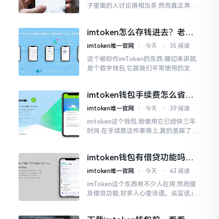
子里面的人讨论得相当多,然而真正弄明
白的人并没有几个。分叉币实际上就是
从原链fork出来的新的币种
imtoken怎么存钱进去？老玩
家教你把钱转进钱包
imtoken唯一官网
⋅
今天
⋅
35 阅读
这个被称作imToken的东西,确切来讲就
是个数字钱包,它跟我们平常使用的支付
宝、微信有所不同,其本身没办法直接进
行“充值”。好多人在初次接触玩弄它的
imtoken钱包手续费怎么省？
时候都会陷入困惑
老玩家告诉你几个实在招
imtoken唯一官网
⋅
今天
⋅
39 阅读
imtoken这个钱包,我使用它已经快三年
时间,在手续费这件事情上,真的是踩了好
多坑。刚开始的那段时间,每次进行转账
的时候,都会心疼得一直嘬牙花子
imtoken钱包有借贷功能吗？
靠谱不靠谱一文说清楚
imtoken唯一官网
⋅
今天
⋅
43 阅读
imToken这个东西有不少人在用,然而提
及借贷功能,好多人心里没谱。说实话,im
Token自身是个钱包,并非银行,它不会直
接发放贷款。它里面接入了一些DeFi协