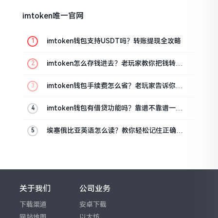
imtoken唯一官网
imtoken钱包支持USDT吗？转账提现全攻略
imtoken怎么存钱进去？老玩家教你把钱转进
钱包
imtoken钱包手续费怎么省？老玩家告诉你几
个实在招
imtoken钱包有借贷功能吗？靠谱不靠谱一文
说清楚
埃塞俄比亚英语怎么读？教你轻松记住正确发
音
关于我们
公司业务
下载渠道
安卓下载
网站地图
以太坊