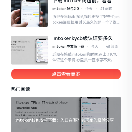
下载imtoken钱包前，看看老
议
用户都咋说
imtoken钱包2.0
⋅
今天
⋅
41 阅读
历经多年玩币历程,钱包更换了好些个,im
token当属使用时长最久的那一个了说实
话,有关imtoken钱包app的下载这一情
况
imtokenkycb级认证要多久
imtoken中文版下载
⋅
今天
⋅
48 阅读
近期在捣鼓imtoken的时候,遇上了KYC
认证这个事情,心里头一直忐忑不安。B
级认证究竟得等多长时间?我四处查找了
一番,也向几位玩币的朋友打听了下,大家
点击查看更多
说的都不一样
热门阅读
imtoken钱包安卓下载：入口在哪？老玩家的经验分享