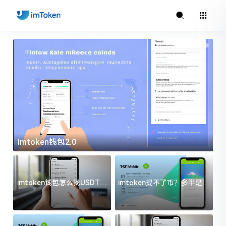
imtoken钱包2.0
i
imtoken钱包怎么找USDT地
imtoken提不了币？多半是这
址？三步搞定不踩坑
几件事没处理好