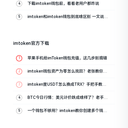
下载imtoken钱包前，看看老用户都咋说
imtoken和imtoken钱包到底啥区别 一文说清
楚
imtoken官方下载
苹果手机给imToken钱包充值，这几步别搞错
imtoken钱包资产为零怎么找回？老张教你几
招
imtoken里USDT怎么换成TRX？手把手教你
转成波场币
BTC今日行情：美元计价跌成啥样了？老手教
你咋看
一个钱包不够用？imtoken教你创建多个钱包
管理资产