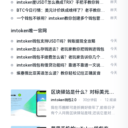
imtoken里USDT怎么换成TRX？手把手教你转成
昨天
波场币
BTC今日行情：美元计价跌成啥样了？老手教你咋
昨天
看
一个钱包不够用？imtoken教你创建多个钱包管理
昨天
资产
imtoken唯一官网
imtoken钱包支持USDT吗？转账提现全攻略
今天
imtoken怎么存钱进去？老玩家教你把钱转进钱包
今天
imtoken钱包手续费怎么省？老玩家告诉你几个实
今天
在招
imtoken钱包有借贷功能吗？靠谱不靠谱一文说清
今天
楚
埃塞俄比亚英语怎么读？教你轻松记住正确发音
今天
区块驿站是什么？对标美元的
ETH到底咋回事
imtoken钱包2.0
⋅
30分钟前
⋅
12 阅读
我在币圈那可是折腾好些年了,前些日子
有个人问我区块驿站是啥,还说它是对标
美元的ETH,说实在的,刚开始的时候我也
犯难,这词听起来可挺吓人的。之后我翻