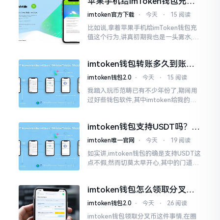
苹果手机给imToken钱包充
找了些资料
值，这几步别搞错
imtoken官方下载
⋅
今天
⋅
15 阅读
比如说,拿着苹果手机给imToken钱包充
值这个行为,讲真初期我也是一头雾水,搞
不清楚状况。在安卓系统上,简单直接复
制地址便大功告成,然而到了iPhone这儿
imtoken钱包转账多久到账？
一文说清楚
imtoken钱包2.0
⋅
今天
⋅
15 阅读
我踏入玩币范畴已有不少年份了,期间用
过好些钱包软件,其中imtoken给我的整
体感受还算过得去。然而,它有个小毛病,
就是交易时,确认时间常常不太稳
imtoken钱包支持USDT吗？转
账提现全攻略
imtoken唯一官网
⋅
今天
⋅
19 阅读
如实讲,imtoken钱包的确是支持USDT这
点不假,然而切莫太早开心,其中的门道是
相当多的。好多人觉得装上了钱包就能
够随意进行转账操作,可结果要么是手续
imtoken钱包怎么领取分叉
费高得主子心疼
币？老手教你避坑
imtoken钱包2.0
⋅
今天
⋅
26 阅读
imtoken钱包领取分叉币这件事情,在圈