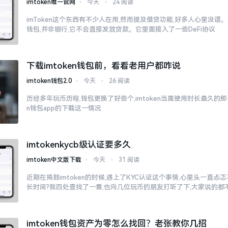
imtoken唯一官网
⋅
今天
⋅
24 阅读
imToken这个东西有不少人在用,然而提及借贷功能,好多人心里没谱。说
钱包,并非银行,它不会直接发放贷款。它里面接入了一些DeFi协议
下载imtoken钱包前，看看老用户都咋说
imtoken钱包2.0
⋅
今天
⋅
26 阅读
历经多年玩币历程,钱包更换了好些个,imtoken当属使用时长最久的那一
n钱包app的下载这一情况
imtokenkycb级认证要多久
imtoken中文版下载
⋅
今天
⋅
31 阅读
近期在捣鼓imtoken的时候,遇上了KYC认证这个事情,心里头一直
长时间?我四处查找了一番,也向几位玩币的朋友打听了下,大家说的都
imtoken钱包资产为零怎么找回？老张教你几招