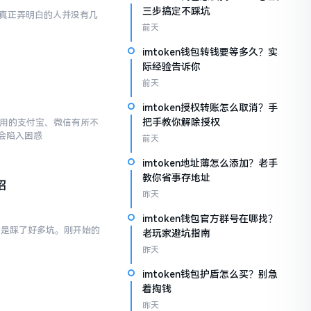
三步搞定不踩坑
然而真正弄明白的人并没有几
前天
imtoken钱包转钱要等多久？实
际经验告诉你
前天
imtoken授权转账怎么取消？手
把手教你解除授权
常使用的支付宝、微信有所不
会陷入困惑
前天
imtoken地址薄怎么添加？老手
教你省事存地址
招
昨天
imtoken钱包官方群号在哪找？
真的是踩了好多坑。刚开始的
老玩家避坑指南
昨天
imtoken钱包护盾怎么买？别急
着掏钱
昨天