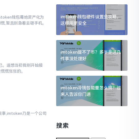
imtoken钱包硬件设置全攻略，
mtoken钱包蓦地资产化为
这样用更安全
惊慌,暂且别急着去砸手机。
imtoken提不了币？多半是这几
件事没处理好
不已。遥想当初我刚开始接
里慌慌张张的。
imtoken冷钱包能量怎么搞？过
来人告诉你门道
事,imtoken乃是一个公司
搜索