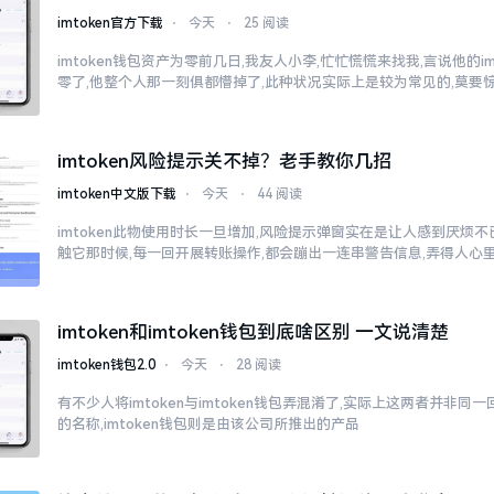
imtoken官方下载
⋅
今天
⋅
25 阅读
imtoken钱包资产为零前几日,我友人小李,忙忙慌慌来找我,言说他的i
零了,他整个人那一刻俱都懵掉了,此种状况实际上是较为常见的,莫要
imtoken风险提示关不掉？老手教你几招
imtoken中文版下载
⋅
今天
⋅
44 阅读
imtoken此物使用时长一旦增加,风险提示弹窗实在是让人感到厌烦
触它那时候,每一回开展转账操作,都会蹦出一连串警告信息,弄得人心
imtoken和imtoken钱包到底啥区别 一文说清楚
imtoken钱包2.0
⋅
今天
⋅
28 阅读
有不少人将imtoken与imtoken钱包弄混淆了,实际上这两者并非同一回
的名称,imtoken钱包则是由该公司所推出的产品