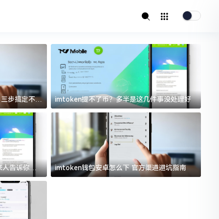
址？三步搞定不踩
imtoken提不了币？多半是这几件事没处理好
i
过来人告诉你门
imtoken钱包安卓怎么下 官方渠道避坑指南