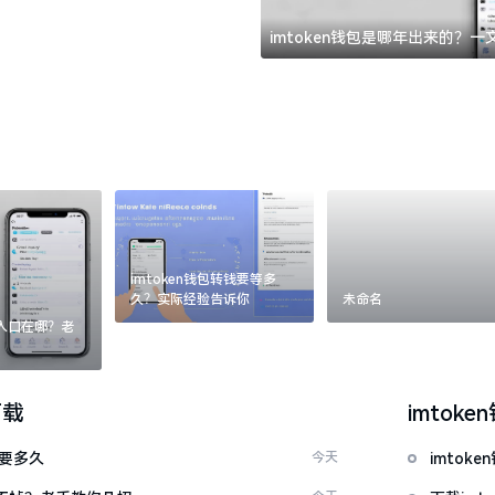
imtoken钱包是哪年出来的？
imtoken钱包转钱要等多
久？实际经验告诉你
未命名
：入口在哪？老
下载
imtoke
证要多久
今天
imto