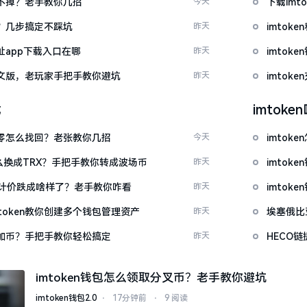
示关不掉？老手教你几招
今天
下载im
去？几步搞定不踩坑
昨天
imtok
网址app下载入口在哪
昨天
imto
载中文版，老玩家手把手教你避坑
昨天
imto
载
imtok
产为零怎么找回？老张教你几招
今天
imto
T怎么换成TRX？手把手教你转成波场币
昨天
imto
元计价跌成啥样了？老手教你咋看
昨天
imto
token教你创建多个钱包管理资产
昨天
埃塞俄比
么添加币？手把手教你轻松搞定
昨天
HECO
imtoken钱包怎么领取分叉币？老手教你避坑
imtoken钱包2.0
⋅
17分钟前
⋅
9 阅读