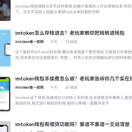
imtoken钱包领取分叉币这件事情,在圈子里面的人讨论得相当多,
个。分叉币实际上就是从原链fork出来的新的币种
imtoken怎么存钱进去？老玩家教你把钱转进钱包
imtoken唯一官网
⋅
今天
⋅
16 阅读
这个被称作imToken的东西,确切来讲就是个数字钱包,它跟我们平
同,其本身没办法直接进行“充值”。好多人在初次接触玩弄它的时候都
imtoken钱包手续费怎么省？老玩家告诉你几个实在
imtoken唯一官网
⋅
今天
⋅
20 阅读
imtoken这个钱包,我使用它已经快三年时间,在手续费这件事情上,
那段时间,每次进行转账的时候,都会心疼得一直嘬牙花子
imtoken钱包有借贷功能吗？靠谱不靠谱一文说清楚