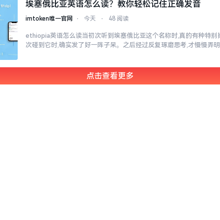
埃塞俄比亚英语怎么读？教你轻松记住正确发音
imtoken唯一官网
⋅
今天
⋅
48 阅读
ethiopia英语怎么读当初次听到埃塞俄比亚这个名称时,真的有种特
次碰到它时,确实发了好一阵子呆。之后经过反复琢磨思考,才慢慢弄明
想的那么难懂。
点击查看更多