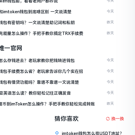
token钱包前，看看老用户都咋说
今天
en和imtoken钱包到底啥区别 一文说清楚
今天
ken钱包有密钥吗？一文说清楚助记词和私钥
昨天
ken充能量怎么操作？手把手教你搞定TRX手续费
昨天
en唯一官网
ken怎么存钱进去？老玩家教你把钱转进钱包
今天
ken钱包手续费怎么省？老玩家告诉你几个实在招
今天
ken钱包有借贷功能吗？靠谱不靠谱一文说清楚
今天
亚英语怎么读？教你轻松记住正确发音
今天
链提币到imToken怎么操作？手把手教你轻松完成转账
昨天
猜你喜欢
换一换
imtoken钱包怎么找USDT地址？