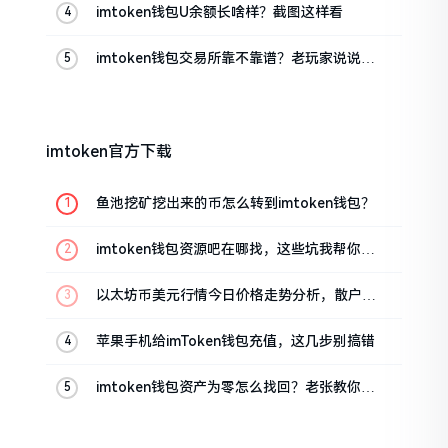
imtoken钱包U余额长啥样？截图这样看
imtoken钱包交易所靠不靠谱？老玩家说说心
里话
imtoken官方下载
鱼池挖矿挖出来的币怎么转到imtoken钱包？
imtoken钱包资源吧在哪找，这些坑我帮你趟
过
以太坊币美元行情今日价格走势分析，散户如
何避免追涨杀跌被套牢
苹果手机给imToken钱包充值，这几步别搞错
imtoken钱包资产为零怎么找回？老张教你几
招