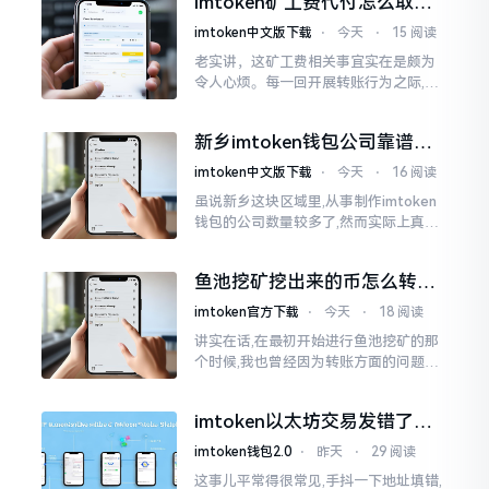
imtoken矿工费代付怎么取
却提心吊胆、神经紧绷。
消？老手教你几招
imtoken中文版下载
⋅
今天
⋅
15 阅读
老实讲，这矿工费相关事宜实在是颇为
令人心烦。每一回开展转账行为之际,就
好比投身于抽奖活动那样,压根没办法晓
得紧接着的下一秒会扣掉多少手续费。
新乡imtoken钱包公司靠谱
时隔多年
吗？普通人怎么避坑
imtoken中文版下载
⋅
今天
⋅
16 阅读
虽说新乡这块区域里,从事制作imtoken
钱包的公司数量较多了,然而实际上真正
值得信赖靠谱的却没几个。友人先前寻
觅过一家公司,表示那家公司声称能够给
鱼池挖矿挖出来的币怎么转到
予协助进行操作的
imtoken钱包？
imtoken官方下载
⋅
今天
⋅
18 阅读
讲实在话,在最初开始进行鱼池挖矿的那
个时候,我也曾经因为转账方面的问题而
被卡住了好多次。挖出来的矿币堆积在
了鱼池账户之中,看起来的确让人感觉颇
imtoken以太坊交易发错了咋
为畅快
整？取消方法告诉你
imtoken钱包2.0
⋅
昨天
⋅
29 阅读
这事儿平常得很常见,手抖一下地址填错,