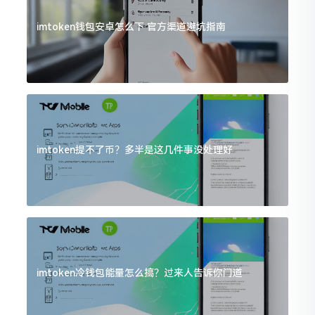
imtoken钱包安卓怎么下 官方渠道避坑指南
imtoken提不了币？多半是这几件事没处理好
imtoken冷钱包能量怎么搞？过来人告诉你门道