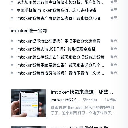
以太坊币美元行情今日价格走势分析，散户如何避
昨天
免追涨杀跌被套牢
苹果手机给imToken钱包充值，这几步别搞错
昨天
imtoken钱包资产为零怎么找回？老张教你几招
昨天
imtoken唯一官网
imtoken提币地址在哪找？手把手教你快速查看
昨天
imtoken钱包支持USDT吗？转账提现全攻略
昨天
imtoken怎么存钱进去？老玩家教你把钱转进钱包
昨天
imtoken钱包手续费怎么省？老玩家告诉你几个实
昨天
在招
imtoken钱包有借贷功能吗？靠谱不靠谱一文说清
昨天
楚
imtoken钱包来盘道：那些踩
过的坑和保命招
imtoken钱包2.0
⋅
58分钟前
⋅
14 阅读
讲真的,使用imtoken钱包已经有好些日
子了。这个东西,好似一个电子钱袋子,里
面装着你那些数字资产。有的人使用起
来一帆风顺、毫无阻碍,有的人使用起来