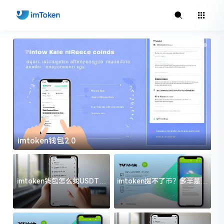
imtoken钱包2.0
i
imtoken钱包怎么找USDT地
imtoken提不了币？多半是这
址？三步搞定不踩坑
几件事没处理好