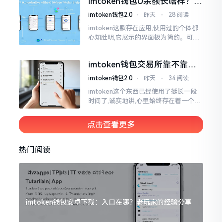
imtoken钱包U余额长啥样？截
图这样看
imtoken钱包2.0
⋅
昨天
⋅
28 阅读
imtoken这款存在应用,使用过的个体都
心知肚明,它展示的界面极为简约。可是,
U余额的那个部分偶尔会致使人们的视觉
感受产生些许困惑。
imtoken钱包交易所靠不靠
谱？老玩家说说心里话
imtoken钱包2.0
⋅
昨天
⋅
34 阅读
imtoken这个东西已经使用了挺长一段
时间了,诚实地讲,心里始终存在着一个疙
瘩。钱包本身不存在问题,然而交易所那
边就稍微有点让人不放心。今天来谈论
点击查看更多
这个事情
热门阅读
imtoken钱包安卓下载：入口在哪？老玩家的经验分享