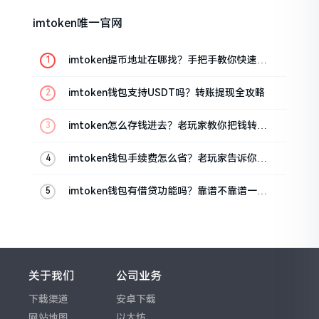
imtoken唯一官网
imtoken提币地址在哪找？手把手教你快速查
看
imtoken钱包支持USDT吗？转账提现全攻略
imtoken怎么存钱进去？老玩家教你把钱转进
钱包
imtoken钱包手续费怎么省？老玩家告诉你几
个实在招
imtoken钱包有借贷功能吗？靠谱不靠谱一文
说清楚
关于我们
公司业务
下载渠道
安卓下载
网站地图
以太坊