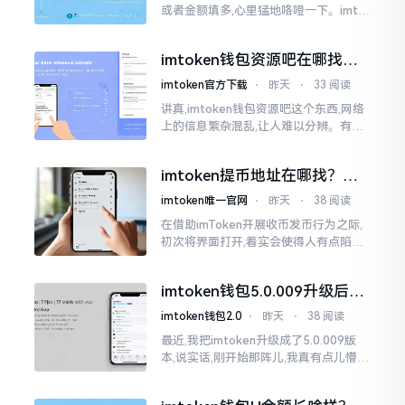
或者金额填多,心里猛地咯噔一下。imto
ken里的以太坊那交易,本质乃是一锤子
买卖啊,一旦提交到区块链之上
imtoken钱包资源吧在哪找，
这些坑我帮你趟过
imtoken官方下载
⋅
昨天
⋅
33 阅读
讲真,imtoken钱包资源吧这个东西,网络
上的信息繁杂混乱,让人难以分辨。有的
人声称那是官方途径,有的人则表示是第
三方进行的搬运。倘若找对了资源
imtoken提币地址在哪找？手
把手教你快速查看
imtoken唯一官网
⋅
昨天
⋅
38 阅读
在借助imToken开展收币发币行为之际,
初次将界面打开,着实会使得人有点陷入
发懵的状态,那密密麻麻的按钮,多得以至
于如同迷宫一样。好多人纷纷询问我
imtoken钱包5.0.009升级后咋
用？老用户实测分享
imtoken钱包2.0
⋅
昨天
⋅
38 阅读
最近,我把imtoken升级成了5.0.009版
本,说实话,刚开始那阵儿,我真有点儿懵,
整个界面变了,布局也重新排了,结果我想
找某些东西时,得绕两圈才能找到