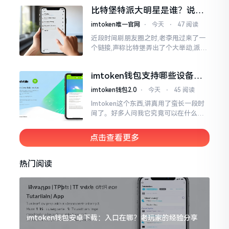
一母体渊源所致的关联。而后随着时间
比特堡特派大明星是谁？说实
推移才逐渐明晰
话，我真没搞明白
imtoken唯一官网
⋅
今天
⋅
47 阅读
近段时间刷朋友圈之时,老李甩过来了一
个链接,声称比特堡弄出了个大举动,派遣
了个不知什么样明星前来站台。我点击
进入查看,哎呀不得了,满屏幕都是“重
imtoken钱包支持哪些设备？
磅”、“首发”、“独家”
手机电脑都能用
imtoken钱包2.0
⋅
今天
⋅
45 阅读
Imtoken这个东西,讲真用了蛮长一段时
间了。好多人问我它究竟可以在什么设
备上运行,今天就来谈谈这个事情。从手
机这一介面来说,iOS系统跟安卓系统都
点击查看更多
给予支持
热门阅读
imtoken钱包安卓下载：入口在哪？老玩家的经验分享