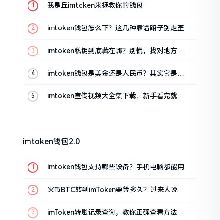
我是丘imtoken来拯救你的钱包
imtoken钱包怎么下？这几种靠谱路子别走歪
imtoken私钥到底藏在哪？别慌，找对地方才
安心
imtoken钱包是美金还是人民币？其实它是个
“多面手”
imtoken宣传视频大全集下载，新手看完就懂
怎么用
imtoken钱包2.0
imtoken钱包支持哪些设备？手机电脑都能用
火币BTC转到imToken要等多久？过来人说说
真实情况
imToken转账记录查询，教你正确查看方法