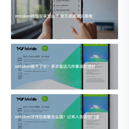
imtoken钱包安卓怎么下 官方渠道避坑指南
imtoken提不了币？多半是这几件事没处理好
imtoken冷钱包能量怎么搞？过来人告诉你门道