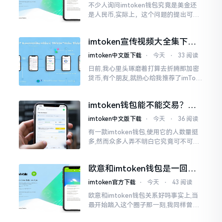
不少人询问imtoken钱包究竟是美金还
是人民币,实际上，这个问题的提出可谓
是有些“外行人”的意味了。imtoken根本
就不会去发行属于自身的货币,它仅仅是
imtoken宣传视频大全集下
一个“钱包”而已
载，新手看完就懂怎么用
imtoken中文版下载
⋅
今天
⋅
33 阅读
日前,我心里头琢磨着打算去折腾那加密
货币,有个朋友,就热心给我推荐了imTok
en,还着重讲这可是个老资格的钱包哩。
之后,我去到网上搜索了一番,嘿
imtoken钱包能不能交易？一
文说清楚
imtoken中文版下载
⋅
今天
⋅
36 阅读
有一款imtoken钱包,使用它的人数量挺
多,然而众多人弄不明白它究竟可不可以
进行交易。说实话,此问题问得很实在。
钱包和交易所原本就是不同的事物,像是
欧意和imtoken钱包是一回事
存钱罐与菜市场那般
吗？搞清楚了再装钱包
imtoken官方下载
⋅
今天
⋅
43 阅读
欧意和imtoken钱包关系好吗事实上,当
最开始踏入这个圈子那一刻,我同样曾因
这两者之名而陷入困惑,觉得好似有着同