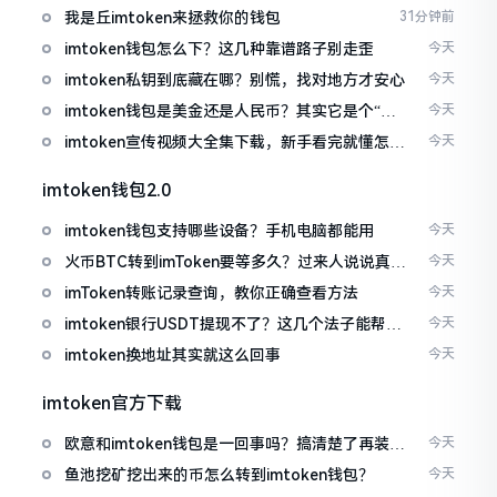
我是丘imtoken来拯救你的钱包
31分钟前
imtoken钱包怎么下？这几种靠谱路子别走歪
今天
imtoken私钥到底藏在哪？别慌，找对地方才安心
今天
imtoken钱包是美金还是人民币？其实它是个“多
今天
面手”
imtoken宣传视频大全集下载，新手看完就懂怎么
今天
用
imtoken钱包2.0
imtoken钱包支持哪些设备？手机电脑都能用
今天
火币BTC转到imToken要等多久？过来人说说真实
今天
情况
imToken转账记录查询，教你正确查看方法
今天
imtoken银行USDT提现不了？这几个法子能帮你
今天
搞定
imtoken换地址其实就这么回事
今天
imtoken官方下载
欧意和imtoken钱包是一回事吗？搞清楚了再装钱
今天
包
鱼池挖矿挖出来的币怎么转到imtoken钱包？
今天