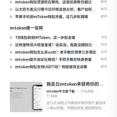
imtoken钱包资源吧在哪找，这些坑我帮你趟过
昨天
以太坊币美元行情今日价格走势分析，散户如何避
昨天
免追涨杀跌被套牢
苹果手机给imToken钱包充值，这几步别搞错
昨天
imtoken唯一官网
TB钱包转到IMToken，这一步别走错
今天
比特堡特派大明星是谁？说实话，我真没搞明白
今天
imtoken钱包怎么买usdt？老手教你简单三步搞定
今天
imtoken提币地址在哪找？手把手教你快速查看
昨天
imtoken钱包支持USDT吗？转账提现全攻略
昨天
我是丘imtoken来拯救你的钱
包
imtoken中文版下载
⋅
31分钟前
⋅
11 阅读
这几日,钱包之中那些许数字资产,着实令
人难以安睡。币圈这所在,其涨跌恰似翻
书那般迅速,昨日尚呈飘红之态，今日已