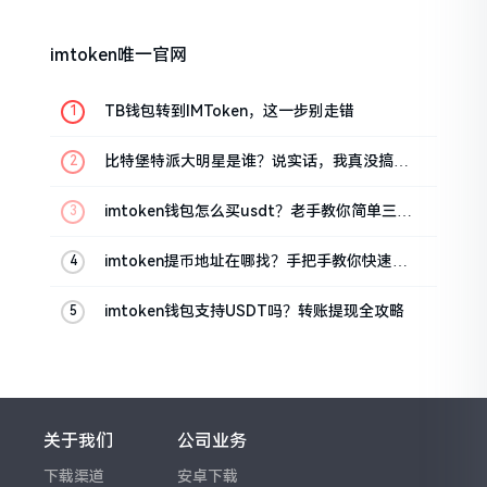
imtoken唯一官网
TB钱包转到IMToken，这一步别走错
比特堡特派大明星是谁？说实话，我真没搞明
白
imtoken钱包怎么买usdt？老手教你简单三步
搞定
imtoken提币地址在哪找？手把手教你快速查
看
imtoken钱包支持USDT吗？转账提现全攻略
关于我们
公司业务
下载渠道
安卓下载