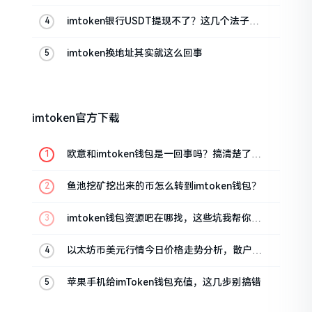
imtoken银行USDT提现不了？这几个法子能
帮你搞定
imtoken换地址其实就这么回事
imtoken官方下载
欧意和imtoken钱包是一回事吗？搞清楚了再
装钱包
鱼池挖矿挖出来的币怎么转到imtoken钱包？
imtoken钱包资源吧在哪找，这些坑我帮你趟
过
以太坊币美元行情今日价格走势分析，散户如
何避免追涨杀跌被套牢
苹果手机给imToken钱包充值，这几步别搞错