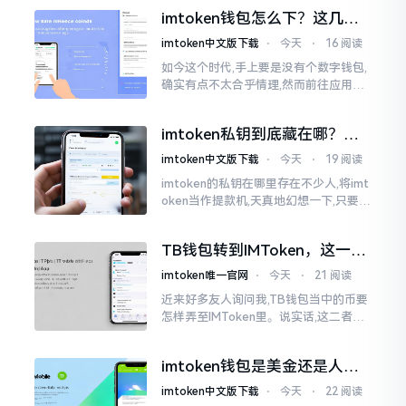
然绿得人心慌慌。众多人手中紧握着一
imtoken钱包怎么下？这几种
堆币
靠谱路子别走歪
imtoken中文版下载
⋅
今天
⋅
16 阅读
如今这个时代,手上要是没有个数字钱包,
确实有点不太合乎情理,然而前往应用商
店搜索“imtoken”,呈现出来的结果各式
各样,实在是让人头疼不已。有些看起来
imtoken私钥到底藏在哪？别
似乎相似
慌，找对地方才安心
imtoken中文版下载
⋅
今天
⋅
19 阅读
imtoken的私钥在哪里存在不少人,将imt
oken当作提款机,天真地幻想一下,只要把
密码输入进去了事情就会顺顺利利的。
然而,实际并不如此
TB钱包转到IMToken，这一步
别走错
imtoken唯一官网
⋅
今天
⋅
21 阅读
近来好多友人询问我,TB钱包当中的币要
怎样弄至IMToken里。说实话,这二者皆
是钱包,并无什么高低贵贱之分,然而在操
作方面的确得细致些。好多人转着转着
imtoken钱包是美金还是人民
就迷糊了
币？其实它是个“多面手”
imtoken中文版下载
⋅
今天
⋅
22 阅读