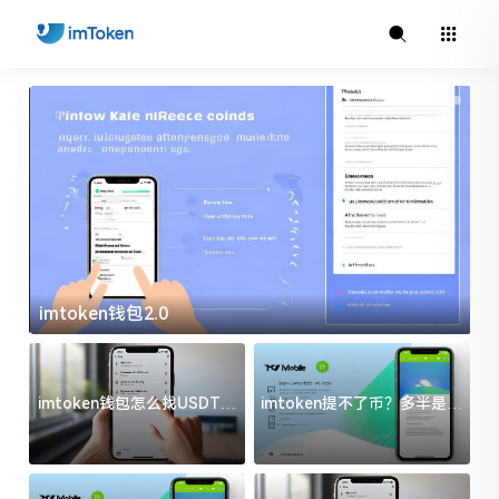
imtoken钱包2.0
i
imtoken钱包怎么找USDT地
imtoken提不了币？多半是这
址？三步搞定不踩坑
几件事没处理好