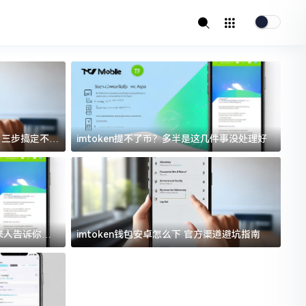
址？三步搞定不踩
imtoken提不了币？多半是这几件事没处理好
i
过来人告诉你门
imtoken钱包安卓怎么下 官方渠道避坑指南