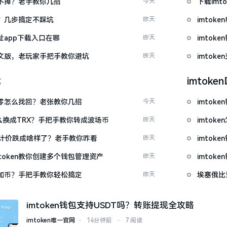
示关不掉？老手教你几招
今天
下载im
去？几步搞定不踩坑
昨天
imtok
网址app下载入口在哪
昨天
imto
载中文版，老玩家手把手教你避坑
昨天
imto
载
imtok
产为零怎么找回？老张教你几招
今天
imtok
T怎么换成TRX？手把手教你转成波场币
昨天
imto
元计价跌成啥样了？老手教你咋看
昨天
imto
token教你创建多个钱包管理资产
昨天
imto
么添加币？手把手教你轻松搞定
昨天
埃塞俄比
imtoken钱包支持USDT吗？转账提现全攻略
imtoken唯一官网
⋅
14分钟前
⋅
7 阅读