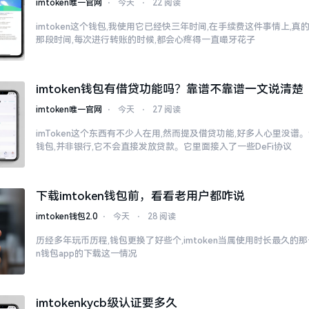
imtoken唯一官网
⋅
今天
⋅
22 阅读
imtoken这个钱包,我使用它已经快三年时间,在手续费这件事情上,
那段时间,每次进行转账的时候,都会心疼得一直嘬牙花子
imtoken钱包有借贷功能吗？靠谱不靠谱一文说清楚
imtoken唯一官网
⋅
今天
⋅
27 阅读
imToken这个东西有不少人在用,然而提及借贷功能,好多人心里没谱。说
钱包,并非银行,它不会直接发放贷款。它里面接入了一些DeFi协议
下载imtoken钱包前，看看老用户都咋说
imtoken钱包2.0
⋅
今天
⋅
28 阅读
历经多年玩币历程,钱包更换了好些个,imtoken当属使用时长最久的那一
n钱包app的下载这一情况
imtokenkycb级认证要多久