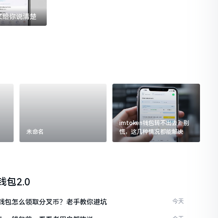
一文给你说清楚
imtoken钱包转不出去？别
未命名
慌，这几种情况都能解决
n钱包2.0
ken钱包怎么领取分叉币？老手教你避坑
今天