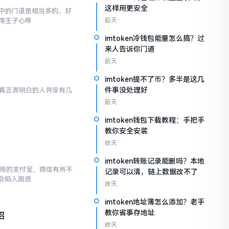
这样用更安全
,其中的门道是相当多的。好
得主子心疼
前天
imtoken冷钱包能量怎么搞？过
来人告诉你门道
前天
imtoken提不了币？多半是这几
件事没处理好
然而真正弄明白的人并没有几
前天
imtoken钱包下载教程：手把手
教你安全安装
昨天
imtoken转账记录能删吗？本地
常使用的支付宝、微信有所不
记录可以清，链上数据改不了
会陷入困惑
昨天
imtoken地址薄怎么添加？老手
教你省事存地址
招
昨天