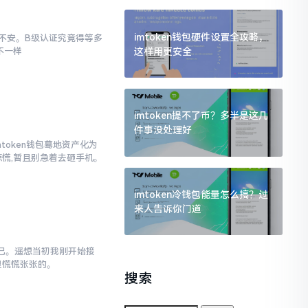
imtoken钱包硬件设置全攻略，
忐忑不安。B级认证究竟得等多
这样用更安全
不一样
imtoken提不了币？多半是这几
件事没处理好
mtoken钱包蓦地资产化为
惊慌,暂且别急着去砸手机。
imtoken冷钱包能量怎么搞？过
来人告诉你门道
不已。遥想当初我刚开始接
里慌慌张张的。
搜索