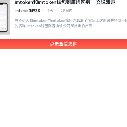
imtoken和imtoken钱包到底啥区别 一文说清楚
imtoken钱包2.0
⋅
今天
⋅
29 阅读
有不少人将imtoken与imtoken钱包弄混淆了,实际上这两者并非同一回
的名称,imtoken钱包则是由该公司所推出的产品
点击查看更多