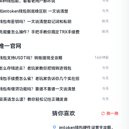
token钱包前，看看老用户都咋说
今天
en和imtoken钱包到底啥区别 一文说清楚
今天
ken钱包有密钥吗？一文说清楚助记词和私钥
昨天
ken充能量怎么操作？手把手教你搞定TRX手续费
昨天
en唯一官网
en钱包支持USDT吗？转账提现全攻略
14分钟前
ken怎么存钱进去？老玩家教你把钱转进钱包
今天
ken钱包手续费怎么省？老玩家告诉你几个实在招
今天
ken钱包有借贷功能吗？靠谱不靠谱一文说清楚
今天
亚英语怎么读？教你轻松记住正确发音
今天
猜你喜欢
换一换
imtoken钱包硬件设置全攻略，