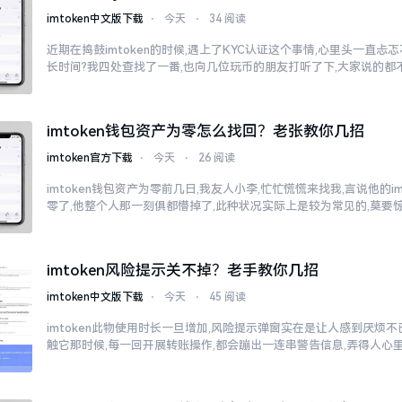
imtoken中文版下载
⋅
今天
⋅
34 阅读
近期在捣鼓imtoken的时候,遇上了KYC认证这个事情,心里头一直
长时间?我四处查找了一番,也向几位玩币的朋友打听了下,大家说的都
imtoken钱包资产为零怎么找回？老张教你几招
imtoken官方下载
⋅
今天
⋅
26 阅读
imtoken钱包资产为零前几日,我友人小李,忙忙慌慌来找我,言说他的i
零了,他整个人那一刻俱都懵掉了,此种状况实际上是较为常见的,莫要
imtoken风险提示关不掉？老手教你几招
imtoken中文版下载
⋅
今天
⋅
45 阅读
imtoken此物使用时长一旦增加,风险提示弹窗实在是让人感到厌烦
触它那时候,每一回开展转账操作,都会蹦出一连串警告信息,弄得人心