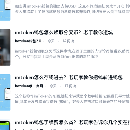
如实讲,imtoken钱包的确是支持USDT这点不假,然而切莫太早开心
多人觉得装上了钱包就能够随意进行转账操作,可结果要么是手续费高
imtoken钱包怎么领取分叉币？老手教你避坑
imtoken钱包2.0
⋅
今天
⋅
14 阅读
imtoken钱包领取分叉币这件事情,在圈子里面的人讨论得相当多,
个。分叉币实际上就是从原链fork出来的新的币种
imtoken怎么存钱进去？老玩家教你把钱转进钱包
imtoken唯一官网
⋅
今天
⋅
17 阅读
这个被称作imToken的东西,确切来讲就是个数字钱包,它跟我们平
同,其本身没办法直接进行“充值”。好多人在初次接触玩弄它的时候都
imtoken钱包手续费怎么省？老玩家告诉你几个实在