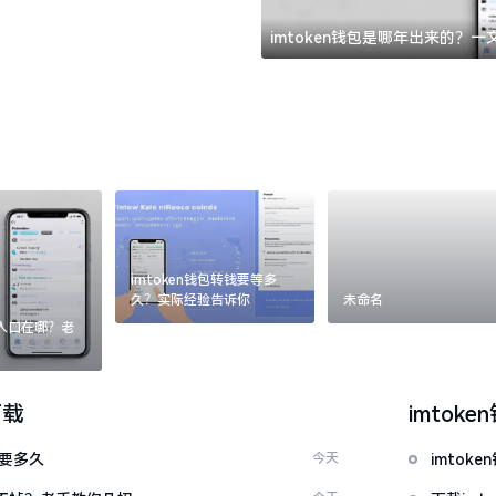
imtoken钱包是哪年出来的？
imtoken钱包转钱要等多
久？实际经验告诉你
未命名
：入口在哪？老
下载
imtoke
证要多久
今天
imto