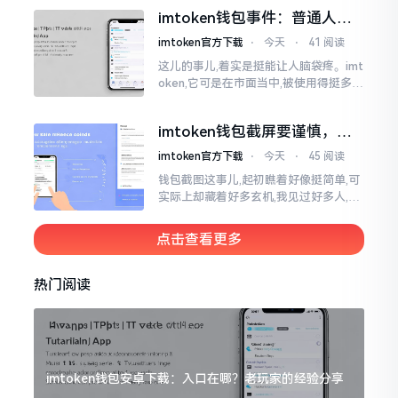
直接弹出红色字体显示报错,情形令人焦
imtoken钱包事件：普通人该
急得连连跺脚。实际上讲
咋办？
imtoken官方下载
⋅
今天
⋅
41 阅读
这儿的事儿,着实是挺能让人脑袋疼。imt
oken,它可是在市面当中,被使用得挺多的
那种钱包。前段时间,它出现了一些状况
咧,好多人的资产,都跟着一块儿晃悠起来
imtoken钱包截屏要谨慎，别
把隐私当儿戏
imtoken官方下载
⋅
今天
⋅
45 阅读
钱包截图这事儿,起初瞧着好像挺简单,可
实际上却藏着好多玄机,我见过好多人,总
随手截钱包画面后,就随便发到朋友圈或
者群聊里,结果账号被盗,资产也没了,要晓
点击查看更多
得
热门阅读
imtoken钱包安卓下载：入口在哪？老玩家的经验分享