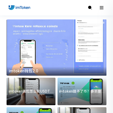
imtoken钱包2.0
i
imtoken钱包怎么找USDT地
imtoken提不了币？多半是这
址？三步搞定不踩坑
几件事没处理好