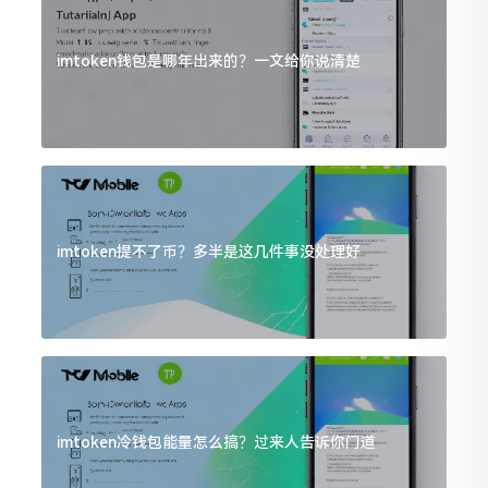
imtoken钱包是哪年出来的？一文给你说清楚
imtoken提不了币？多半是这几件事没处理好
imtoken冷钱包能量怎么搞？过来人告诉你门道