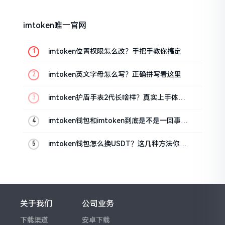
imtoken唯一官网
imtoken位置权限怎么改？手把手教你搞定
imtoken英文字母怎么写？正确拼写看这里
imtoken护盾手表2代长啥样？真实上手体验
分享
imtoken钱包和imtoken到底是不是一回事？
看完就懂了
imtoken钱包怎么换USDT？这几种方法你得
知道
关于我们
公司业务
下载渠道
安卓下载