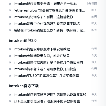
imtoken钱包交易安全吗 - 老用户的一些心里
8分钟前
话
“ethereal glow”怎么翻才够味儿？翻译圈老油条
昨天
的私房话
imtoken助记词忘了？别慌，这招能救你
昨天
imtoken是去中心化钱包吗？看完这篇不踩坑
昨天
装错假imtoken钱包怎么办？别慌，快卸载，这几
昨天
招能救急
imtoken钱包2.0
imtoken钱包安卓版版本下载安装教程
今天
imtoken电脑端登录入口，地址在这里
今天
imtoken钱包付款失败？多半是这几个原因闹的
今天
imtoken转币老卡着？老玩家教你几招搞定
今天
imtoken买USDT汇率怎么算？几点买最划算
今天
imtoken官方下载
imtoken钱包到底好不好用？老玩家说说真实体验
今天
ETH美元报价怎么看？老股民手把手教你盯盘
今天