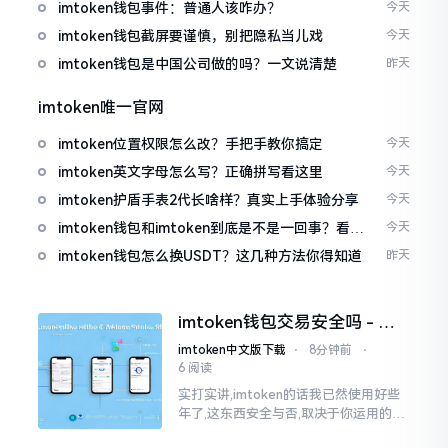
imtoken钱包事件：普通人该咋办？
今天
imtoken钱包截屏要谨慎，别把隐私当儿戏
今天
imtoken钱包是中国公司做的吗？一文说清楚
昨天
imtoken唯一官网
imtoken位置权限怎么改？手把手教你搞定
今天
imtoken英文字母怎么写？正确拼写看这里
今天
imtoken护盾手表2代长啥样？真实上手体验分享
今天
imtoken钱包和imtoken到底是不是一回事？看完
今天
就懂了
imtoken钱包怎么换USDT？这几种方法你得知道
昨天
imtoken钱包交易安全吗 - 老
用户的一些心里话
imtoken中文版下载
⋅
8分钟前
⋅
6 阅读
实打实讲,imtoken的话我已然使用好些
年了,这东西安全与否,取决于你运用的方
式。钱包自身不存在问题,然而众多人之