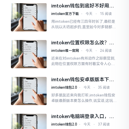
所以失败,在于贪图便宜以及偷懒。我目
imtoken钱包到底好不好用？
睹过非常多的人
老玩家说说真实体验
imtoken官方下载
⋅
今天
⋅
15 阅读
用imtoken已经有三四年时长了,最初是
从玩以太坊起步的,直至如今对多链都有
涉及,也可算是个老使用者了,讲真，imto
ken这玩意儿就好像一个数字钱袋子
imtoken位置权限怎么改？手
把手教你搞定
imtoken唯一官网
⋅
今天
⋅
24 阅读
近来在对imtoken有所动作之际察觉到,
此物在位置权限方面有时着实令人心生
烦闷之感。开启app之际提示定位出现故
障情况,致使我呈现出一脸茫然不知所措
imtoken钱包安卓版版本下载
的模样
安装教程
imtoken钱包2.0
⋅
今天
⋅
35 阅读
好多朋友近来向我打听,imtoken钱包安
卓版最新版本要怎么操作,说实话,这玩意
儿要是熟练掌握了,还挺方便的。我用它
都快两年了,从1.8版本一直跟到现在的2.
imtoken电脑端登录入口，地
0版本
址在这里
imtoken钱包2.0
⋅
今天
⋅
37 阅读