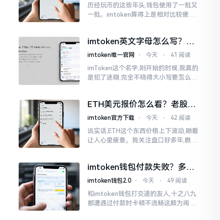
历经玩币的这些年头,钱包使用了一批又
一批。imtoken算得上是相对比较便于
使用的，在手机上运用起来没有问题,然
而有时想要就着大屏幕瞧瞧资产状况,那
imtoken英文字母怎么写？正
就得去寻觅电脑端的入口。
确拼写看这里
imtoken唯一官网
⋅
今天
⋅
41 阅读
imToken这个名字,刚开始的时候,我真的
是犯了迷糊,完全不晓得大小写要怎么去
处置。在网络上搜寻了一阵后,发觉各种
各样的写法都有,有的写成IMTOKEN
ETH美元报价怎么看？老股民
手把手教你盯盘
imtoken官方下载
⋅
今天
⋅
42 阅读
说实话,ETH这个东西价格上下波动,瞅着
让人心里疲惫。我关注盘口好多年,瞧见
好多人询问“eth美元报价”,实际上重点并
非价格自身,而是你怎样去看待、如何做
imtoken钱包付款失败？多半
判断。
是这几个原因闹的
imtoken钱包2.0
⋅
今天
⋅
49 阅读
和imtoken钱包打交道的友人,十之八九
都遭遇过付款时卡顿不流畅这颇为闹心
的状况。转账持续许久毫无反应,亦或是