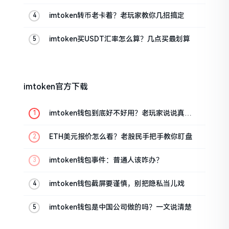
的
imtoken转币老卡着？老玩家教你几招搞定
imtoken买USDT汇率怎么算？几点买最划算
imtoken官方下载
imtoken钱包到底好不好用？老玩家说说真实
体验
ETH美元报价怎么看？老股民手把手教你盯盘
imtoken钱包事件：普通人该咋办？
imtoken钱包截屏要谨慎，别把隐私当儿戏
imtoken钱包是中国公司做的吗？一文说清楚