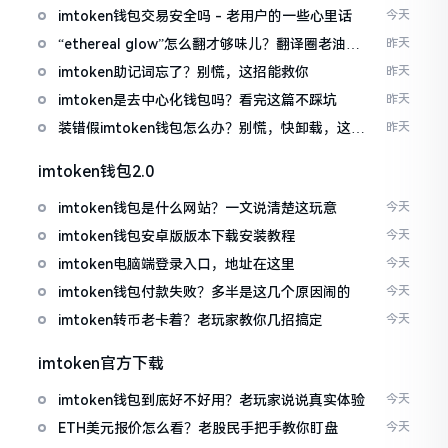
imtoken钱包交易安全吗 - 老用户的一些心里话
今天
“ethereal glow”怎么翻才够味儿？翻译圈老油条
昨天
的私房话
imtoken助记词忘了？别慌，这招能救你
昨天
imtoken是去中心化钱包吗？看完这篇不踩坑
昨天
装错假imtoken钱包怎么办？别慌，快卸载，这几
昨天
招能救急
imtoken钱包2.0
imtoken钱包是什么网站？一文说清楚这玩意
今天
imtoken钱包安卓版版本下载安装教程
今天
imtoken电脑端登录入口，地址在这里
今天
imtoken钱包付款失败？多半是这几个原因闹的
今天
imtoken转币老卡着？老玩家教你几招搞定
今天
imtoken官方下载
imtoken钱包到底好不好用？老玩家说说真实体验
今天
ETH美元报价怎么看？老股民手把手教你盯盘
今天