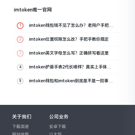
imtoken唯一官网
imtoken钱包钱不见了怎么办？老用户手把手
教你找回
imtoken位置权限怎么改？手把手教你搞定
imtoken英文字母怎么写？正确拼写看这里
imtoken护盾手表2代长啥样？真实上手体验
分享
imtoken钱包和imtoken到底是不是一回事？
看完就懂了
关于我们
公司业务
下载渠道
安卓下载
网站地图
以太坊