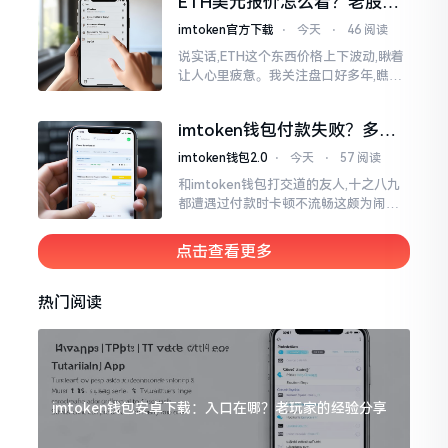
ETH美元报价怎么看？老股民
手把手教你盯盘
imtoken官方下载
⋅
今天
⋅
46 阅读
说实话,ETH这个东西价格上下波动,瞅着
让人心里疲惫。我关注盘口好多年,瞧见
好多人询问“eth美元报价”,实际上重点并
非价格自身,而是你怎样去看待、如何做
imtoken钱包付款失败？多半
判断。
是这几个原因闹的
imtoken钱包2.0
⋅
今天
⋅
57 阅读
和imtoken钱包打交道的友人,十之八九
都遭遇过付款时卡顿不流畅这颇为闹心
的状况。转账持续许久毫无反应,亦或是
直接弹出红色字体显示报错,情形令人焦
点击查看更多
急得连连跺脚。实际上讲
热门阅读
imtoken钱包安卓下载：入口在哪？老玩家的经验分享