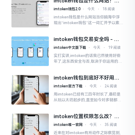
imtoken钱包是什么网站？一
打开钱包查看时
文说清楚这玩意
imtoken钱包2.0
⋅
今天
⋅
18 阅读
imtoken钱包是什么网站当你脑海中浮
现出“imtoken钱包”这一词汇并予以索求
之时,内心所想往往不外乎“此物究竟是何
种平台”。事实上,初次听闻imtoken之际,
imtoken钱包交易安全吗 - 老
我也曾短暂错愕
用户的一些心里话
imtoken中文版下载
⋅
今天
⋅
19 阅读
实打实讲,imtoken的话我已然使用好些
年了,这东西安全与否,取决于你运用的方
式。钱包自身不存在问题,然而众多人之
所以失败,在于贪图便宜以及偷懒。我目
imtoken钱包到底好不好用？
睹过非常多的人
老玩家说说真实体验
imtoken官方下载
⋅
今天
⋅
24 阅读
用imtoken已经有三四年时长了,最初是
从玩以太坊起步的,直至如今对多链都有
涉及,也可算是个老使用者了,讲真，imto
ken这玩意儿就好像一个数字钱袋子
imtoken位置权限怎么改？手
把手教你搞定
imtoken唯一官网
⋅
今天
⋅
35 阅读
近来在对imtoken有所动作之际察觉到,