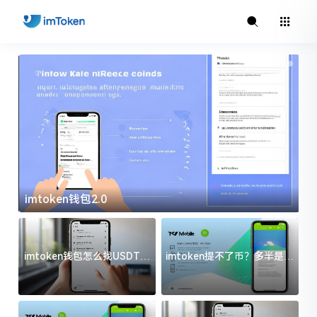
imtoken钱包2.0
i
imtoken钱包怎么找USDT地
imtoken提不了币？多半是这
址？三步搞定不踩坑
几件事没处理好