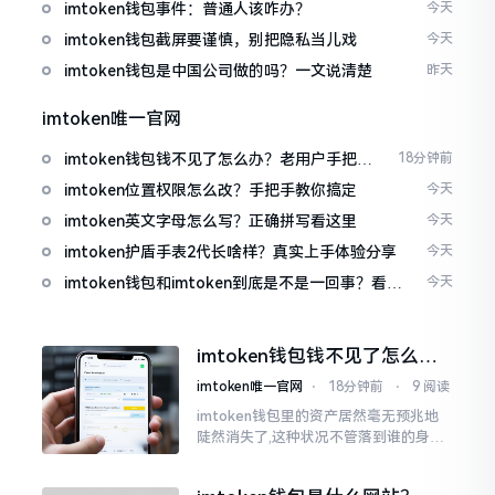
imtoken钱包事件：普通人该咋办？
今天
imtoken钱包截屏要谨慎，别把隐私当儿戏
今天
imtoken钱包是中国公司做的吗？一文说清楚
昨天
imtoken唯一官网
imtoken钱包钱不见了怎么办？老用户手把手
18分钟前
教你找回
imtoken位置权限怎么改？手把手教你搞定
今天
imtoken英文字母怎么写？正确拼写看这里
今天
imtoken护盾手表2代长啥样？真实上手体验分享
今天
imtoken钱包和imtoken到底是不是一回事？看完
今天
就懂了
imtoken钱包钱不见了怎么
办？老用户手把手教你找回
imtoken唯一官网
⋅
18分钟前
⋅
9 阅读
imtoken钱包里的资产居然毫无预兆地
陡然消失了,这种状况不管落到谁的身上,
只怕都会心急如焚。我有个朋友就在前
些日子碰到了这样的事,当他满心忐忑地