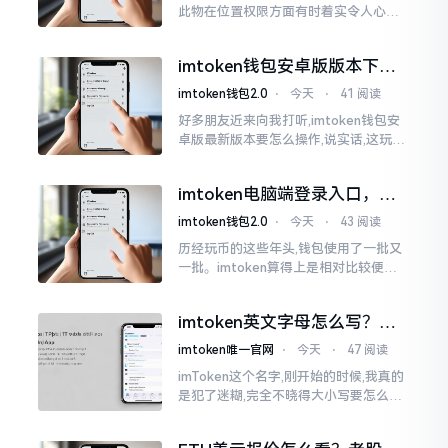
此物在位置权限方面有时着实令人心生
烦闷之感。开启app之际提示定位出现故
障情况,致使我呈现出一脸茫然不知所措
imtoken钱包安卓版版本下载
的模样
安装教程
imtoken钱包2.0
⋅
今天
⋅
41 阅读
好多朋友近来向我打听,imtoken钱包安
卓版最新版本要怎么操作,说实话,这玩意
儿要是熟练掌握了,还挺方便的。我用它
都快两年了,从1.8版本一直跟到现在的2.
imtoken电脑端登录入口，地
0版本
址在这里
imtoken钱包2.0
⋅
今天
⋅
43 阅读
历经玩币的这些年头,钱包使用了一批又
一批。imtoken算得上是相对比较便于
使用的，在手机上运用起来没有问题,然
而有时想要就着大屏幕瞧瞧资产状况,那
imtoken英文字母怎么写？正
就得去寻觅电脑端的入口。
确拼写看这里
imtoken唯一官网
⋅
今天
⋅
47 阅读
imToken这个名字,刚开始的时候,我真的
是犯了迷糊,完全不晓得大小写要怎么去
处置。在网络上搜寻了一阵后,发觉各种
各样的写法都有,有的写成IMTOKEN