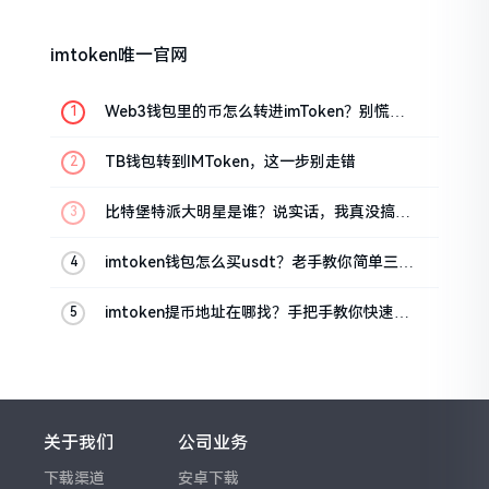
imtoken唯一官网
Web3钱包里的币怎么转进imToken？别慌，
三步搞定
TB钱包转到IMToken，这一步别走错
比特堡特派大明星是谁？说实话，我真没搞明
白
imtoken钱包怎么买usdt？老手教你简单三步
搞定
imtoken提币地址在哪找？手把手教你快速查
看
关于我们
公司业务
下载渠道
安卓下载