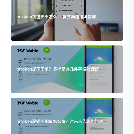
imtoken钱包安卓怎么下 官方渠道避坑指南
imtoken提不了币？多半是这几件事没处理好
imtoken冷钱包能量怎么搞？过来人告诉你门道