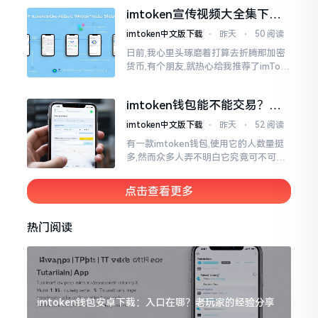
就不会去发行属于自身的货币,它仅仅是
imtoken宣传视频大全集下
一个“钱包”而已
载，新手看完就懂怎么用
imtoken中文版下载
⋅
昨天
⋅
50 阅读
日前,我心里头琢磨着打算去折腾那加密
货币,有个朋友,就热心给我推荐了imTok
en,还着重讲这可是个老资格的钱包哩。
之后,我去到网上搜索了一番,嘿
imtoken钱包能不能交易？一
文说清楚
imtoken中文版下载
⋅
昨天
⋅
52 阅读
有一款imtoken钱包,使用它的人数量挺
多,然而众多人弄不明白它究竟可不可以
进行交易。说实话,此问题问得很实在。
钱包和交易所原本就是不同的事物,像是
点击查看更多
存钱罐与菜市场那般
热门阅读
imtoken钱包安卓下载：入口在哪？老玩家的经验分享