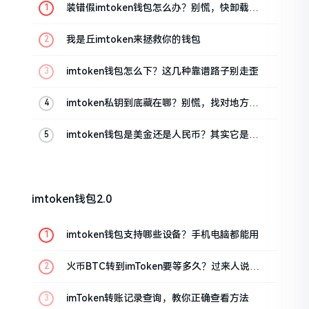
装错假imtoken钱包怎么办？别慌，快卸载，
这几招能救急
我是丘imtoken来拯救你的钱包
imtoken钱包怎么下？这几种靠谱路子别走歪
imtoken私钥到底藏在哪？别慌，找对地方才
安心
imtoken钱包是美金还是人民币？其实它是个
“多面手”
imtoken钱包2.0
imtoken钱包支持哪些设备？手机电脑都能用
火币BTC转到imToken要等多久？过来人说说
真实情况
imToken转账记录查询，教你正确查看方法