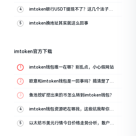
imtoken银行USDT提现不了？这几个法子能
帮你搞定
imtoken换地址其实就这么回事
imtoken官方下载
imtoken钱包唯一在哪？别乱点，小心假网站
欧意和imtoken钱包是一回事吗？搞清楚了再
装钱包
鱼池挖矿挖出来的币怎么转到imtoken钱包？
imtoken钱包资源吧在哪找，这些坑我帮你趟
过
以太坊币美元行情今日价格走势分析，散户如
何避免追涨杀跌被套牢