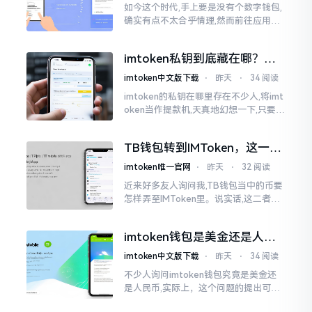
如今这个时代,手上要是没有个数字钱包,
确实有点不太合乎情理,然而前往应用商
店搜索“imtoken”,呈现出来的结果各式
各样,实在是让人头疼不已。有些看起来
imtoken私钥到底藏在哪？别
似乎相似
慌，找对地方才安心
imtoken中文版下载
⋅
昨天
⋅
34 阅读
imtoken的私钥在哪里存在不少人,将imt
oken当作提款机,天真地幻想一下,只要把
密码输入进去了事情就会顺顺利利的。
然而,实际并不如此
TB钱包转到IMToken，这一步
别走错
imtoken唯一官网
⋅
昨天
⋅
32 阅读
近来好多友人询问我,TB钱包当中的币要
怎样弄至IMToken里。说实话,这二者皆
是钱包,并无什么高低贵贱之分,然而在操
作方面的确得细致些。好多人转着转着
imtoken钱包是美金还是人民
就迷糊了
币？其实它是个“多面手”
imtoken中文版下载
⋅
昨天
⋅
34 阅读
不少人询问imtoken钱包究竟是美金还
是人民币,实际上，这个问题的提出可谓
是有些“外行人”的意味了。imtoken根本