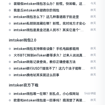
装错假imtoken钱包怎么办？别慌，快卸载，这几
今天
招能救急
我是丘imtoken来拯救你的钱包
昨天
imtoken钱包怎么下？这几种靠谱路子别走歪
昨天
imtoken私钥到底藏在哪？别慌，找对地方才安心
昨天
imtoken钱包是美金还是人民币？其实它是个“多
昨天
面手”
imtoken钱包2.0
imtoken钱包支持哪些设备？手机电脑都能用
昨天
火币BTC转到imToken要等多久？过来人说说真实
昨天
情况
imToken转账记录查询，教你正确查看方法
昨天
imtoken银行USDT提现不了？这几个法子能帮你
昨天
搞定
imtoken换地址其实就这么回事
昨天
imtoken官方下载
imtoken钱包唯一在哪？别乱点，小心假网站
54分钟前
欧意和imtoken钱包是一回事吗？搞清楚了再装钱
昨天