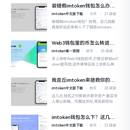
的样子,然而真的敢于点击一下吗?内心一
装错假imtoken钱包怎么办？
直忐忑不安。我折腾了好些日子
别慌，快卸载，这几招能救急
imtoken中文版下载
⋅
今天
⋅
21 阅读
装错假imtoken钱包？别慌，这几招能
救急听说近来有人下了假货imtoken,心
里必然怦怦一跳。这事物看起来如真品
一式,图标、名字皆仿得极像,然而其中全
Web3钱包里的币怎么转进
是陷阱。
imToken？别慌，三步搞定
imtoken唯一官网
⋅
昨天
⋅
25 阅读
手上持有Web3钱包的币,打算迁移到imT
oken里存放,这件事情实际上没那么神秘
莫测。好多人一听闻“跨链”、“转账”就
心生畏惧,担心转错链导致币消失不见
我是丘imtoken来拯救你的钱
包
imtoken中文版下载
⋅
昨天
⋅
28 阅读
这几日,钱包之中那些许数字资产,着实令
人难以安睡。币圈这所在,其涨跌恰似翻
书那般迅速,昨日尚呈飘红之态，今日已
然绿得人心慌慌。众多人手中紧握着一
imtoken钱包怎么下？这几种
堆币
靠谱路子别走歪
imtoken中文版下载
⋅
昨天
⋅
32 阅读