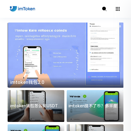
imtoken钱包2.0
i
imtoken钱包怎么找USDT地
imtoken提不了币？多半是这
址？三步搞定不踩坑
几件事没处理好