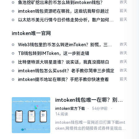
包
鱼池挖矿挖出来的币怎么转到imtoken钱包？
昨天
imtoken钱包资源吧在哪找，这些坑我帮你趟过
前天
以太坊币美元行情今日价格走势分析，散户如何避
前天
免追涨杀跌被套牢
imtoken唯一官网
Web3钱包里的币怎么转进imToken？别慌，三步
昨天
搞定
TB钱包转到IMToken，这一步别走错
昨天
比特堡特派大明星是谁？说实话，我真没搞明白
昨天
imtoken钱包怎么买usdt？老手教你简单三步搞定
昨天
imtoken提币地址在哪找？手把手教你快速查看
前天
imtoken钱包唯一在哪？别乱
点，小心假网站
imtoken官方下载
⋅
54分钟前
⋅
14 阅读
imtoken钱包唯一官网近日打算下载imt
oken,网络找出的链接各式各样呈现出乱
糟糟的状态,瞅着都好像是那么一股正确