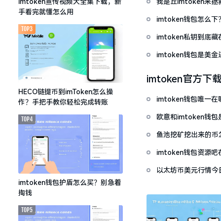
我是丘imtoken来
imtoken宣传视频大全集下载，新
手看完就懂怎么用
imtoken钱包怎
TOP3
imtoken私钥到
imtoken钱包是美
imtoken官方下
HECO链提币到imToken怎么操
imtoken钱包唯
作？手把手教你轻松完成转账
欧意和imtoken
TOP4
鱼池挖矿挖出来的币怎
imtoken钱包资
以太坊币美元行情今
套牢
imtoken钱包护盾怎么买？别急着
掏钱
TOP5