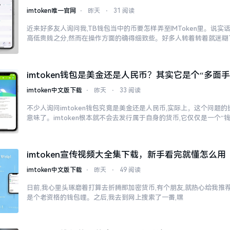
imtoken唯一官网
⋅
昨天
⋅
31 阅读
近来好多友人询问我,TB钱包当中的币要怎样弄至IMToken里。说实
高低贵贱之分,然而在操作方面的确得细致些。好多人转着转着就迷糊
imtoken钱包是美金还是人民币？其实它是个“多面手
imtoken中文版下载
⋅
昨天
⋅
33 阅读
不少人询问imtoken钱包究竟是美金还是人民币,实际上，这个问题的
意味了。imtoken根本就不会去发行属于自身的货币,它仅仅是一个“
imtoken宣传视频大全集下载，新手看完就懂怎么用
imtoken中文版下载
⋅
昨天
⋅
49 阅读
日前,我心里头琢磨着打算去折腾那加密货币,有个朋友,就热心给我推荐了
是个老资格的钱包哩。之后,我去到网上搜索了一番,嘿