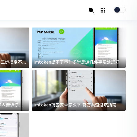
址？三步搞定不踩
imtoken提不了币？多半是这几件事没处理好
i
过来人告诉你门
imtoken钱包安卓怎么下 官方渠道避坑指南