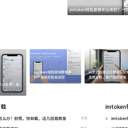
imtoken钱包是哪年出来的？
imtoken钱包转钱要等多
以太坊币美元行情今日价
久？实际经验告诉你
走势分析，散户如何避免
涨杀跌被套牢
：入口在哪？老
下载
imtoke
钱包怎么办？别慌，快卸载，这几招能救急
今天
imto