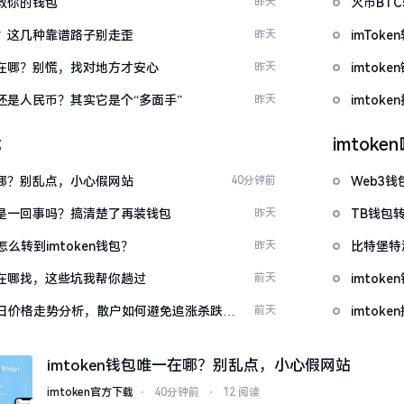
拯救你的钱包
昨天
火币BT
么下？这几种靠谱路子别走歪
昨天
imTo
底藏在哪？别慌，找对地方才安心
昨天
imto
金还是人民币？其实它是个“多面手”
昨天
imtok
载
imtok
一在哪？别乱点，小心假网站
40分钟前
Web3钱
钱包是一回事吗？搞清楚了再装钱包
昨天
TB钱包转
么转到imtoken钱包？
昨天
比特堡特
源吧在哪找，这些坑我帮你趟过
前天
imtok
日价格走势分析，散户如何避免追涨杀跌被
前天
imto
imtoken钱包唯一在哪？别乱点，小心假网站
imtoken官方下载
⋅
40分钟前
⋅
12 阅读