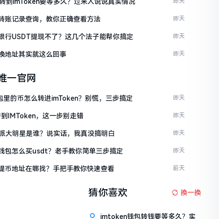
C转到imToken要等多久？过来人说说真实情况
昨天
ken转账记录查询，教你正确查看方法
昨天
ken银行USDT提现不了？这几个法子能帮你搞定
昨天
en换地址其实就这么回事
昨天
en唯一官网
包里的币怎么转进imToken？别慌，三步搞定
昨天
到IMToken，这一步别走错
昨天
派大明星是谁？说实话，我真没搞明白
昨天
en钱包怎么买usdt？老手教你简单三步搞定
昨天
ken提币地址在哪找？手把手教你快速查看
前天
猜你喜欢
换一换
imtoken钱包转钱要等多久？实