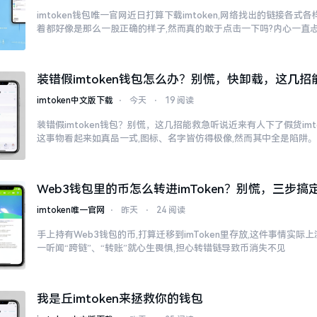
imtoken钱包唯一官网近日打算下载imtoken,网络找出的链接各式
着都好像是那么一股正确的样子,然而真的敢于点击一下吗?内心一直
子
装错假imtoken钱包怎么办？别慌，快卸载，这几招
imtoken中文版下载
⋅
今天
⋅
19 阅读
装错假imtoken钱包？别慌，这几招能救急听说近来有人下了假货imt
这事物看起来如真品一式,图标、名字皆仿得极像,然而其中全是陷阱
Web3钱包里的币怎么转进imToken？别慌，三步搞
imtoken唯一官网
⋅
昨天
⋅
24 阅读
手上持有Web3钱包的币,打算迁移到imToken里存放,这件事情实
一听闻“跨链”、“转账”就心生畏惧,担心转错链导致币消失不见
我是丘imtoken来拯救你的钱包