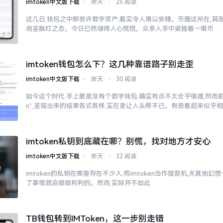
imtoken中文版下载
⋅
昨天
⋅
25 阅读
这几日,钱包之中那些许数字资产,着实令人难以安睡。币圈这所在,其
尚呈飘红之态，今日已然绿得人心慌慌。众多人手中紧握着一堆币
imtoken钱包怎么下？这几种靠谱路子别走歪
imtoken中文版下载
⋅
昨天
⋅
30 阅读
如今这个时代,手上要是没有个数字钱包,确实有点不太合乎情理,然而前往
n”,呈现出来的结果各式各样,实在是让人头疼不已。有些看起来似乎
imtoken私钥到底藏在哪？别慌，找对地方才安心
imtoken中文版下载
⋅
昨天
⋅
32 阅读
imtoken的私钥在哪里存在不少人,将imtoken当作提款机,天真地
了事情就会顺顺利利的。然而,实际并不如此
TB钱包转到IMToken，这一步别走错