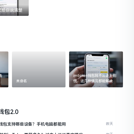
一文给你说清楚
格
imtoken钱包转不出去？别
追
未命名
慌，这几种情况都能解决
n钱包2.0
ken钱包支持哪些设备？手机电脑都能用
昨天