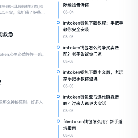
际经验告诉你
各样呈现出乱糟糟的状态,瞅
忐忑不安。我折腾了好些日
08-04
imtoken钱包下载教程：手把手
教你安全安装
能救急
08-05
imtoken钱包怎么纯净买卖匹
配？老手告诉你门道
oken,心里必然怦怦一跳。
。
08-05
imtoken钱包下载中文版，老玩
家手把手教你避坑
定
08-05
imtoken钱包亚马逊代购靠谱
际上没那么神秘莫测。好多人
吗？过来人说说大实话
08-05
filimtoken钱包怎么用？新手避
坑指南
08-05