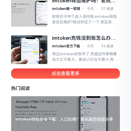
imtoken钱包维护吗？老玩家
功登录。
说说心里话
imtoken唯一官网
⋅
今天
⋅
51 阅读
前些日子有个友人询问我,imtoken钱包
是否在维护?我当时怔了一下,老实讲,该
问题蛮具趣意的。钱包这类事物,你是晓
得的,跟咱家里的钥匙相近,钥匙不会自行
imtoken充钱没到账怎么办？
生锈
老用户教你几招
imtoken官方下载
⋅
今天
⋅
54 阅读
用过imtoken好些年了,充值这件事情要
说大它不算大，要说小它也不算小,有时
转账过去的币就是看不到踪迹踪影,急得
人心里好似热锅上的蚂蚁团团转,实际上
点击查看更多
吧
热门阅读
imtoken钱包安卓下载：入口在哪？老玩家的经验分享