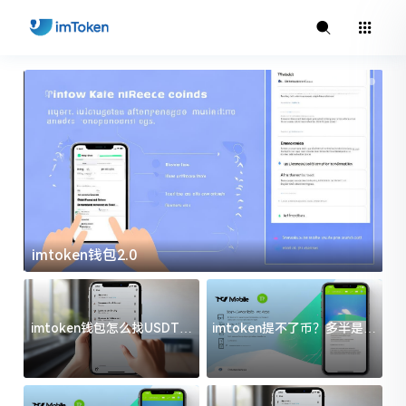
imtoken钱包2.0
i
imtoken钱包怎么找USDT地
imtoken提不了币？多半是这
址？三步搞定不踩坑
几件事没处理好