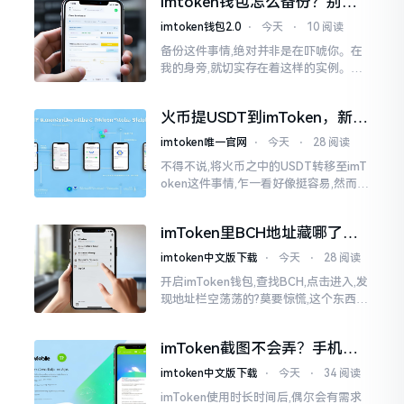
imtoken钱包怎么备份？别等
就是芬兰。
丢了才后悔
imtoken钱包2.0
⋅
今天
⋅
10 阅读
备份这件事情,绝对并非是在吓唬你。在
我的身旁,就切实存在着这样的实例。有
一位朋友,他的手机不小心掉落了,结果存
储于imtoken里的资产一下子全部都消
火币提USDT到imToken，新手
失得无影无踪了
最容易踩的坑
imtoken唯一官网
⋅
今天
⋅
28 阅读
不得不说,将火币之中的USDT转移至imT
oken这件事情,乍一看好像挺容易,然而在
实际去进行操作的时候,好多新手依旧会
遭遇挫折。我在币圈摸爬滚打这么多年
imToken里BCH地址藏哪了？
手把手教你找对位置
imtoken中文版下载
⋅
今天
⋅
28 阅读
开启imToken钱包,查找BCH,点击进入,发
现地址栏空荡荡的?莫要惊慌,这个东西隐
藏得极为深入。imToken默认呈现给你
的是BCH的新地址格式
imToken截图不会弄？手机这
招教你搞定
imtoken中文版下载
⋅
今天
⋅
34 阅读
imToken使用时长时间后,偶尔会有需求