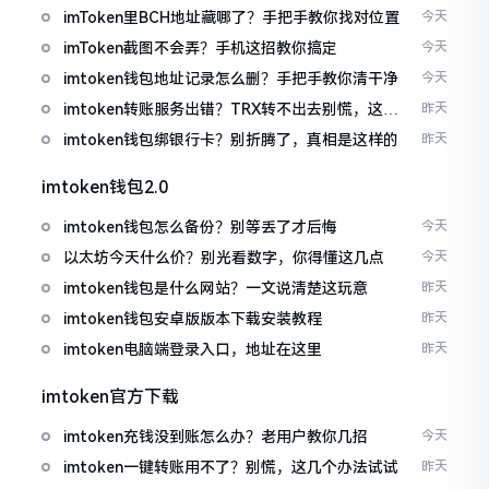
imToken里BCH地址藏哪了？手把手教你找对位置
今天
imToken截图不会弄？手机这招教你搞定
今天
imtoken钱包地址记录怎么删？手把手教你清干净
今天
imtoken转账服务出错？TRX转不出去别慌，这几
昨天
招试试
imtoken钱包绑银行卡？别折腾了，真相是这样的
昨天
imtoken钱包2.0
imtoken钱包怎么备份？别等丢了才后悔
今天
以太坊今天什么价？别光看数字，你得懂这几点
今天
imtoken钱包是什么网站？一文说清楚这玩意
昨天
imtoken钱包安卓版版本下载安装教程
昨天
imtoken电脑端登录入口，地址在这里
昨天
imtoken官方下载
imtoken充钱没到账怎么办？老用户教你几招
今天
imtoken一键转账用不了？别慌，这几个办法试试
昨天