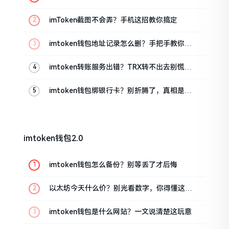
位置
imToken截图不会弄？手机这招教你搞定
imtoken钱包地址记录怎么删？手把手教你清
干净
imtoken转账服务出错？TRX转不出去别慌，
这几招试试
imtoken钱包绑银行卡？别折腾了，真相是这
样的
imtoken钱包2.0
imtoken钱包怎么备份？别等丢了才后悔
以太坊今天什么价？别光看数字，你得懂这几
点
imtoken钱包是什么网站？一文说清楚这玩意