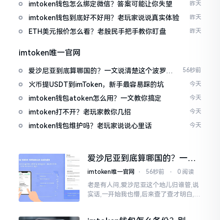
imtoken钱包怎么绑定微信？答案可能让你失望
昨天
imtoken钱包到底好不好用？老玩家说说真实体验
昨天
ETH美元报价怎么看？老股民手把手教你盯盘
昨天
imtoken唯一官网
爱沙尼亚到底算哪国的？一文说清楚这个波罗的
56秒前
海小国
火币提USDT到imToken，新手最容易踩的坑
今天
imtoken钱包atoken怎么用？一文教你搞定
今天
imtoken打不开？老玩家教你几招
今天
imtoken钱包维护吗？老玩家说说心里话
今天
爱沙尼亚到底算哪国的？一文
说清楚这个波罗的海小国
imtoken唯一官网
⋅
56秒前
⋅
0 阅读
老是有人问,爱沙尼亚这个地儿归谁管,说
实话,一开始我也懵,后来查了查才明白,爱
沙尼亚是个独立国家,不属别的国家,它在
波罗的海东边，和俄罗斯隔海相望,对面