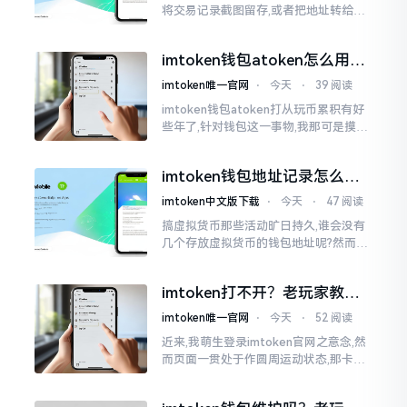
将交易记录截图留存,或者把地址转给友
人查看。然而,众多刚上手的朋友并不清
楚怎样进行操作,实际上,这件事情是颇为
imtoken钱包atoken怎么用？
简易的
一文教你搞定
imtoken唯一官网
⋅
今天
⋅
39 阅读
imtoken钱包atoken打从玩币累积有好
些年了,针对钱包这一事物,我那可是摸得
相当透彻了然于胸了。单讲imToken而
言,使用它的人数挺多,然而到了atoken这
imtoken钱包地址记录怎么
一块儿
删？手把手教你清干净
imtoken中文版下载
⋅
今天
⋅
47 阅读
搞虚拟货币那些活动旷日持久,谁会没有
几个存放虚拟货币的钱包地址呢?然而某
些地址使用时间一长就搁置在那儿,瞅着
就让人心烦意乱。前段时间我着手整理
imtoken打不开？老玩家教你
钱包
几招
imtoken唯一官网
⋅
今天
⋅
52 阅读
近来,我萌生登录imtoken官网之意念,然
而页面一贯处于作圆周运动状态,那卡顿
之形态恰似便秘之状。我初始反应乃网
络中断,遂换一WiFi再度尝试,却仍无法成