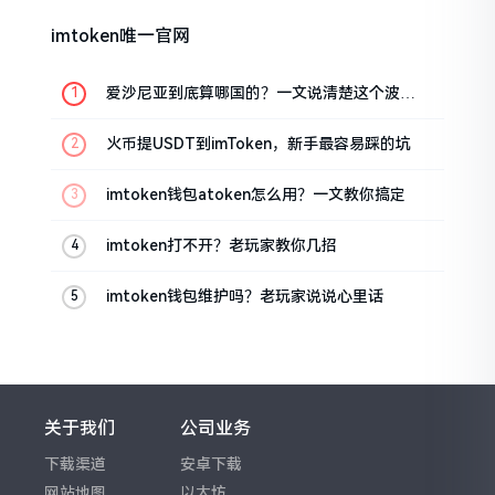
imtoken唯一官网
爱沙尼亚到底算哪国的？一文说清楚这个波罗
的海小国
火币提USDT到imToken，新手最容易踩的坑
imtoken钱包atoken怎么用？一文教你搞定
imtoken打不开？老玩家教你几招
imtoken钱包维护吗？老玩家说说心里话
关于我们
公司业务
下载渠道
安卓下载
网站地图
以太坊