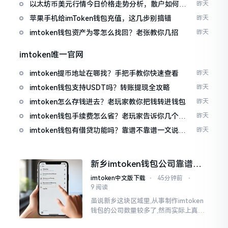
以太坊币美元行情今日价格走势分析，散户如何避
昨天
免追涨杀跌被套牢
苹果手机给imToken钱包充值，这几步别搞错
昨天
imtoken钱包资产为零怎么找回？老张教你几招
昨天
imtoken唯一官网
imtoken提币地址在哪找？手把手教你快速查看
昨天
imtoken钱包支持USDT吗？转账提现全攻略
昨天
imtoken怎么存钱进去？老玩家教你把钱转进钱包
昨天
imtoken钱包手续费怎么省？老玩家告诉你几个实
昨天
在招
imtoken钱包有借贷功能吗？靠谱不靠谱一文说清
昨天
楚
新乡imtoken钱包公司靠谱
吗？普通人怎么避坑
imtoken中文版下载
⋅
45分钟前
⋅
9 阅读
虽说新乡这块区域里,从事制作imtoken
钱包的公司数量较多了,然而实际上真正
值得信赖靠谱的却没几个。友人先前寻