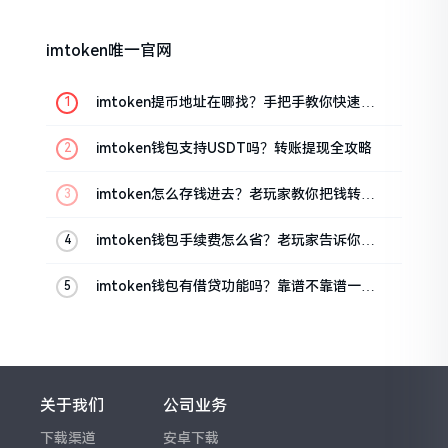
imtoken唯一官网
imtoken提币地址在哪找？手把手教你快速查
看
imtoken钱包支持USDT吗？转账提现全攻略
imtoken怎么存钱进去？老玩家教你把钱转进
钱包
imtoken钱包手续费怎么省？老玩家告诉你几
个实在招
imtoken钱包有借贷功能吗？靠谱不靠谱一文
说清楚
关于我们
公司业务
下载渠道
安卓下载