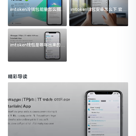
imtoken冷钱包能量怎么搞？
imtoken钱包安卓怎么下 官方
过来人告诉你门道
渠道避坑指南
imtoken钱包是哪年出来的？
一文给你说清楚
精彩导读