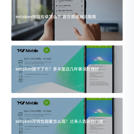
imtoken钱包安卓怎么下 官方渠道避坑指南
imtoken提不了币？多半是这几件事没处理好
imtoken冷钱包能量怎么搞？过来人告诉你门道