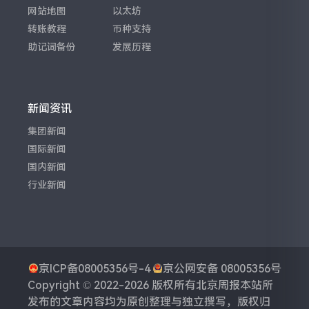
网站地图
以太坊
转账教程
币种支持
助记词备份
发展历程
新闻资讯
集团新闻
国际新闻
国内新闻
行业新闻
京ICP备08005356号-4
京公网安备 08005356号
Copyright © 2022-2026 版权所有
北京周报
本站所
发布的文章内容均为原创整理与独立撰写，版权归