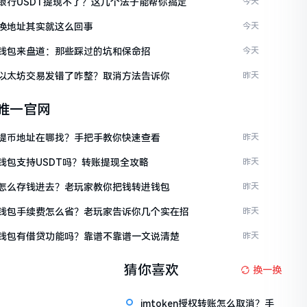
ken银行USDT提现不了？这几个法子能帮你搞定
今天
en换地址其实就这么回事
今天
ken钱包来盘道：那些踩过的坑和保命招
今天
ken以太坊交易发错了咋整？取消方法告诉你
昨天
en唯一官网
ken提币地址在哪找？手把手教你快速查看
昨天
en钱包支持USDT吗？转账提现全攻略
昨天
ken怎么存钱进去？老玩家教你把钱转进钱包
昨天
ken钱包手续费怎么省？老玩家告诉你几个实在招
昨天
ken钱包有借贷功能吗？靠谱不靠谱一文说清楚
昨天
猜你喜欢
换一换
imtoken授权转账怎么取消？手