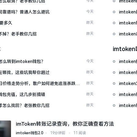
代付怎么取消？老手教你几招
今天
imto
包公司靠谱吗？普通人怎么避坑
今天
imtok
证要多久
昨天
imto
示关不掉？老手教你几招
昨天
imto
载
imtok
么转到imtoken钱包？
今天
imto
源吧在哪找，这些坑我帮你趟过
昨天
imtok
日价格走势分析，散户如何避免追涨杀跌被
昨天
imto
en钱包充值，这几步别搞错
昨天
imto
产为零怎么找回？老张教你几招
昨天
imto
imToken转账记录查询，教你正确查看方法
imtoken钱包2.0
⋅
19分钟前
⋅
11 阅读