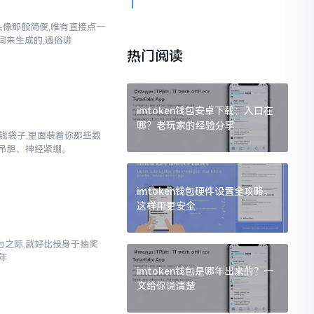
换头像那般简便,唯有直接点一
词来生成的,通俗讲
热门阅读
imtoken钱包安卓下载：入口在
哪？老玩家的经验分享
子钱袋子,里面装着你那些数
吊胆、神经紧绷。
imtoken钱包硬件设置全攻略，
这样用更安全
之际,就好比投身于抽奖
年
imtoken钱包是哪年出来的？一
文给你说清楚