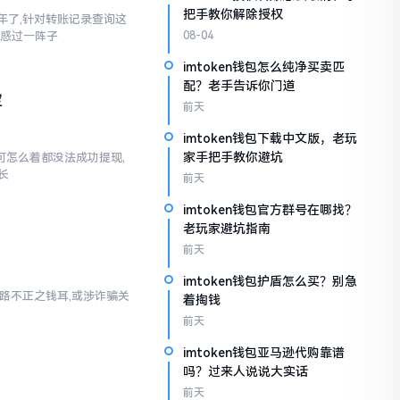
把手教你解除授权
三年了,针对转账记录查询这
疑惑过一阵子
08-04
imtoken钱包怎么纯净买卖匹
配？老手告诉你门道
定
前天
imtoken钱包下载中文版，老玩
家手把手教你避坑
,可怎么着都没法成功提现,
长
前天
imtoken钱包官方群号在哪找？
老玩家避坑指南
前天
imtoken钱包护盾怎么买？别急
乃来路不正之钱耳,或涉诈骗关
着掏钱
前天
imtoken钱包亚马逊代购靠谱
吗？过来人说说大实话
前天