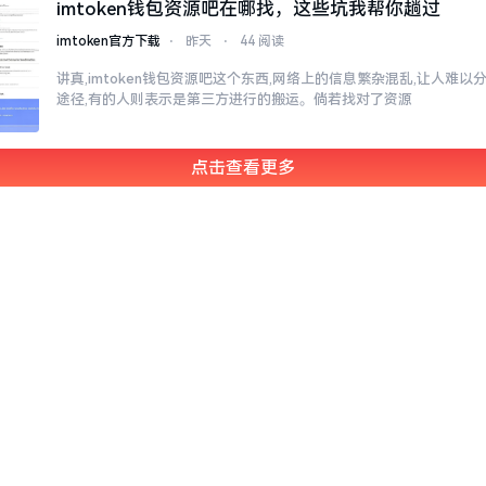
imtoken钱包资源吧在哪找，这些坑我帮你趟过
imtoken官方下载
⋅
昨天
⋅
44 阅读
讲真,imtoken钱包资源吧这个东西,网络上的信息繁杂混乱,让人难
途径,有的人则表示是第三方进行的搬运。倘若找对了资源
点击查看更多