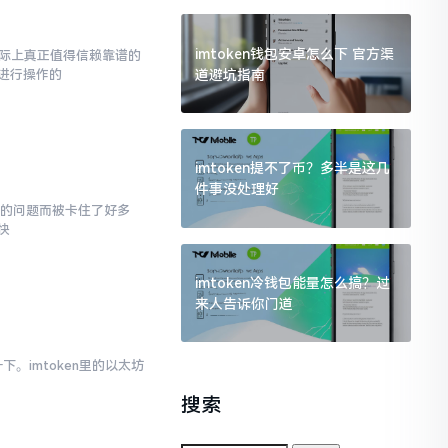
imtoken钱包安卓怎么下 官方渠
而实际上真正值得信赖靠谱的
道避坑指南
进行操作的
imtoken提不了币？多半是这几
件事没处理好
面的问题而被卡住了好多
快
imtoken冷钱包能量怎么搞？过
来人告诉你门道
。imtoken里的以太坊
搜索