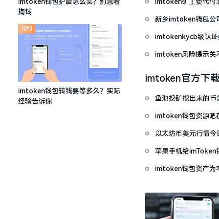
imtoken矿工费
imtoken钱包护盾怎么买？别急着
掏钱
新乡imtoken钱
TOP3
imtokenkycb级认
imtoken风险提
imtoken官方下
imtoken钱包转钱要等多久？实际
鱼池挖矿挖出来的币怎
经验告诉你
imtoken钱包资
以太坊币美元行情今
套牢
苹果手机给imTok
imtoken钱包资