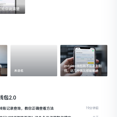
一文给你说清楚
格
imtoken钱包转不出去？别
追
未命名
慌，这几种情况都能解决
n钱包2.0
ken转账记录查询，教你正确查看方法
19分钟前