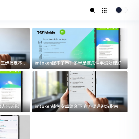
址？三步搞定不踩
imtoken提不了币？多半是这几件事没处理好
i
过来人告诉你门
imtoken钱包安卓怎么下 官方渠道避坑指南