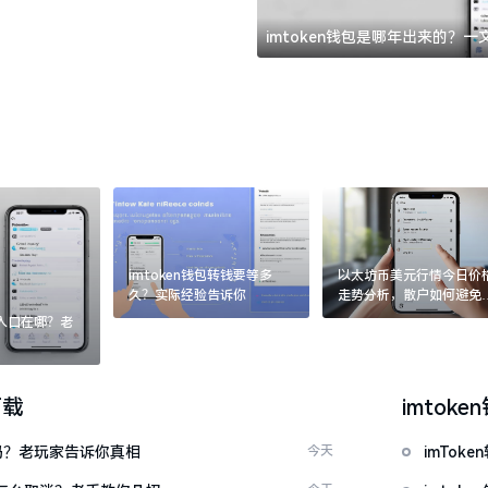
imtoken钱包是哪年出来的？
imtoken钱包转钱要等多
以太坊币美元行情今日价
久？实际经验告诉你
走势分析，散户如何避免
涨杀跌被套牢
：入口在哪？老
下载
imtoke
u吗？老玩家告诉你真相
今天
imTo