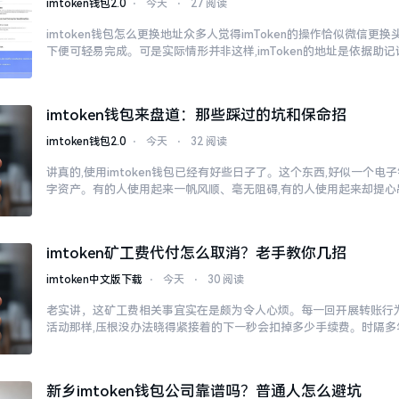
imtoken钱包2.0
⋅
今天
⋅
27 阅读
imtoken钱包怎么更换地址众多人觉得imToken的操作恰似微信更
下便可轻易完成。可是实际情形并非这样,imToken的地址是依据助记
imtoken钱包来盘道：那些踩过的坑和保命招
imtoken钱包2.0
⋅
今天
⋅
32 阅读
讲真的,使用imtoken钱包已经有好些日子了。这个东西,好似一个电
字资产。有的人使用起来一帆风顺、毫无阻碍,有的人使用起来却提心
imtoken矿工费代付怎么取消？老手教你几招
imtoken中文版下载
⋅
今天
⋅
30 阅读
老实讲，这矿工费相关事宜实在是颇为令人心烦。每一回开展转账行为
活动那样,压根没办法晓得紧接着的下一秒会扣掉多少手续费。时隔多
新乡imtoken钱包公司靠谱吗？普通人怎么避坑