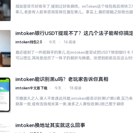
搞加密货币好些年了,碰到过好些麻烦。imToken这个钱包我启用快
事儿,老是有人前来咨询官网位置在哪儿。事实上,最初接触之际我也
imtoken银行USDT提现不了？这几个法子能帮你搞
imtoken钱包2.0
⋅
今天
⋅
16 阅读
最近碰到了一件挺棘手的事儿,在imtoken里尝试把USDT转到银行卡
可以想见,其间是经历了一阵子的颠折与腾磨。没想到前前后后这么时
imtoken能识别黑u吗？老玩家告诉你真相
imtoken中文版下载
⋅
今天
⋅
18 阅读
币圈混久之人,谁人不曾遇此问题,imtoken能否识别黑U?黑U者,实
联某一些,或有洗钱相关某一类,诸多之人害怕收黑U致己惹于麻烦
imtoken换地址其实就这么回事