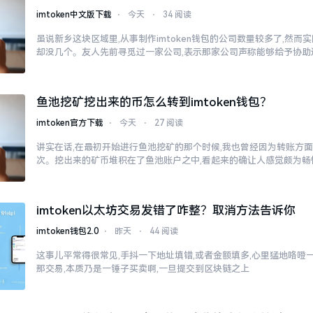
imtoken中文版下载
⋅
今天
⋅
34 阅读
虽说新乡这块区域里,从事制作imtoken钱包的公司数量较多了,然
却没几个。友人先前寻觅过一家公司,表示那家公司声称能够给予协助
鱼池挖矿挖出来的币怎么转到imtoken钱包？
imtoken官方下载
⋅
今天
⋅
27 阅读
讲实在话,在最初开始进行鱼池挖矿的那个时候,我也曾经因为转账方
次。挖出来的矿币堆积在了鱼池账户之中,看起来的确让人感觉颇为畅
imtoken以太坊交易发错了咋整？取消方法告诉你
imtoken钱包2.0
⋅
昨天
⋅
44 阅读
这事儿平常得很常见,手抖一下地址填错,或者金额填多,心里猛地咯噔一下
那交易,本质乃是一锤子买卖啊,一旦提交到区块链之上