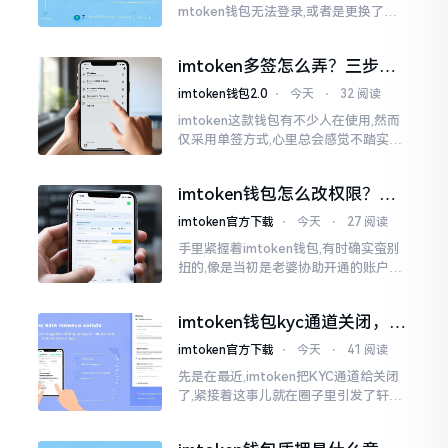
mtoken钱包无法登录,或者是更换了手
机后,资产寻觅不到,急得如同热锅之上的
蚂蚁一般。实际上
imtoken多签怎么弄？三步搞
定，资产更安全
imtoken钱包2.0
⋅
今天
⋅
32 阅读
imtoken这款钱包有不少人在使用,然而
仅采用单签方式,心里总会感觉不踏实。
要是手机不慎丢失、私钥意外泄露,那就
真如同处于全然暴露状态了。多签实际
imtoken钱包怎么改权限？老
上就是给资产增添一道保障
用户手把手教你换主人
imtoken官方下载
⋅
今天
⋅
27 阅读
手里紧握着imtoken钱包,有时确实蛮别
扭的,像是当初是老婆协助开通的账户呢,
如今想要自行掌控权力,又或者公司账户
打算更换法定代表人
imtoken钱包kyc通道关闭，你
的资产咋办？
imtoken官方下载
⋅
今天
⋅
41 阅读
先是在最近,imtoken把KYC通道给关闭
了,紧接着这事儿就在圈子里引发了轩然
大波。一大批人的第一反应是全然懵掉,
心里想着钱包它还能不能继续使用?