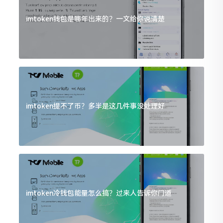
imtoken钱包是哪年出来的？一文给你说清楚
imtoken提不了币？多半是这几件事没处理好
imtoken冷钱包能量怎么搞？过来人告诉你门道