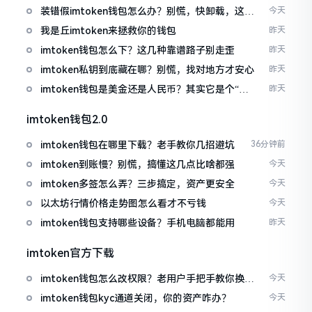
装错假imtoken钱包怎么办？别慌，快卸载，这几
今天
招能救急
我是丘imtoken来拯救你的钱包
昨天
imtoken钱包怎么下？这几种靠谱路子别走歪
昨天
imtoken私钥到底藏在哪？别慌，找对地方才安心
昨天
imtoken钱包是美金还是人民币？其实它是个“多
昨天
面手”
imtoken钱包2.0
imtoken钱包在哪里下载？老手教你几招避坑
36分钟前
imtoken到账慢？别慌，搞懂这几点比啥都强
今天
imtoken多签怎么弄？三步搞定，资产更安全
今天
以太坊行情价格走势图怎么看才不亏钱
今天
imtoken钱包支持哪些设备？手机电脑都能用
昨天
imtoken官方下载
imtoken钱包怎么改权限？老用户手把手教你换主
今天
人
imtoken钱包kyc通道关闭，你的资产咋办？
今天