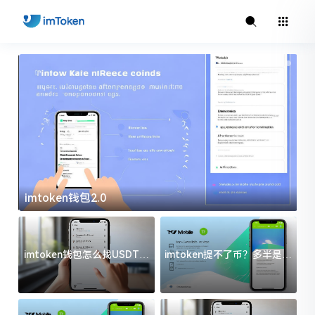
imtoken钱包2.0
i
imtoken钱包怎么找USDT地
imtoken提不了币？多半是这
址？三步搞定不踩坑
几件事没处理好