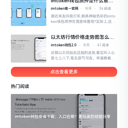
imtoken钱包质押是什么意
思？一文讲透
imtoken唯一官网
⋅
今天
⋅
34 阅读
朋近来友向我打听,颇具神秘色彩的imto
ken钱包质押究竟意味着啥?实际上,这一
过程的本质也就是,你把手中原来有的币
交付安排给协议展开特殊处理
以太坊行情价格走势图怎么看
才不亏钱
imtoken钱包2.0
⋅
今天
⋅
41 阅读
近期以太坊如此这般的走势,着实叫人心
里七上八下,毫无底气可言。早晨瞧看之
际还是一片通红之色,展现出良好的态势,
然而到了下午,那颜色刹那间就改变了,绿
点击查看更多
得让人心里直冒慌意。
热门阅读
imtoken钱包安卓下载：入口在哪？老玩家的经验分享