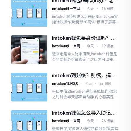
imtoken钱包0确认咋办？老手
持。
教你几招快速解决
imtoken唯一官网
⋅
今天
⋅
16 阅读
imtoken钱包0确认近来运用imtoken实
施转账操作,瞅见那“0确认”停滞于屏幕之
上,内心着实颇为不是个滋味儿。此玩意
儿恰似前往银行进行排队,前方之人众多,
imtoken钱包要身份证吗？别
你仅有干巴巴等待其一途。
慌，看完这篇就懂了
imtoken唯一官网
⋅
今天
⋅
19 阅读
近来老是有人跑来问我,imtoken钱包是
否非要把身份证绑定了之后才可以使用
呢?起初阶段我也着实感到极为纳闷,随后
历经一番认真细致地琢磨，最终算是搞
imtoken到账慢？别慌，搞懂
清楚了
这几点比啥都强
imtoken钱包2.0
⋅
今天
⋅
25 阅读
平日里借助imtoken进行转账操作,偶尔
之时钱会半天都没有动静,内心着实是挺
着急的。实际上这东西到账的快慢情况,
真的并非是它独自就能决定的。区块链
imtoken钱包怎么导入助记
这个东西呢
词？手把手教你找回资产
imtoken唯一官网
⋅
今天
⋅
26 阅读
近些日子,好多友人通过私信联系我,言说i