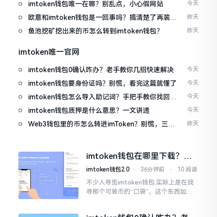
imtoken钱包唯一在哪？别乱点，小心假网站
今天
欧意和imtoken钱包是一回事吗？搞清楚了再装钱
昨天
包
鱼池挖矿挖出来的币怎么转到imtoken钱包？
昨天
imtoken唯一官网
imtoken钱包0确认咋办？老手教你几招快速解决
今天
imtoken钱包要身份证吗？别慌，看完这篇就懂了
今天
imtoken钱包怎么导入助记词？手把手教你找回资
今天
产
imtoken钱包质押是什么意思？一文讲透
今天
Web3钱包里的币怎么转进imToken？别慌，三步
昨天
搞定
imtoken钱包在哪里下载？老
手教你几招避坑
imtoken钱包2.0
⋅
36分钟前
⋅
10 阅读
不少人寻觅imtoken钱包,实际上是在找
寻那个可装币的“口袋”。这个东西如今
称作imToken,是个老资历的钱包,对以太
坊、比特币以及各类链上的代币予以支