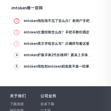
imtoken唯一官网
imtoken钱包钱不见了怎么办？老用户手把手
教你找回
imtoken位置权限怎么改？手把手教你搞定
imtoken英文字母怎么写？正确拼写看这里
imtoken护盾手表2代长啥样？真实上手体验
分享
imtoken钱包和imtoken到底是不是一回事？
看完就懂了
关于我们
公司业务
下载渠道
安卓下载
网站地图
以太坊