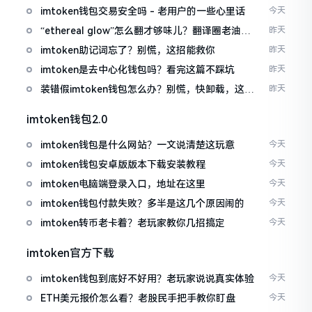
imtoken钱包交易安全吗 - 老用户的一些心里话
今天
“ethereal glow”怎么翻才够味儿？翻译圈老油条
昨天
的私房话
imtoken助记词忘了？别慌，这招能救你
昨天
imtoken是去中心化钱包吗？看完这篇不踩坑
昨天
装错假imtoken钱包怎么办？别慌，快卸载，这几
昨天
招能救急
imtoken钱包2.0
imtoken钱包是什么网站？一文说清楚这玩意
今天
imtoken钱包安卓版版本下载安装教程
今天
imtoken电脑端登录入口，地址在这里
今天
imtoken钱包付款失败？多半是这几个原因闹的
今天
imtoken转币老卡着？老玩家教你几招搞定
今天
imtoken官方下载
imtoken钱包到底好不好用？老玩家说说真实体验
今天
ETH美元报价怎么看？老股民手把手教你盯盘
今天