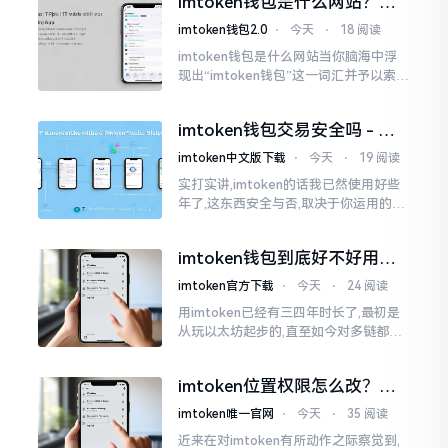
imtoken钱包是什么网站？一
打开钱包查看时
文说清楚这玩意
imtoken钱包2.0
⋅
今天
⋅
18 阅读
imtoken钱包是什么网站当你脑海中浮
现出“imtoken钱包”这一词汇并予以索求
之时,内心所想往往不外乎“此物究竟是何
种平台”。事实上,初次听闻imtoken之际,
imtoken钱包交易安全吗 - 老
我也曾短暂错愕
用户的一些心里话
imtoken中文版下载
⋅
今天
⋅
19 阅读
实打实讲,imtoken的话我已然使用好些
年了,这东西安全与否,取决于你运用的方
式。钱包自身不存在问题,然而众多人之
所以失败,在于贪图便宜以及偷懒。我目
imtoken钱包到底好不好用？
睹过非常多的人
老玩家说说真实体验
imtoken官方下载
⋅
今天
⋅
24 阅读
用imtoken已经有三四年时长了,最初是
从玩以太坊起步的,直至如今对多链都有
涉及,也可算是个老使用者了,讲真，imto
ken这玩意儿就好像一个数字钱袋子
imtoken位置权限怎么改？手
把手教你搞定
imtoken唯一官网
⋅
今天
⋅
35 阅读
近来在对imtoken有所动作之际察觉到,