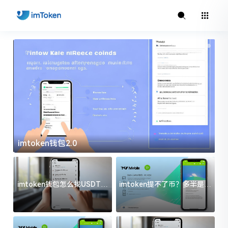
imtoken钱包2.0
i
imtoken钱包怎么找USDT地
imtoken提不了币？多半是这
址？三步搞定不踩坑
几件事没处理好