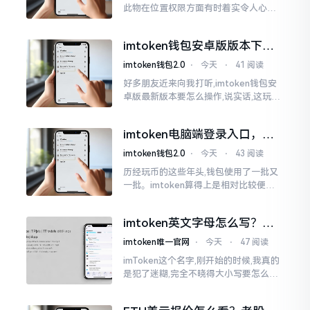
此物在位置权限方面有时着实令人心生
烦闷之感。开启app之际提示定位出现故
障情况,致使我呈现出一脸茫然不知所措
imtoken钱包安卓版版本下载
的模样
安装教程
imtoken钱包2.0
⋅
今天
⋅
41 阅读
好多朋友近来向我打听,imtoken钱包安
卓版最新版本要怎么操作,说实话,这玩意
儿要是熟练掌握了,还挺方便的。我用它
都快两年了,从1.8版本一直跟到现在的2.
imtoken电脑端登录入口，地
0版本
址在这里
imtoken钱包2.0
⋅
今天
⋅
43 阅读
历经玩币的这些年头,钱包使用了一批又
一批。imtoken算得上是相对比较便于
使用的，在手机上运用起来没有问题,然
而有时想要就着大屏幕瞧瞧资产状况,那
imtoken英文字母怎么写？正
就得去寻觅电脑端的入口。
确拼写看这里
imtoken唯一官网
⋅
今天
⋅
47 阅读
imToken这个名字,刚开始的时候,我真的
是犯了迷糊,完全不晓得大小写要怎么去
处置。在网络上搜寻了一阵后,发觉各种
各样的写法都有,有的写成IMTOKEN