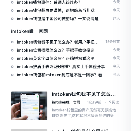
imtoken钱包事件：普通人该咋办？
今天
imtoken钱包截屏要谨慎，别把隐私当儿戏
今天
imtoken钱包是中国公司做的吗？一文说清楚
昨天
imtoken唯一官网
imtoken钱包钱不见了怎么办？老用户手把手
16分钟前
教你找回
imtoken位置权限怎么改？手把手教你搞定
今天
imtoken英文字母怎么写？正确拼写看这里
今天
imtoken护盾手表2代长啥样？真实上手体验分享
今天
imtoken钱包和imtoken到底是不是一回事？看完
今天
就懂了
imtoken钱包钱不见了怎么
办？老用户手把手教你找回
imtoken唯一官网
⋅
16分钟前
⋅
9 阅读
imtoken钱包里的资产居然毫无预兆地
陡然消失了,这种状况不管落到谁的身上,
只怕都会心急如焚。我有个朋友就在前
些日子碰到了这样的事,当他满心忐忑地