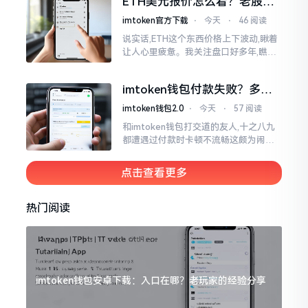
ETH美元报价怎么看？老股民
手把手教你盯盘
imtoken官方下载
⋅
今天
⋅
46 阅读
说实话,ETH这个东西价格上下波动,瞅着
让人心里疲惫。我关注盘口好多年,瞧见
好多人询问“eth美元报价”,实际上重点并
非价格自身,而是你怎样去看待、如何做
imtoken钱包付款失败？多半
判断。
是这几个原因闹的
imtoken钱包2.0
⋅
今天
⋅
57 阅读
和imtoken钱包打交道的友人,十之八九
都遭遇过付款时卡顿不流畅这颇为闹心
的状况。转账持续许久毫无反应,亦或是
直接弹出红色字体显示报错,情形令人焦
点击查看更多
急得连连跺脚。实际上讲
热门阅读
imtoken钱包安卓下载：入口在哪？老玩家的经验分享