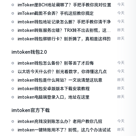
imToken里BCH地址藏哪了？手把手教你找对位置
今天
imToken截图不会弄？手机这招教你搞定
今天
imtoken钱包地址记录怎么删？手把手教你清干净
今天
imtoken转账服务出错？TRX转不出去别慌，这几
昨天
招试试
imtoken钱包绑银行卡？别折腾了，真相是这样的
昨天
imtoken钱包2.0
imtoken钱包怎么备份？别等丢了才后悔
今天
以太坊今天什么价？别光看数字，你得懂这几点
今天
imtoken钱包是什么网站？一文说清楚这玩意
昨天
imtoken钱包安卓版版本下载安装教程
昨天
imtoken电脑端登录入口，地址在这里
昨天
imtoken官方下载
imtoken充钱没到账怎么办？老用户教你几招
今天
imtoken一键转账用不了？别慌，这几个办法试试
昨天