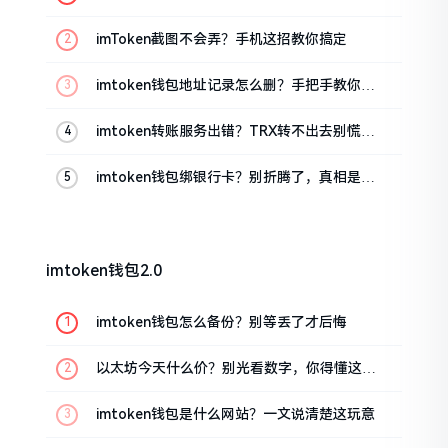
位置
imToken截图不会弄？手机这招教你搞定
imtoken钱包地址记录怎么删？手把手教你清
干净
imtoken转账服务出错？TRX转不出去别慌，
这几招试试
imtoken钱包绑银行卡？别折腾了，真相是这
样的
imtoken钱包2.0
imtoken钱包怎么备份？别等丢了才后悔
以太坊今天什么价？别光看数字，你得懂这几
点
imtoken钱包是什么网站？一文说清楚这玩意