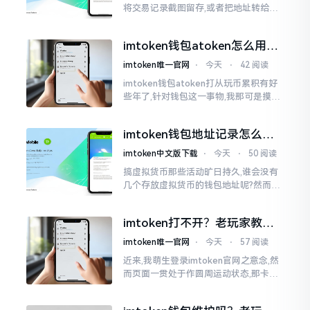
将交易记录截图留存,或者把地址转给友
人查看。然而,众多刚上手的朋友并不清
楚怎样进行操作,实际上,这件事情是颇为
imtoken钱包atoken怎么用？
简易的
一文教你搞定
imtoken唯一官网
⋅
今天
⋅
42 阅读
imtoken钱包atoken打从玩币累积有好
些年了,针对钱包这一事物,我那可是摸得
相当透彻了然于胸了。单讲imToken而
言,使用它的人数挺多,然而到了atoken这
imtoken钱包地址记录怎么
一块儿
删？手把手教你清干净
imtoken中文版下载
⋅
今天
⋅
50 阅读
搞虚拟货币那些活动旷日持久,谁会没有
几个存放虚拟货币的钱包地址呢?然而某
些地址使用时间一长就搁置在那儿,瞅着
就让人心烦意乱。前段时间我着手整理
imtoken打不开？老玩家教你
钱包
几招
imtoken唯一官网
⋅
今天
⋅
57 阅读
近来,我萌生登录imtoken官网之意念,然
而页面一贯处于作圆周运动状态,那卡顿
之形态恰似便秘之状。我初始反应乃网
络中断,遂换一WiFi再度尝试,却仍无法成