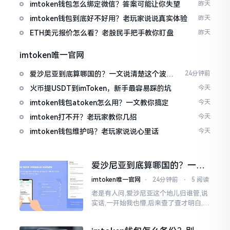
imtoken钱包怎么绑定微信？答案可能让你失望
昨天
imtoken钱包到底好不好用？老玩家说说真实体验
昨天
ETH美元报价怎么看？老股民手把手教你盯盘
昨天
imtoken唯一官网
爱沙尼亚到底算哪国的？一文说清楚这个波罗
24分钟前
的海小国
火币提USDT到imToken，新手最容易踩的坑
今天
imtoken钱包atoken怎么用？一文教你搞定
今天
imtoken打不开？老玩家教你几招
今天
imtoken钱包维护吗？老玩家说说心里话
今天
爱沙尼亚到底算哪国的？一文
说清楚这个波罗的海小国
imtoken唯一官网
⋅
24分钟前
⋅
5 阅读
老是有人问,爱沙尼亚这个地儿归谁管,说
实话,一开始我也懵,后来查了查才明白,爱
沙尼亚是个独立国家,不属别的国家,它在
波罗的海东边，和俄罗斯隔海相望,对面