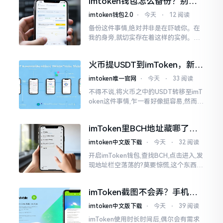
imtoken钱包怎么备份？别等
就是芬兰。
丢了才后悔
imtoken钱包2.0
⋅
今天
⋅
12 阅读
备份这件事情,绝对并非是在吓唬你。在
我的身旁,就切实存在着这样的实例。有
一位朋友,他的手机不小心掉落了,结果存
储于imtoken里的资产一下子全部都消
火币提USDT到imToken，新手
失得无影无踪了
最容易踩的坑
imtoken唯一官网
⋅
今天
⋅
33 阅读
不得不说,将火币之中的USDT转移至imT
oken这件事情,乍一看好像挺容易,然而在
实际去进行操作的时候,好多新手依旧会
遭遇挫折。我在币圈摸爬滚打这么多年
imToken里BCH地址藏哪了？
手把手教你找对位置
imtoken中文版下载
⋅
今天
⋅
32 阅读
开启imToken钱包,查找BCH,点击进入,发
现地址栏空荡荡的?莫要惊慌,这个东西隐
藏得极为深入。imToken默认呈现给你
的是BCH的新地址格式
imToken截图不会弄？手机这
招教你搞定
imtoken中文版下载
⋅
今天
⋅
39 阅读
imToken使用时长时间后,偶尔会有需求