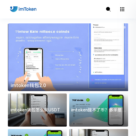
imtoken钱包2.0
i
imtoken钱包怎么找USDT地
imtoken提不了币？多半是这
址？三步搞定不踩坑
几件事没处理好