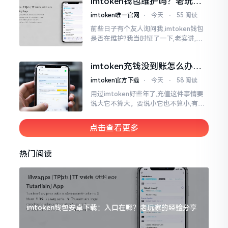
imtoken钱包维护吗？老玩家
功登录。
说说心里话
imtoken唯一官网
⋅
今天
⋅
55 阅读
前些日子有个友人询问我,imtoken钱包
是否在维护?我当时怔了一下,老实讲,该
问题蛮具趣意的。钱包这类事物,你是晓
得的,跟咱家里的钥匙相近,钥匙不会自行
imtoken充钱没到账怎么办？
生锈
老用户教你几招
imtoken官方下载
⋅
今天
⋅
58 阅读
用过imtoken好些年了,充值这件事情要
说大它不算大，要说小它也不算小,有时
转账过去的币就是看不到踪迹踪影,急得
人心里好似热锅上的蚂蚁团团转,实际上
点击查看更多
吧
热门阅读
imtoken钱包安卓下载：入口在哪？老玩家的经验分享