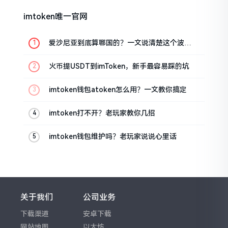
imtoken唯一官网
爱沙尼亚到底算哪国的？一文说清楚这个波罗
的海小国
火币提USDT到imToken，新手最容易踩的坑
imtoken钱包atoken怎么用？一文教你搞定
imtoken打不开？老玩家教你几招
imtoken钱包维护吗？老玩家说说心里话
关于我们
公司业务
下载渠道
安卓下载
网站地图
以太坊